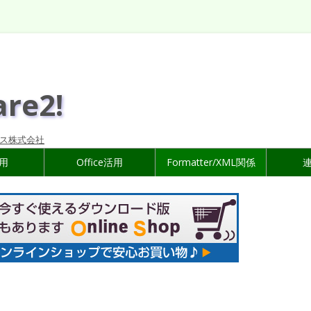
are2!
ス株式会社
活用
Office活用
Formatter/XML関係