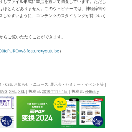
りもファイル形式に重点を置いて調査しています。ただし
とはほとんどありません。このウェビナーでは、神経障害や
スしやすいように、コンテンツのスタイリングが持ついく
beからご覧いただくことができます。
X00icPURCvw&feature=youtu.be
）
FO・CSS
,
お知らせ・ニュース
,
展示会・セミナー・イベント等
|
SVG
,
XML
,
XSL
| 投稿日:
2019年11月1日
|
投稿者:
AHEntry