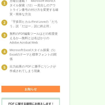
月曜日連載！ Microsoft Wordス
タイル探索（12）―見出しのアウ
トライン番号の付け方を変更する確
実・簡単な方法
「宇多田ヒカル/First Loveの「だろ
う」説「だはー」説に終止符」
無料のPDF編集ツールはどの程度使
えるか―無料とは名ばかりの
Adobe Acrobat Web
Microsoft Excelスタイル探索（5）
Excelのテーマと標準フォントの関
係
出力結果の PDF に勝手にリンクが
作成されてしまう現象
お知らせ