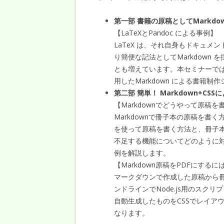
第一部 書籍の原稿としてMarkdo
【LaTeXとPandoc による事例】
LaTeX は、それ自身もドキュ
り簡便な記法としてMarkdown
とも増えています。本セミナーでは、
用したMarkdown による書籍
第二部 簡単！ Markdown+C
【Markdownでどうやって原稿を
Markdownで冊子本の原稿を書く方
を使って原稿を書く方法と、冊子本
不足する機能についてどのように
例を解説します。
【Markdown原稿をPDFにする
マークダウンで作成した原稿から冊
ンドラインでNode.js用のスクリ
自動生成したものをCSSでレイアウト
なります。