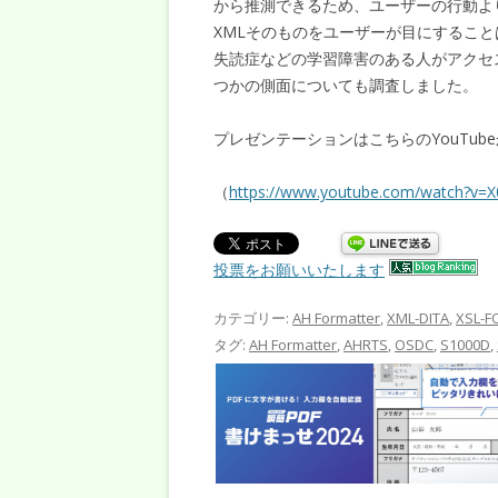
から推測できるため、ユーザーの行動よ
XMLそのものをユーザーが目にするこ
失読症などの学習障害のある人がアクセ
つかの側面についても調査しました。
プレゼンテーションはこちらのYouTu
（
https://www.youtube.com/watch?v=
投票をお願いいたします
カテゴリー:
AH Formatter
,
XML-DITA
,
XSL-
タグ:
AH Formatter
,
AHRTS
,
OSDC
,
S1000D
,