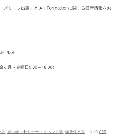
ルーズリーフ出版」と AH Formatter に関する最新情報をお
和ビル5F
月～金曜日9:30～18:00）
ース
,
展示会・セミナー・イベント等
,
構造化文書
| タグ:
CSS
,