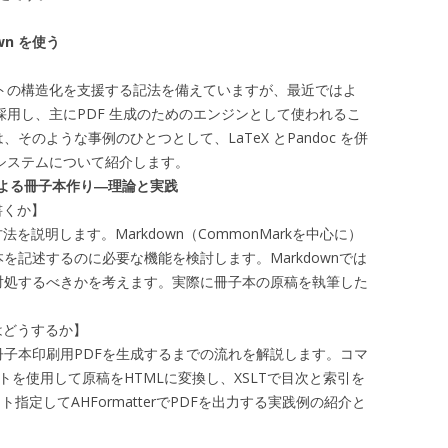
wn を使う
メントの構造化を支援する記法を備えていますが、最近ではよ
 を採用し、主にPDF 生成のためのエンジンとして使われるこ
そのような事例のひとつとして、LaTeX とPandoc を併
制作システムについて紹介します。
SSによる冊子本作り―理論と実践
書くか】
法を説明します。Markdown（CommonMarkを中心に）
を記述するのに必要な機能を検討します。Markdownでは
対処するべきかを考えます。実際に冊子本の原稿を執筆した
にはどうするか】
子本印刷用PDFを生成するまでの流れを解説します。コマ
プトを使用して原稿をHTMLに変換し、XSLTで目次と索引を
指定してAHFormatterでPDFを出力する実践例の紹介と