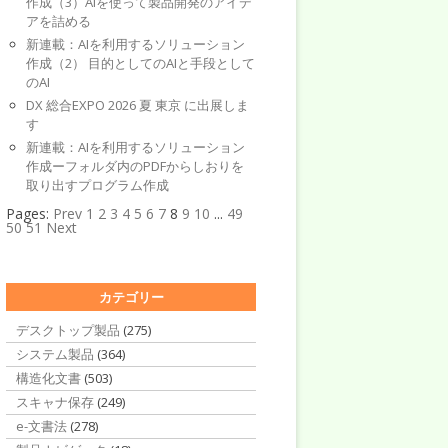
作成（3）AIを使って製品開発のアイデ
アを詰める
新連載：AIを利用するソリューション
作成（2） 目的としてのAIと手段として
のAI
DX 総合EXPO 2026 夏 東京 に出展しま
す
新連載：AIを利用するソリューション
作成ーフォルダ内のPDFからしおりを
取り出すプログラム作成
Pages:
Prev
1
2
3
4
5
6
7
8
9
10
...
49
50
51
Next
カテゴリー
デスクトップ製品
(275)
システム製品
(364)
構造化文書
(503)
スキャナ保存
(249)
e-文書法
(278)