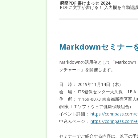
瞬簡PDF 書けまっせ 2024
PDFに文字が書ける！ 入力欄を自動認
Markdownセミナ
Markdownの活用例として「Markdow
クチャー～」を開催します。
日 時： 2019年11月14日（木）
会 場： ITS健保センター大久保 1F A
住 所： 〒169-0073 東京都新宿区
(関東ＩＴソフトウェア健康保険組合)
イベント詳細：
https://connpass.com/
申込みページ：
https://connpass.com/
セミナーでご紹介する内容は、以下の予