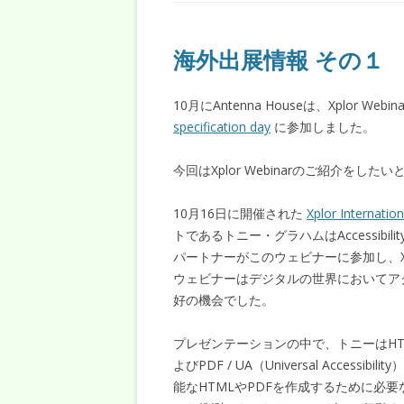
海外出展情報 その１
10月にAntenna Houseは、Xplor W
specification day
に参加しました。
今回はXplor Webinarのご紹介をした
10月16日に開催された
Xplor Internation
トであるトニー・グラハムはAccessibil
パートナーがこのウェビナーに参加し、X
ウェビナーはデジタルの世界においてア
好の機会でした。
プレゼンテーションの中で、トニーはHTML、Web C
よびPDF / UA（Universal Acce
能なHTMLやPDFを作成するために必