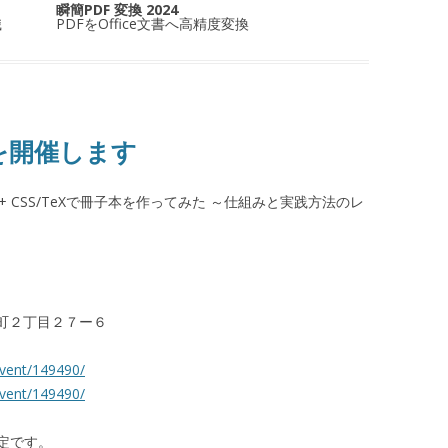
瞬簡PDF 変換 2024
識
PDFをOffice文書へ高精度変換
ーを開催します
n + CSS/TeXで冊子本を作ってみた ～仕組みと実践方法のレ
百人町２丁目２７ー６
event/149490/
event/149490/
定です。