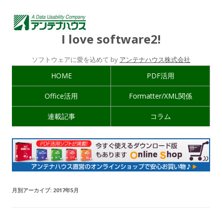
I love software2!
ソフトウェアに愛を込めて by
アンテナハウス株式会社
HOME
PDF活用
Office活用
Formatter/XML関係
連載記事
コラム
月別アーカイブ:
2017年5月