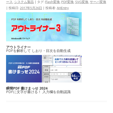
ース
,
システム製品
| タグ:
Flash変換
,
PDF変換
,
SVG変換
,
サーバ変換
| 投稿日:
2017年5月26日
|
投稿者:
AHEntry
アウトライナー
PDFを解析して しおり・目次を自動生成
瞬簡PDF 書けまっせ 2024
PDFに文字が書ける！ 入力欄を自動認識