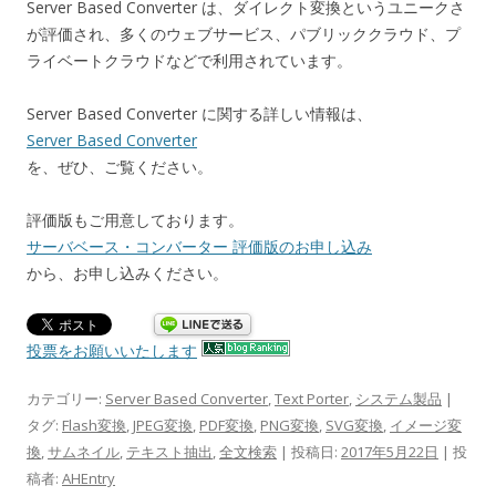
Server Based Converter は、ダイレクト変換というユニークさ
が評価され、多くのウェブサービス、パブリッククラウド、プ
ライベートクラウドなどで利用されています。
Server Based Converter に関する詳しい情報は、
Server Based Converter
を、ぜひ、ご覧ください。
評価版もご用意しております。
サーバベース・コンバーター 評価版のお申し込み
から、お申し込みください。
投票をお願いいたします
カテゴリー:
Server Based Converter
,
Text Porter
,
システム製品
|
タグ:
Flash変換
,
JPEG変換
,
PDF変換
,
PNG変換
,
SVG変換
,
イメージ変
換
,
サムネイル
,
テキスト抽出
,
全文検索
| 投稿日:
2017年5月22日
|
投
稿者:
AHEntry