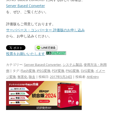
Server Based Converter
を、ぜひ、ご覧ください。
評価版もご用意しております。
サーバベース・コンバーター 評価版のお申し込み
から、お申し込みください。
投票をお願いいたします
カテゴリー:
Server Based Converter
,
システム製品
,
使用方法・利用
例
| タグ:
Flash変換
,
JPEG変換
,
PDF変換
,
PNG変換
,
SVG変換
,
イメー
ジ変換
,
無害化
,
除去
| 投稿日:
2017年5月24日
|
投稿者:
AHEntry