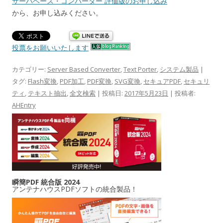
サーバベース・コンバーター 評価版のお申し込み
から、お申し込みください。
投票をお願いいたします
カテゴリー:
Server Based Converter
,
Text Porter
,
システム製品
|
タグ:
Flash変換
,
PDF加工
,
PDF変換
,
SVG変換
,
セキュアPDF
,
セキュリ
ティ
,
テキスト抽出
,
全文検索
| 投稿日:
2017年5月23日
|
投稿者:
AHEntry
瞬簡PDF 統合版 2024
アンテナハウスPDFソフトの統合製品！