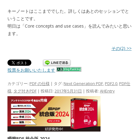
キーノートはここまででした。詳しくはあとのセッションでと
いうことです。
明日は「Core concepts and use cases」を読んでみたいと思い
ます。
その(2) >>
投票をお願いいたします
カテゴリー:
PDF の仕様
| タグ:
Next Generation PDF
,
PDF2.0
,
PDF仕
様
,
タグ付きPDF
| 投稿日:
2017年5月31日
|
投稿者:
AHEntry
瞬簡PDF 統合版 2024