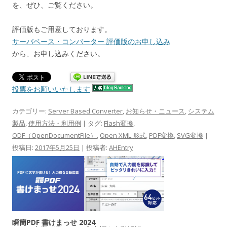
を、ぜひ、ご覧ください。
評価版もご用意しております。
サーバベース・コンバーター 評価版のお申し込み
から、お申し込みください。
投票をお願いいたします
カテゴリー:
Server Based Converter
,
お知らせ・ニュース
,
システム
製品
,
使用方法・利用例
| タグ:
Flash変換
,
ODF（OpenDocumentFile）
,
Open XML 形式
,
PDF変換
,
SVG変換
|
投稿日:
2017年5月25日
|
投稿者:
AHEntry
瞬簡PDF 書けまっせ 2024