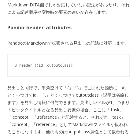
Markdown DITA側でしか対応していない記法があったり、それ
による記述順序や変換時の要素の違いが存在します。
Pandoc header_attributes
PandocのMarkdownで拡張される見出しの記法に対応します。
# header {#id .outputclass}
見出しと同行で、半角空けて「{」「}」で囲まれた箇所に「#」
とくっつけてid、「.」とくっつけてoutputclass（説明は省略し
ます）を見出し情報に付与できます。見出しレベルが1、つまり
トピックタイトルとなる見出し要素の場合、ここに「.task」
「.concept」「.reference」と記述すると、それぞれ「task」
「concept」「reference」としてMarkdownファイルが扱われ
ることになります。他のものはoutputclass属性として扱われる