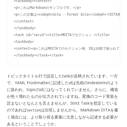
<taskbody><context>

<p>これはMarkdownのサンプルです。</p>

<p>この文書は<codeph>dita --format dita</codeph>でDITA
</context>

</taskbody>

<task id="secid"><title>MDITAでセクション </title>

<taskbody>

<context><p>これはMDITAでのセクション例。IDは自動で振られています。<
</taskbody></task></task>
トピックタイトル行で設定したtaskが反映されています。一方
で、YAML Frontmatterに記述したidは先程のindextermのよう
に扱われ、topicのidにはなってくれていません。さらに、構造
が色々壊れたものが出力されていますね。変換のコード実装を
読まないとなんとも言えませんが、Strict Taskを想定している
のであれば
は出現しませんから、Markdown DITAを書
section
く場合には、より取り得る要素に注意しながら記述する必要が
あるということでしょうか。