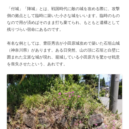
「付城」「陣城」とは、戦国時代に敵の城を攻める際に、攻撃
側の拠点として臨時に築いた小さな城をいいます。臨時のもの
なので用が済めばそのまま打ち棄てられ、もともと遺構として
残りづらい宿命にあるのです。
有名な例としては、豊臣秀吉が小田原城攻めで築いた石垣山城
（神奈川県）があります。ある日突然、山の頂に石垣と白壁に
囲まれた立派な城が現れ、籠城している小田原方を驚かせ戦意
を喪失させたという、あれです。