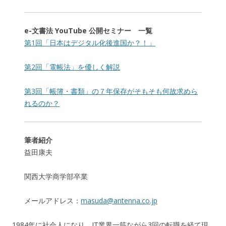
e-文書法 YouTube 公開セミナー 一覧
第1回「日本はデジタル化後進国か？！」
第2回「電帳法」を優しく解説
第3回「帳簿・書類」の７年保存がそもそも何故求めら
れるのか？
筆者紹介
益田康夫
関西大学商学部卒業
メールアドレス：
masuda@antenna.co.jp
1984年に社会人になり、IT業界一筋ながら3回の転職を経て現