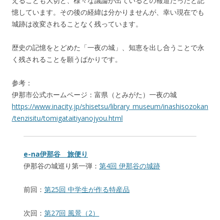
えることも大切と、様々な議論が出ているとの報道だったと記
憶しています。その後の経緯は分かりませんが、幸い現在でも
城跡は改変されることなく残っています。
歴史の記憶をとどめた「一夜の城」、知恵を出し合うことで永
く残されることを願うばかりです。
参考：
伊那市公式ホームページ：富県（とみがた）一夜の城
https://www.inacity.jp/shisetsu/library_museum/inashisozokan
/tenzisitu/tomigataitiyanojyou.html
e-na伊那谷 旅便り
伊那谷の城巡り第一弾：
第4回 伊那谷の城跡
前回：
第25回 中学生が作る特産品
次回：
第27回 風景（2）