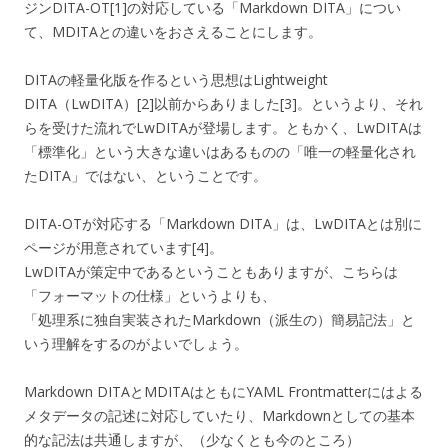
ジンDITA-OT[1]の対応している「Markdown DITA」につい
て、MDITAとの違いをおさえることにします。
DITAの軽量化版を作るという思想はLightweight
DITA（LwDITA）[2]以前からありました[3]。というより、それ
らを受けた流れでLwDITAが登場します。ともかく、LwDITAは
「標準化」という大きな違いはあるものの「唯一の軽量化され
たDITA」ではない、ということです。
DITA-OTが対応する「Markdown DITA」は、LwDITAとは別に
ページが用意されています[4]。
LwDITAが策定中であるということもありますが、こちらは
「フォーマットの仕様」というよりも、
「処理系に独自実装されたMarkdown（派生の）簡易記法」と
いう理解をするのがよいでしょう。
Markdown DITAとMDITAはともにYAML Frontmatterにはよる
メタデータの記述に対応していたり、Markdownとしての基本
的な記法は共通しますが、（少なくとも今のところ）