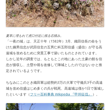
夏草に埋もれて虎口付近に残る石積み。
「一夜の城」は、天正十年（1582年）3月、織田信長の命をう
けた嫡男信忠が武田信玄の五男仁科五郎信盛（盛信）が守る高
遠城を攻めるために突貫工事で築いたものとされています。
しかし近年の調査では、もともとこの地にあった土豪の館を信
忠が接収し、土塁や堀を改修して陣城としたのではないかと推
定されているようです。
ちなみにこのとき織田軍は総勢約3万の大軍で守備兵3千の高遠
城を攻め信盛はじめ多くの兵が戦死、高遠城は僅か1日で落城し
たといいます（
フリー百科事典 Wikipedia 『甲州征伐』
）。