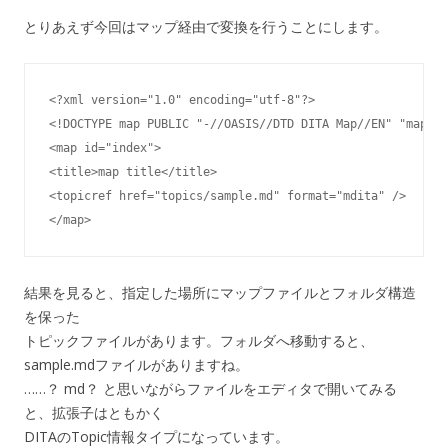
とりあえず今回はマップ経由で変換を行うことにします。
<?xml version="1.0" encoding="utf-8"?>

<!DOCTYPE map PUBLIC "-//OASIS//DTD DITA Map//EN" "map.dt
<map id="index">

<title>map title</title>

<topicref href="topics/sample.md" format="mdita" />

</map>
結果を見ると、指定した場所にマップファイルとフォルダ構造
を保った
トピックファイルがあります。フォルダへ移動すると、
sample.mdファイルがありますね。
……？ md？ と思いながらファイルをエディタで開いてみる
と、拡張子はともかく
DITAのTopic情報タイプになっています。