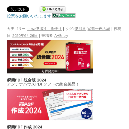
投票をお願いいたします
カテゴリー:
e-na伊那谷 旅便り
| タグ:
伊那谷
,
富県一夜の城
| 投稿
日:
2020年6月26日
|
投稿者:
AHEntry
瞬簡PDF 統合版 2024
アンテナハウスPDFソフトの統合製品！
瞬簡PDF 作成 2024