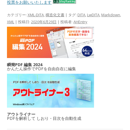
投票をお願いいたします
カテゴリー:
XML-DITA
,
構造化文書
| タグ:
DITA
,
LwDITA
,
Markdown
,
XML
| 投稿日:
2020年6月29日
|
投稿者:
AHEntry
瞬簡PDF 編集 2024
かんたん操作でPDFを自由自在に編集
アウトライナー
PDFを解析して しおり・目次を自動生成