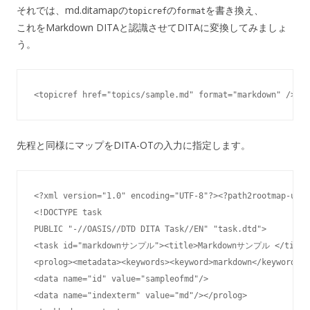
それでは、md.ditamapの
の
を書き換え、
topicref
format
これをMarkdown DITAと認識させてDITAに変換してみましょ
う。
<topicref href="topics/sample.md" format="markdown" />
先程と同様にマップをDITA-OTの入力に指定します。
<?xml version="1.0" encoding="UTF-8"?><?path2rootmap-uri 
<!DOCTYPE task

PUBLIC "-//OASIS//DTD DITA Task//EN" "task.dtd">

<task id="markdownサンプル"><title>Markdownサンプル </title>
<prolog><metadata><keywords><keyword>markdown</keyword></
<data name="id" value="sampleofmd"/>

<data name="indexterm" value="md"/></prolog>
