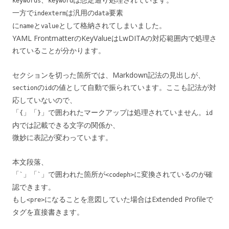
keywords
keyword
一方で
は汎用の
要素
indexterm
data
に
と
として格納されてしまいました。
name
value
YAML FrontmatterのKeyValueはLwDITAの対応範囲内で処理さ
れていることが分かります。
セクションを切った箇所では、Markdown記法の見出しが、
の
の値として自動で振られています。ここも記法が対
section
id
応していないので、
「
」「
」で囲われたマークアップは処理されていません。
{
}
id
内では記載できる文字の関係か、
微妙に表記が変わっています。
本文段落、
「
」「
」で囲われた箇所が
に変換されているのが確
`
`
<codeph>
認できます。
もし
になることを意図していた場合はExtended Profileで
<pre>
タグを直接書きます。