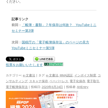
ください。
記事リンク
前回：
「帳簿・書類」７年保存は何故？ YouTubeミニ
セミナー第3弾
次回：
国税庁の「電子帳簿保存法」のページの見方
YouTubeミニセミナー第5弾
投票をお願いいたします
カテゴリー:
e-文書法
| タグ:
e-文書法
,
JIIMA認証
,
インボイス制度
,
コ
ンサルティング
,
スキャナ保存
,
ペーパーレス
,
電子化保存
,
電子取引
,
電子帳簿保存法
| 投稿日:
2020年6月24日
|
投稿者:
AHEntry