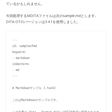
ているかもしれません。
今回処理するMDITAファイルは次のsample.mdとします。
DITA-OTのバージョンは3.4.1を使用しました。
---

id: sampleofmd

keyword:

- markdown

indexterm:

- md

---

# Markdownサンプル {.task}

これはMarkdownのサンプルです。

この文書は`dita --format dita`でDITA形式に変換されます。
