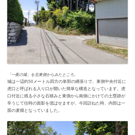
「一夜の城」を北東側からみたところ。
城は一辺約50メートル四方の単郭の縄張りで、東側中央付近に
虎口と呼ばれる入り口が開いた簡単な構造となっています。虎
口付近に残る小さな石積みと東側から南側にかけての土塁跡が
辛うじて往時の面影を偲ばせますが、今回訪ねた時、内部は一
面の麦畑となっていました。