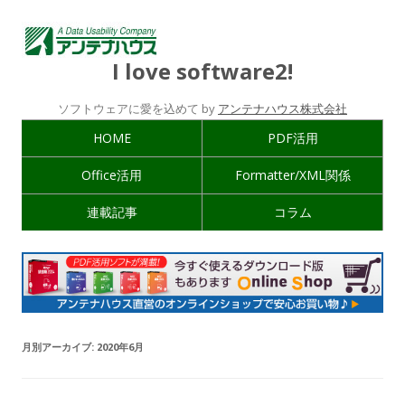
I love software2!
ソフトウェアに愛を込めて by
アンテナハウス株式会社
HOME
PDF活用
Office活用
Formatter/XML関係
連載記事
コラム
月別アーカイブ:
2020年6月