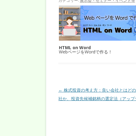
カテゴリー:
展示会・セミナー・イベント等
HTML on Word
WebページをWordで作る！
投稿ナビゲーション
←
株式投資の考え方：良い会社とはどの
社か、投資先候補銘柄の選定法（アップ