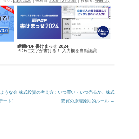
| タグ:
page2026
| 投稿日:
2026年2月26日
|
投稿者:
AHEntry
瞬簡PDF 書けまっせ 2024
PDFに文字が書ける！ 入力欄を自動認識
ような会
株式投資の考え方：いつ買い・いつ売るか、株式
デート）
売買の原理原則的ルール
→