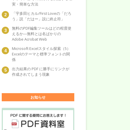
実・簡単な方法
「宇多田ヒカル/First Loveの「だろ
う」説「だはー」説に終止符」
無料のPDF編集ツールはどの程度使
えるか―無料とは名ばかりの
Adobe Acrobat Web
Microsoft Excelスタイル探索（5）
Excelのテーマと標準フォントの関
係
出力結果の PDF に勝手にリンクが
作成されてしまう現象
お知らせ