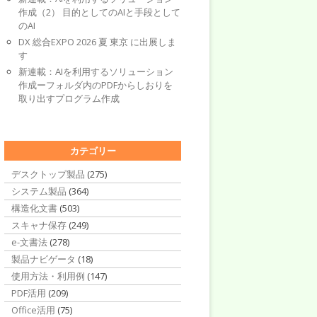
作成（2） 目的としてのAIと手段として
のAI
DX 総合EXPO 2026 夏 東京 に出展しま
す
新連載：AIを利用するソリューション
作成ーフォルダ内のPDFからしおりを
取り出すプログラム作成
カテゴリー
デスクトップ製品
(275)
システム製品
(364)
構造化文書
(503)
スキャナ保存
(249)
e-文書法
(278)
製品ナビゲータ
(18)
使用方法・利用例
(147)
PDF活用
(209)
Office活用
(75)