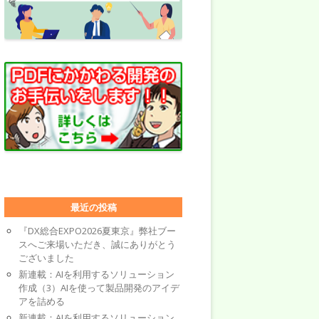
最近の投稿
『DX総合EXPO2026夏東京』弊社ブー
スへご来場いただき、誠にありがとう
ございました
新連載：AIを利用するソリューション
作成（3）AIを使って製品開発のアイデ
アを詰める
新連載：AIを利用するソリューション