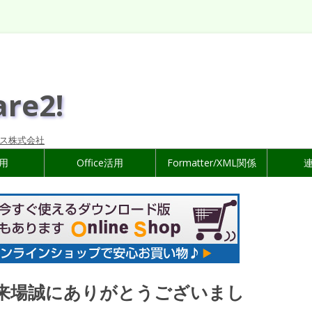
are2!
ス株式会社
活用
Office活用
Formatter/XML関係
のご来場誠にありがとうございまし