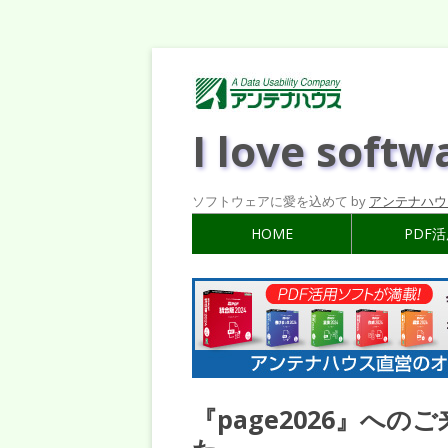
I love softw
ソフトウェアに愛を込めて by
アンテナハウ
HOME
PDF
『page2026』へ