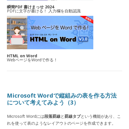
瞬簡PDF 書けまっせ 2024
PDFに文字が書ける！ 入力欄を自動認識
HTML on Word
WebページをWordで作る！
Microsoft Wordで縦組みの表を作る方法
について考えてみよう（3）
Microsoft Wordには
段落罫線
と
罫線タブ
という機能があり、こ
れを使って表のようなレイアウトのページを作成できます。