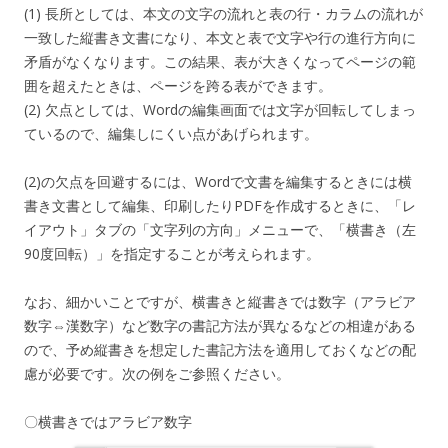
(1) 長所としては、本文の文字の流れと表の行・カラムの流れが
一致した縦書き文書になり、本文と表で文字や行の進行方向に
矛盾がなくなります。この結果、表が大きくなってページの範
囲を超えたときは、ページを跨る表ができます。
(2) 欠点としては、Wordの編集画面では文字が回転してしまっ
ているので、編集しにくい点があげられます。
(2)の欠点を回避するには、Wordで文書を編集するときには横
書き文書として編集、印刷したりPDFを作成するときに、「レ
イアウト」タブの「文字列の方向」メニューで、「横書き（左
90度回転）」を指定することが考えられます。
なお、細かいことですが、横書きと縦書きでは数字（アラビア
数字⇔漢数字）など数字の書記方法が異なるなどの相違がある
ので、予め縦書きを想定した書記方法を適用しておくなどの配
慮が必要です。次の例をご参照ください。
〇横書きではアラビア数字