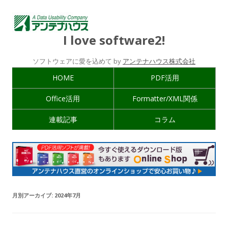
I love software2!
ソフトウェアに愛を込めて by
アンテナハウス株式会社
HOME
PDF活用
Office活用
Formatter/XML関係
連載記事
コラム
月別アーカイブ:
2024年7月