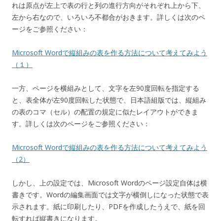
れは原点が左上で表の行と列の進行方向がそれぞれ上から下、
左から右なので、いろいろ不都合がおきます。詳しくは次のペ
ージをご参照ください：
Microsoft Wordで縦組みの表を作る方法について考えてみよう
（１）
一方、ページを横組みとして、文字を左90度回転を指定する
と、表全体が左90度回転した状態で、日本語組版では、縦組み
の表のコマ（セル）の配置の規定に似たレイアウトができま
す。詳しくは次のページをご参照ください：
Microsoft Wordで縦組みの表を作る方法について考えてみよう
（2）
しかし、上の設定では、Microsoft Wordのページ設定自体は横
書きです。Wordの編集画面では文字が横倒しになった状態で表
示されます。紙に印刷したり、PDFを作成したうえで、紙を回
転すれば縦書きになります。