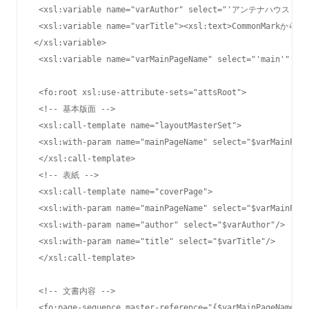
 <xsl:variable name="varAuthor" select="'アンテナハウス'" />
 <xsl:variable name="varTitle"><xsl:text>CommonMarkからX
</xsl:variable>

 <xsl:variable name="varMainPageName" select="'main'" />

 <fo:root xsl:use-attribute-sets="attsRoot">

 <!-- 基本版面 -->

 <xsl:call-template name="layoutMasterSet"> 

 <xsl:with-param name="mainPageName" select="$varMainPage
 </xsl:call-template>

 <!-- 表紙 -->

 <xsl:call-template name="coverPage">

 <xsl:with-param name="mainPageName" select="$varMainPage
 <xsl:with-param name="author" select="$varAuthor"/>

 <xsl:with-param name="title" select="$varTitle"/>

 </xsl:call-template>

 <!-- 文書内容 -->

 <fo:page-sequence master-reference="{$varMainPageName}"
