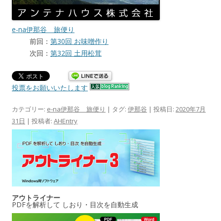
e-na伊那谷 旅便り
前回：
第30回 お味噌作り
次回：
第32回 土用松茸
投票をお願いいたします
カテゴリー:
e-na伊那谷 旅便り
| タグ:
伊那谷
| 投稿日:
2020年7月
31日
|
投稿者:
AHEntry
アウトライナー
PDFを解析して しおり・目次を自動生成