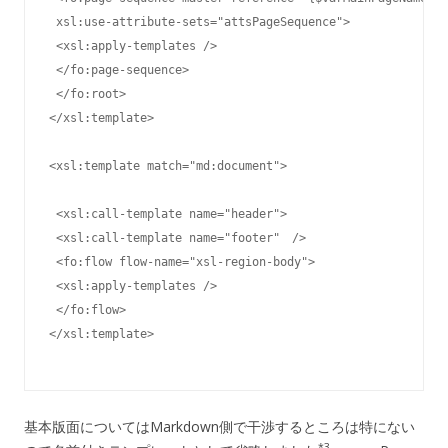
 xsl:use-attribute-sets="attsPageSequence">

 <xsl:apply-templates />

 </fo:page-sequence>

 </fo:root>

</xsl:template>

<xsl:template match="md:document">

 <xsl:call-template name="header">

 <xsl:call-template name="footer"　/>

 <fo:flow flow-name="xsl-region-body">

 <xsl:apply-templates />

 </fo:flow>

基本版面についてはMarkdown側で干渉するところは特にない
*3