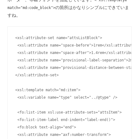
< xsl:templatye
の箇所はかなりシンプルにできていま
match="md:code_block">
すね。
<xsl:attribute-set name="attsListBlock">

 <xsl:attribute name="space-before">1rem</xsl:attribute>

 <xsl:attribute name="space-after">1.4rem</xsl:attribute>

 <xsl:attribute name="provisional-label-separation">2mm</
 <xsl:attribute name="provisional-distance-between-starts
</xsl:attribute-set>

<xsl:template match="md:item">

 <xsl:variable name="type" select="../@type" />

 <fo:list-item xsl:use-attribute-sets="attsItem">

 <fo:list-item-label end-indent="label-end()">

 <fo:block text-align="end">

 <xsl:attribute name="axf:number-transform">
