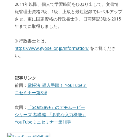
2011年以降、個人で学習時間をひねり出して、文書情
報管理士資格2級、1級、上級と最短記録でレベルアップ
させ、更に国家資格の行政書士※、日商簿記3級を2015
年までに取得しました。
※行政書士とは、
https://www.gyosei.or.jp/information/
をご覧くださ
い。
記事リンク
前回：
電帳法_導入手順！ YouTubeミ
ニセミナー第8弾
次回：
「ScanSave」のデモムービー
シリーズ 基礎編_「多彩な入力機能」
YouTubeミニセミナー第10弾