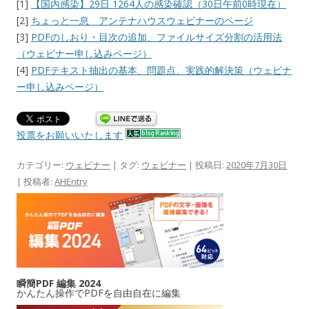
[1]
【国内感染】29日 1264人の感染確認（30日午前0時現在）
[2]
ちょっと一息 アンテナハウスウェビナーのページ
[3]
PDFのしおり・目次の追加、ファイルサイズ分割の活用法
（ウェビナー申し込みページ）
[4]
PDFテキスト抽出の基本、問題点、実践的解決策（ウェビナ
ー申し込みページ）
投票をお願いいたします
カテゴリー:
ウェビナー
| タグ:
ウェビナー
| 投稿日:
2020年7月30日
|
投稿者:
AHEntry
瞬簡PDF 編集 2024
かんたん操作でPDFを自由自在に編集