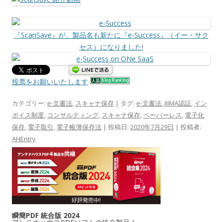
『ScanSave』が、製品名も新たに『e-Success』（イー・サク
セス）になりました!
投票をお願いいたします
カテゴリー:
e-文書法
,
スキャナ保存
| タグ:
e-文書法
,
JIIMA認証
,
イン
ボイス制度
,
コンサルティング
,
スキャナ保存
,
ペーパーレス
,
電子化
保存
,
電子取引
,
電子帳簿保存法
| 投稿日:
2020年7月29日
|
投稿者:
AHEntry
瞬簡PDF 統合版 2024