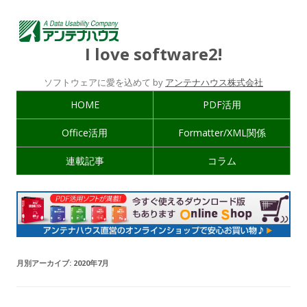
I love software2!
ソフトウェアに愛を込めて by
アンテナハウス株式会社
HOME
PDF活用
Office活用
Formatter/XML関係
連載記事
コラム
月別アーカイブ:
2020年7月