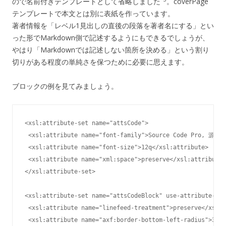
ので名前付きテンプレートとして省略しました
。coverPage
テンプレートで本文とは別に表紙を作っています。
著者情報を「レベル1見出しの直後の段落を著者名にする」とい
った形でMarkdown側で記述するようにもできるでしょうが、
やはり「Markdownでは記述しない箇所を決める」という割り
切りがある程度の単純さを保つために必要に思えます。
ブロックの例を見てみましょう。
<xsl:attribute-set name="attsCode">

 <xsl:attribute name="font-family">Source Code Pro, 源ノ
 <xsl:attribute name="font-size">12q</xsl:attribute>

 <xsl:attribute name="xml:space">preserve</xsl:attribute>

</xsl:attribute-set>

<xsl:attribute-set name="attsCodeBlock" use-attribute-set
 <xsl:attribute name="linefeed-treatment">preserve</xsl:a
 <xsl:attribute name="axf:border-bottom-left-radius">3pt<