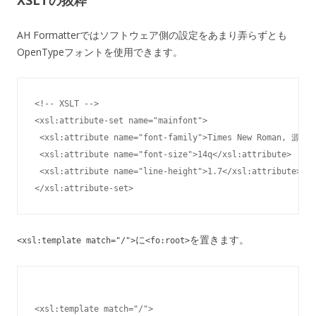
XSLTの抜粋
AH Formatterではソフトウェア側の設定をあまり弄らずとも
OpenTypeフォントを使用できます。
<!-- XSLT -->

<xsl:attribute-set name="mainfont">

 <xsl:attribute name="font-family">Times New Roman, 源ノ明
 <xsl:attribute name="font-size">14q</xsl:attribute>

 <xsl:attribute name="line-height">1.7</xsl:attribute>

</xsl:attribute-set>
に
を置きます。
<xsl:template match="/">
<fo:root>
<xsl:template match="/">
