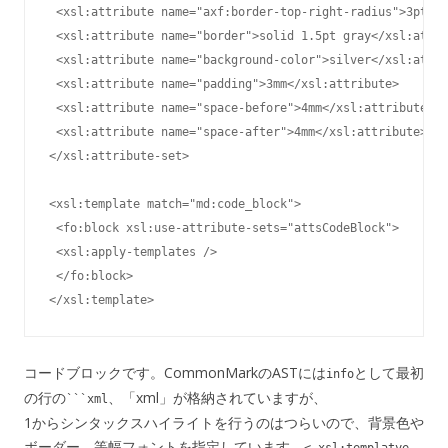
 <xsl:attribute name="axf:border-top-right-radius">3pt</x
 <xsl:attribute name="border">solid 1.5pt gray</xsl:attri
 <xsl:attribute name="background-color">silver</xsl:attri
 <xsl:attribute name="padding">3mm</xsl:attribute>

 <xsl:attribute name="space-before">4mm</xsl:attribute>

 <xsl:attribute name="space-after">4mm</xsl:attribute>

</xsl:attribute-set>

<xsl:template match="md:code_block">

 <fo:block xsl:use-attribute-sets="attsCodeBlock">

 <xsl:apply-templates />

 </fo:block>

</xsl:template>
コードブロックです。CommonMarkのASTには
として最初
info
の行の
、「xml」が格納されていますが、
```xml
1からシンタックスハイライトを行うのはつらいので、背景色や
ボーダー、等幅フォントを指定しています。