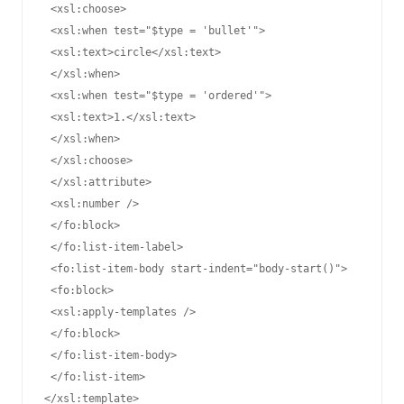
 <xsl:choose>

 <xsl:when test="$type = 'bullet'">

 <xsl:text>circle</xsl:text>

 </xsl:when>

 <xsl:when test="$type = 'ordered'">

 <xsl:text>1.</xsl:text>

 </xsl:when>

 </xsl:choose>

 </xsl:attribute>

 <xsl:number />

 </fo:block>

 </fo:list-item-label>

 <fo:list-item-body start-indent="body-start()">

 <fo:block>

 <xsl:apply-templates />

 </fo:block>

 </fo:list-item-body>

 </fo:list-item>

</xsl:template>
