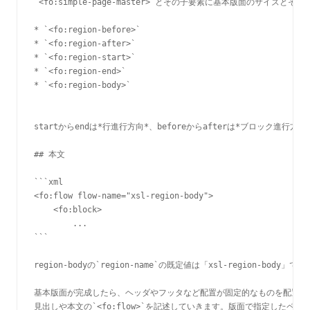
`<fo:simple-page-master>`とその子要素に基本版面のサイズと
* `<fo:region-before>`

* `<fo:region-after>`

* `<fo:region-start>`

* `<fo:region-end>`

* `<fo:region-body>`

startからendは*行進行方向*、beforeからafterは*ブロック進行方向
## 本文

```xml

<fo:flow flow-name="xsl-region-body">

    <fo:block>

        ...

```

region-bodyの`region-name`の既定値は「xsl-region-body」
基本版面が完成したら、ヘッダやフッタなど配置が固定的なものを配置する`<fo:
見出しや本文の`<fo:flow>`を記述していきます。版面で指定したペー