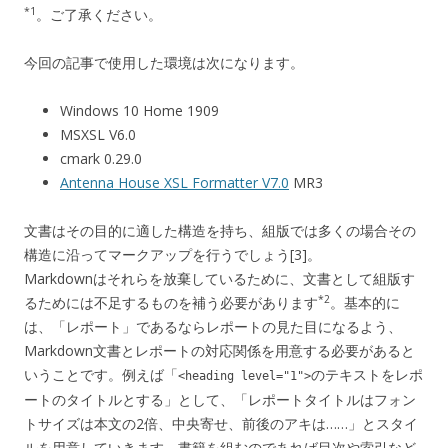
*1
。ご了承ください。
今回の記事で使用した環境は次になります。
Windows 10 Home 1909
MSXSL V6.0
cmark 0.29.0
Antenna House XSL Formatter V7.0
MR3
文書はその目的に適した構造を持ち、組版では多くの場合その
構造に沿ってマークアップを行うでしょう[3]。
Markdownはそれらを放棄しているために、文書として組版す
*2
るためには不足するものを補う必要があります
。基本的に
は、「レポート」であるならレポートの見た目になるよう、
Markdown文書とレポートの対応関係を用意する必要があると
いうことです。例えば「
のテキストをレポ
<heading level="1">
ートのタイトルとする」として、「レポートタイトルはフォン
トサイズは本文の2倍、中央寄せ、前後のアキは……」とスタイ
ルを用意していきます。書籍を組むのであれば目次や索引など