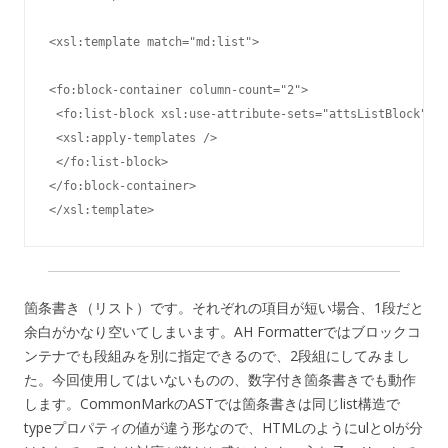
<xsl:template match="md:list">

<fo:block-container column-count="2">

 <fo:list-block xsl:use-attribute-sets="attsListBlock">

 <xsl:apply-templates />

 </fo:list-block>

</fo:block-container>

</xsl:template>
箇条書き（リスト）です。それぞれの項目が短い場合、1段だと
余白がかなり空いてしまいます。AH Formatterではブロックコ
ンテナでも段組みを別に指定できるので、2段組にしてみまし
た。今回使用してはいないものの、数字付き箇条書きでも動作
します。CommonMarkのASTでは箇条書きは同じlist構造で
typeプロパティの値が違う形なので、HTMLのようにulとolが分