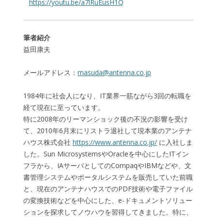
https://youtu.be/a7lRuEusH1Q
筆者紹介
益田康夫
メールアドレス：
masuda@antenna.co.jp
1984年に社会人になり、IT業界一筋ながら3回の転職を
経て現在に至っています。
特に2008年のリーマンショック後の不況の影響を受け
て、2010年6月末にリストラ退社して現本業のアンテナ
ハウス株式会社
https://www.antenna.co.jp/
に入社しま
した。Sun MicrosystemsやOracleを中心にしたITイン
フラから、IAサーバとしてのCompaqやIBMなどや、文
書管理システムやポータルシステムを販売していた前職
と、現在のアンテナハウスでのPDF技術や電子ファイル
の変換技術などを中心にした、e-ドキュメントソリュー
ションを探求してノウハウを習得してきました。特に、