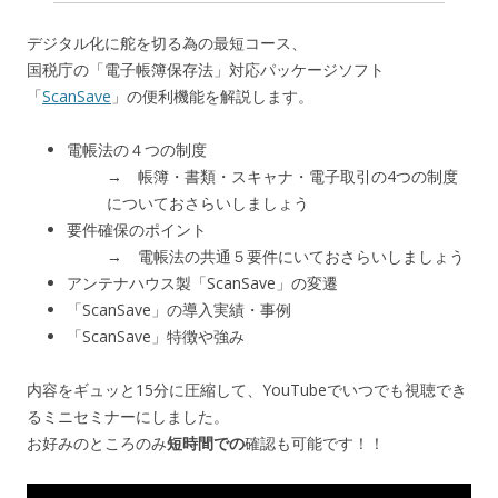
デジタル化に舵を切る為の最短コース、
国税庁の「電子帳簿保存法」対応パッケージソフト
「
ScanSave
」の便利機能を解説します。
電帳法の４つの制度
→ 帳簿・書類・スキャナ・電子取引の4つの制度
についておさらいしましょう
要件確保のポイント
→ 電帳法の共通５要件にいておさらいしましょう
アンテナハウス製「ScanSave」の変遷
「ScanSave」の導入実績・事例
「ScanSave」特徴や強み
内容をギュッと15分に圧縮して、YouTubeでいつでも視聴でき
るミニセミナーにしました。
お好みのところのみ
短時間での
確認も可能です！！