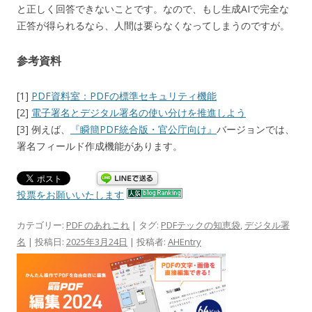
と正しく回答できないことです。なので、もし生成AIで完全な
正答が得られるなら、人間は要らなくなってしまうのですが。
参考資料
[1]
PDF資料室：PDFの標準セキュリティ機能
[2]
電子署名とデジタル署名の使い分けを推進しよう
[3] 例えば、
『瞬簡PDF統合版・官公庁向け』
バージョンでは、
署名フィールド作成機能があります。
投票をお願いいたします
カテゴリー:
PDF のあれこれ
| タグ:
PDFテックの知恵袋
,
デジタル署
名
| 投稿日:
2025年3月24日
|
投稿者:
AHEntry