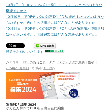
10月7日 【PDFテックの知恵袋】PDFフォームとはどのような
機能ですか？
10月10日 【PDFテックの知恵袋】PDFの透かしとはどのような
ものですか。透かしの活用法にはどんなことがありますか。
10月11日 【PDFテックの知恵袋】PDFへの画像追加と印影追加
は何が違いますか。印影追加にはどんな方法がありますか。
投票をお願いいたします
カテゴリー:
PDF のあれこれ
| タグ:
PDFテックの知恵袋
| 投稿日:
2024年10月18日
|
投稿者:
AHEntry
瞬簡PDF 編集 2024
かんたん操作でPDFを自由自在に編集