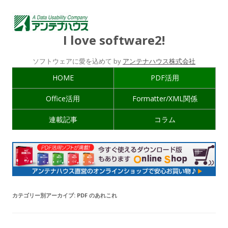
I love software2!
ソフトウェアに愛を込めて by
アンテナハウス株式会社
HOME
PDF活用
Office活用
Formatter/XML関係
連載記事
コラム
カテゴリー別アーカイブ:
PDF のあれこれ