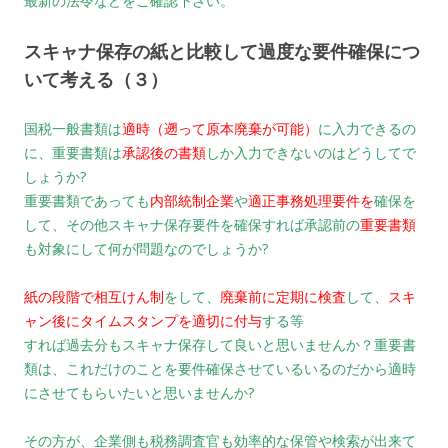
最新の法令などをご確認下さい。
スキャナ保存の紙と比較して過度な要件確保につ
いて考える（３）
国税一般書類は
適時（遡って原本廃棄が可能）
に入力できるの
に、重要書類は
承認後の書類
しか入力できないのはどうしてで
しょうか?
重要書類であっても
内部統制企業
や
適正事務処理要件を
確保を
して、その他スキャナ保存要件を確保すれば
承認前の
重要書類
も対象にして何が問題なのでしょうか?
紙の段階で相互けん制
をして、
廃棄前に定期に検査
して、
スキ
ャン後にタイムスタンプを適切に付与
する等
すれば過去分もスキャナ保存して良いと思いませんか？重要書
類は、これだけのことを要件確保させているいるのだから適時
にさせてもらいたいと思いませんか?
その方が、企業側も税務調査官も効率的な保管や検索が出来て