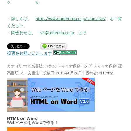
ク
き
・詳しくは、
https://www.antenna.co.jp/scansave/
をご覧
ください。
・問合わせは、
sis@antenna.co.jp
まで
投票をお願いいたします
カテゴリー:
e-文書法
,
コラム
,
スキャナ保存
| タグ:
スキャナ保存
,
証
憑書類
,
ｅ－文書法
| 投稿日:
2016年8月26日
|
投稿者:
AHEntry
HTML on Word
WebページをWordで作る！