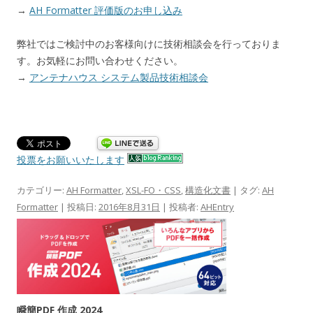
→
AH Formatter 評価版のお申し込み
弊社ではご検討中のお客様向けに技術相談会を行っておりま
す。お気軽にお問い合わせください。
→
アンテナハウス システム製品技術相談会
投票をお願いいたします
カテゴリー:
AH Formatter
,
XSL-FO・CSS
,
構造化文書
| タグ:
AH
Formatter
| 投稿日:
2016年8月31日
|
投稿者:
AHEntry
瞬簡PDF 作成 2024