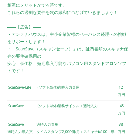
相互にメリットがでる筈です。
これらの過剰な要件を次の緩和につなげていきましょう！
――【広告】――
・アンテナハウスは、中小企業皆様のペーパレス経理への挑戦
をサポートします！
・「ScanSave（スキャンセーブ）」は、証憑書類のスキャナ保
存の要件確保用の
安心、低価格、短期導入可能なパソコン用スタンドアロンソフ
トです！
ScanSave-Lite
(ソフト単体)適時入力専用
12
万円
ScanSave
(ソフト単体)業務サイクル＋適時入力
45
万円
ScanSave
適時入力専用
38
適時入力導入支
タイムスタンプ2,000個/月＋スキャナix100＋導
万円