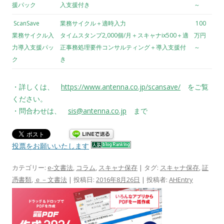
援パック
入支援付き
～
ScanSave
業務サイクル＋適時入力
100
業務サイクル入
タイムスタンプ2,000個/月＋スキャナix500＋適
万円
力導入支援パッ
正事務処理要件コンサルティング＋導入支援付
～
ク
き
・詳しくは、
https://www.antenna.co.jp/scansave/
をご覧
ください。
・問合わせは、
sis@antenna.co.jp
まで
投票をお願いいたします
カテゴリー:
e-文書法
,
コラム
,
スキャナ保存
| タグ:
スキャナ保存
,
証
憑書類
,
ｅ－文書法
| 投稿日:
2016年8月26日
|
投稿者:
AHEntry