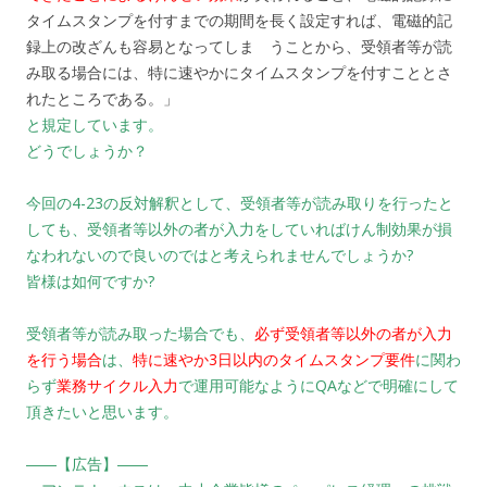
タイムスタンプを付すまでの期間を長く設定すれば、電磁的記
録上の改ざんも容易となってしま うことから、受領者等が読
み取る場合には、特に速やかにタイムスタンプを付すこととさ
れたところである。」
と規定しています。
どうでしょうか？
今回の4-23の反対解釈として、受領者等が読み取りを行ったと
しても、受領者等以外の者が入力をしていればけん制効果が損
なわれないので良いのではと考えられませんでしょうか?
皆様は如何ですか?
受領者等が読み取った場合でも、
必ず受領者等以外の者が入力
を行う場合
は、
特に速やか3日以内のタイムスタンプ要件
に関わ
らず
業務サイクル入力
で運用可能なようにQAなどで明確にして
頂きたいと思います。
――【広告】――