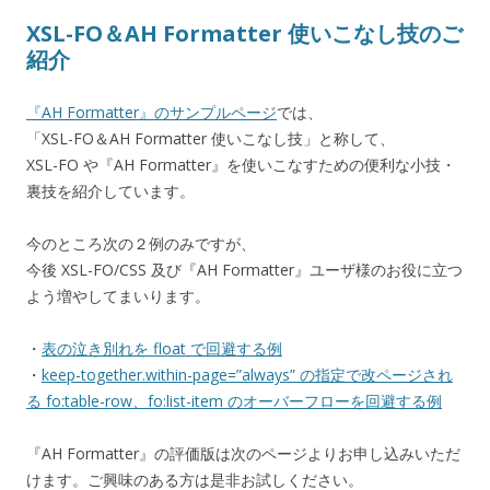
XSL-FO＆AH Formatter 使いこなし技のご
紹介
『AH Formatter』のサンプルページ
では、
「XSL-FO＆AH Formatter 使いこなし技」と称して、
XSL-FO や『AH Formatter』を使いこなすための便利な小技・
裏技を紹介しています。
今のところ次の２例のみですが、
今後 XSL-FO/CSS 及び『AH Formatter』ユーザ様のお役に立つ
よう増やしてまいります。
・
表の泣き別れを float で回避する例
・
keep-together.within-page=”always” の指定で改ページされ
る fo:table-row、fo:list-item のオーバーフローを回避する例
『AH Formatter』の評価版は次のページよりお申し込みいただ
けます。ご興味のある方は是非お試しください。