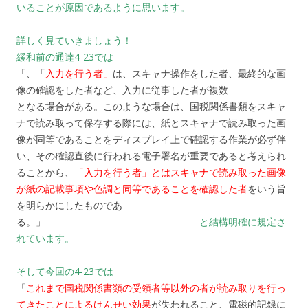
いることが原因であるように思います。
詳しく見ていきましょう！
緩和前の通達4-23では
「、「
入力を行う者」
は、スキャナ操作をした者、最終的な画
像の確認をした者など、入力に従事した者が複数
となる場合がある。このような場合は、国税関係書類をスキャ
ナで読み取って保存する際には、紙とスキャナで読み取った画
像が同等であることをディスプレイ上で確認する作業が必ず伴
い、その確認直後に行われる電子署名が重要であると考えられ
ることから、
「入力を行う者」とはスキャナで読み取った画像
が紙の記載事項や色調と同等であることを確認した者
をいう旨
を明らかにしたものであ
る。」
と結構明確に規定さ
れています。
そして今回の4-23では
「
これまで国税関係書類の受領者等以外の者が読み取りを行っ
てきたことによるけんせい効果
が失われること、電磁的記録に