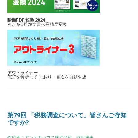
瞬簡PDF 変換 2024
PDFをOffice文書へ高精度変換
アウトライナー
PDFを解析して しおり・目次を自動生成
第79回 「税務調査について」皆さんご存知
ですか?
作成者：アンテナハウス株式会社 益田康夫