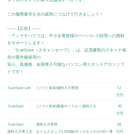
この撤廃要求を次の緩和につなげて行きましょう！
――【広告】――
・アンテナハウスは、中小企業皆様のペーパレス経理への挑戦
をサポートします！
・「ScanSave（スキャンセーブ）」は、証憑書類のスキャナ保
存の要件確保用の
安心、低価格、短期導入可能なパソコン用スタンドアロンソフ
トです！
ScanSave-Lite
(ソフト単体)適時入力専用
12
万円
ScanSave
(ソフト単体)業務サイクル＋適時入力
45
万円
ScanSave
適時入力専用
38
適時入力導入支
タイムスタンプ2,000個/月＋スキャナix100＋導
万円