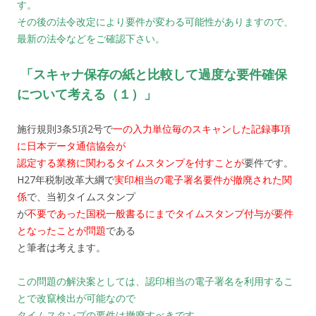
す。
その後の法令改定により要件が変わる可能性がありますので、
最新の法令などをご確認下さい。
「スキャナ保存の紙と比較して過度な要件確保
について考える（１）」
施行規則3条5項2号で
一の入力単位毎のスキャンした記録事項
に日本データ通信協会が
認定する業務に関わるタイムスタンプを付すことが
要件です。
H27年税制改革大綱で
実印相当の電子署名要件が撤廃された関
係
で、当初タイムスタンプ
が
不要であった国税一般書るにまでタイムスタンプ付与が要件
となったことが問題
である
と筆者は考えます。
この問題の解決案としては、認印相当の電子署名を利用するこ
とで改竄検出が可能なので
タイムスタンプの要件は撤廃すべきです。