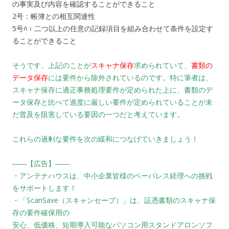
の事実及び内容を確認することができること
2号：帳簿との相互関連性
5号ﾊ：二つ以上の任意の記録項目を組み合わせて条件を設定す
ることができること
そうです、上記のことが
スキャナ保存
求められていて、
書類の
データ保存
には要件から除外されているのです。特に筆者は、
スキャナ保存に適正事務処理要件が定められた上に、書類のデ
ータ保存と比べて過度に厳しい要件が定められていることが未
だ普及を阻害している要因の一つだと考えています。
これらの過剰な要件を次の緩和につなげていきましょう！
――【広告】――
・アンテナハウスは、中小企業皆様のペーパレス経理への挑戦
をサポートします！
・「ScanSave（スキャンセーブ）」は、証憑書類のスキャナ保
存の要件確保用の
安心、低価格、短期導入可能なパソコン用スタンドアロンソフ