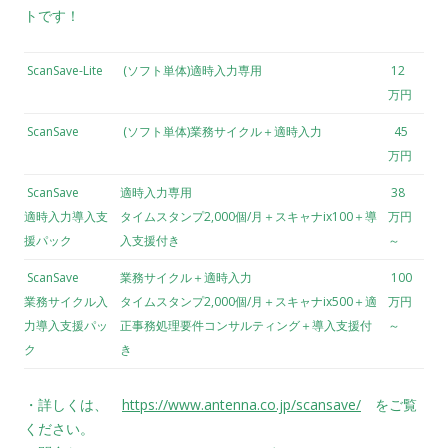
トです！
ScanSave-Lite
(ソフト単体)適時入力専用
12
万円
ScanSave
(ソフト単体)業務サイクル＋適時入力
45
万円
ScanSave
適時入力専用
38
適時入力導入支
タイムスタンプ2,000個/月＋スキャナix100＋導
万円
援パック
入支援付き
～
ScanSave
業務サイクル＋適時入力
100
業務サイクル入
タイムスタンプ2,000個/月＋スキャナix500＋適
万円
力導入支援パッ
正事務処理要件コンサルティング＋導入支援付
～
ク
き
・詳しくは、
https://www.antenna.co.jp/scansave/
をご覧
ください。