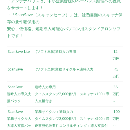
・アンテナハウスは、中小企業皆様のペーパレス経理への挑戦
をサポートします！
・「ScanSave（スキャンセーブ）」は、証憑書類のスキャナ保
存の要件確保用の
安心、低価格、短期導入可能なパソコン用スタンドアロンソフ
トです！
ScanSave-Lite
(ソフト単体)適時入力専用
12
万円
ScanSave
(ソフト単体)業務サイクル＋適時入力
45
万円
ScanSave
適時入力専用
38
適時入力導入支
タイムスタンプ2,000個/月＋スキャナix100＋導
万円
援パック
入支援付き
～
ScanSave
業務サイクル＋適時入力
100
業務サイクル入
タイムスタンプ2,000個/月＋スキャナix500＋適
万円
力導入支援パッ
正事務処理要件コンサルティング＋導入支援付
～