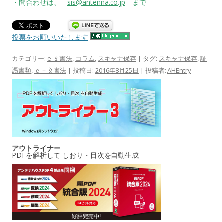
・問合わせは、
sis@antenna.co.jp
まで
投票をお願いいたします
カテゴリー:
e-文書法
,
コラム
,
スキャナ保存
| タグ:
スキャナ保存
,
証
憑書類
,
ｅ－文書法
| 投稿日:
2016年8月25日
|
投稿者:
AHEntry
アウトライナー
PDFを解析して しおり・目次を自動生成