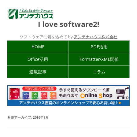
I love software2!
ソフトウェアに愛を込めて by
アンテナハウス株式会社
HOME
PDF活用
Office活用
Formatter/XML関係
連載記事
コラム
月別アーカイブ:
2016年8月