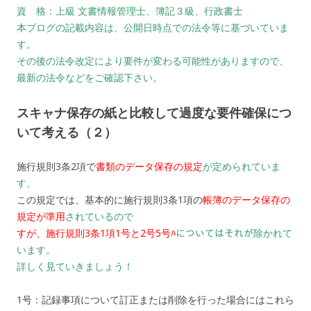
資 格：上級 文書情報管理士、簿記３級、行政書士
本ブログの記載内容は、公開日時点での法令等に基づいていま
す。
その後の法令改定により要件が変わる可能性がありますので、
最新の法令などをご確認下さい。
スキャナ保存の紙と比較して過度な要件確保につ
いて考える（２）
施行規則3条2項で
書類のデータ保存の規定
が定められていま
す。
この規定では、基本的に施行規則3条1項の
帳簿のデータ保存の
規定が準用
されているので
すが、施行規則3条1項1号と2号5号ﾊ
についてはそれが除かれて
います。
詳しく見ていきましょう！
1号：記録事項について訂正または削除を行った場合にはこれら