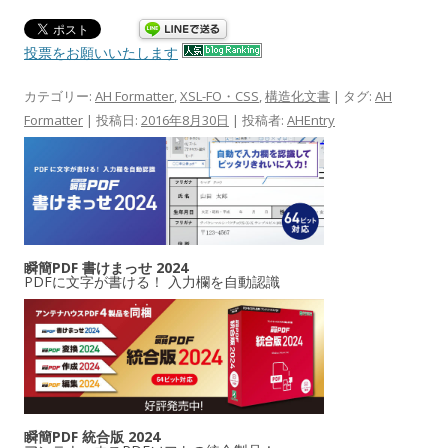
投票をお願いいたします
カテゴリー:
AH Formatter
,
XSL-FO・CSS
,
構造化文書
| タグ:
AH
Formatter
| 投稿日:
2016年8月30日
|
投稿者:
AHEntry
瞬簡PDF 書けまっせ 2024
PDFに文字が書ける！ 入力欄を自動認識
瞬簡PDF 統合版 2024