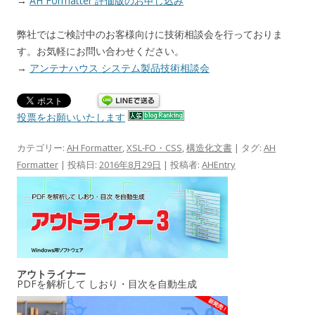
→
AH Formatter 評価版のお申し込み
弊社ではご検討中のお客様向けに技術相談会を行っておりま
す。お気軽にお問い合わせください。
→
アンテナハウス システム製品技術相談会
投票をお願いいたします
カテゴリー:
AH Formatter
,
XSL-FO・CSS
,
構造化文書
| タグ:
AH
Formatter
| 投稿日:
2016年8月29日
|
投稿者:
AHEntry
アウトライナー
PDFを解析して しおり・目次を自動生成