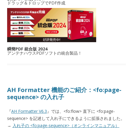
ドラッグ＆ドロップでPDF作成
瞬簡PDF 統合版 2024
アンテナハウスPDFソフトの統合製品！
AH Formatter 機能のご紹介：<fo:page-
sequence> の入れ子
『
AH Formatter V6.3
』では、<fo:flow> 直下に <fo:page-
sequence> を記述して入れ子にできるように拡張されました。
→
入れ子の <fo:page-sequence>（オンラインマニュアル）