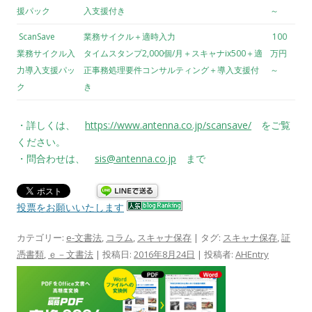
援パック
入支援付き
～
ScanSave
業務サイクル＋適時入力
100
業務サイクル入
タイムスタンプ2,000個/月＋スキャナix500＋適
万円
力導入支援パッ
正事務処理要件コンサルティング＋導入支援付
～
ク
き
・詳しくは、
https://www.antenna.co.jp/scansave/
をご覧
ください。
・問合わせは、
sis@antenna.co.jp
まで
投票をお願いいたします
カテゴリー:
e-文書法
,
コラム
,
スキャナ保存
| タグ:
スキャナ保存
,
証
憑書類
,
ｅ－文書法
| 投稿日:
2016年8月24日
|
投稿者:
AHEntry