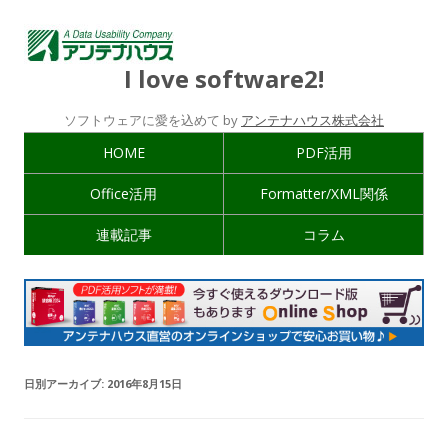
I love software2!
ソフトウェアに愛を込めて by
アンテナハウス株式会社
HOME
PDF活用
Office活用
Formatter/XML関係
連載記事
コラム
日別アーカイブ:
2016年8月15日