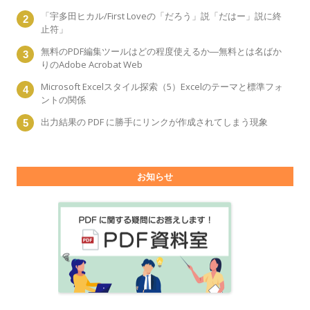
「宇多田ヒカル/First Loveの「だろう」説「だはー」説に終
止符」
無料のPDF編集ツールはどの程度使えるか―無料とは名ばか
りのAdobe Acrobat Web
Microsoft Excelスタイル探索（5）Excelのテーマと標準フォ
ントの関係
出力結果の PDF に勝手にリンクが作成されてしまう現象
お知らせ