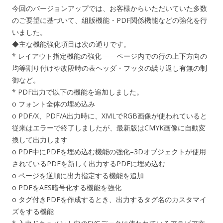
今回のバージョンアップでは、お客様からいただいていた多数
のご要望に基づいて、組版機能・PDF関係機能などの強化を行
いました。
◆主な機能強化項目は次の通りです。
* レイアウト指定機能の強化——ページ内での行の上下方向の
均等割り付けや改段時の表ヘッダ・フッタの繰り返し有無の制
御など。
* PDF出力で以下の機能を追加しました。
o フォント全体の埋め込み
o PDF/X、PDF/A出力時に、XMLでRGB画像が使われていると
従来はエラーで終了しましたが、最新版はCMYK画像に自動変
換して出力します
o PDF中にPDFを埋め込む機能の強化–3Dオブジェクトが使用
されているPDFを新しく出力するPDFに埋め込む
o ページを逆順に出力指定する機能を追加
o PDFをAES暗号化する機能を強化
o タグ付きPDFを作成するとき、出力するタグ名のカスタマイ
ズをする機能