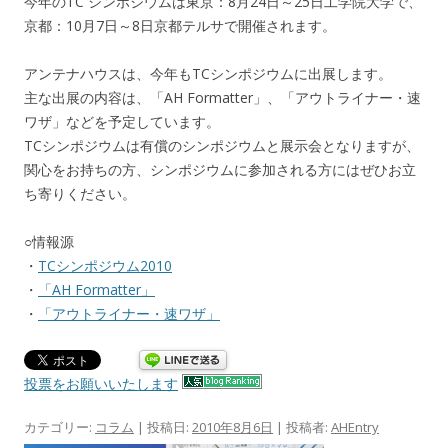
今年のTC シンポジウムは東京：8月24日～25日工学院大学で、
京都：10月7日～8日京都テルサで開催されます。
アンテナハウスは、今年もTCシンポジウムに出展します。
主な出展の内容は、「AH Formatter」、「アウトライナー・速
ワザ」などを予定しています。
TCシンポジウムは有償のシンポジウムと展示会となりますが、
関心をお持ちの方、シンポジウムに参加される方にはぜひお立
ち寄りください。
○情報源
・
TCシンポジウム2010
・
「AH Formatter」
・
「アウトライナー・速ワザ」
投票をお願いいたします
カテゴリー:
コラム
| 投稿日:
2010年8月6日
|
投稿者:
AHEntry