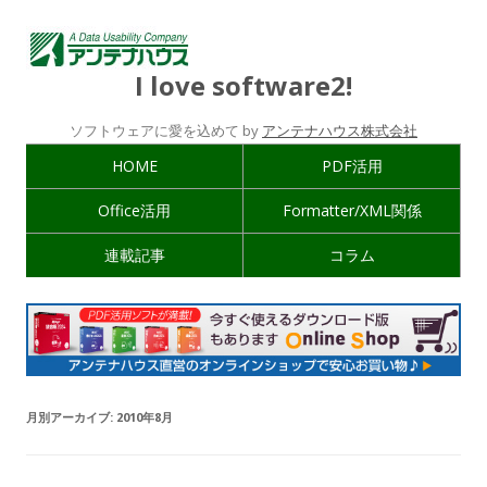
I love software2!
ソフトウェアに愛を込めて by
アンテナハウス株式会社
HOME
PDF活用
Office活用
Formatter/XML関係
連載記事
コラム
月別アーカイブ:
2010年8月