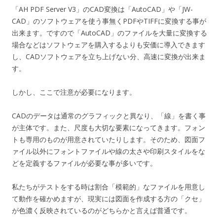
「AH PDF Server V3」のCAD変換は「AutoCAD」や「JW-
CAD」のソフトウェアを使う事無くPDFやTIFFに変換する事が
出来ます。ですので「AutoCAD」のファイルを大量に変換する
場合などはソフトウェアを購入するよりも安価に導入できます
し、CADソフトウェアを立ち上げない分、高速に変換が出来ま
す。
しかし、ここで注意が必要になります。
CADのデータは通常のグラフィックと異なり、「線」を書く事
が主体です。また、尺度も大切な要素になってきます。フォン
トも専用のものが用意されていたりします。そのため、図面フ
ァイル以外にフォントファイルや線の太さや印刷スタイルをな
どを定義するファイルが必要な事が多いです。
私たちがテストをする時は割合「模範的」なファイルを用意し
て動作を確かめますが、現実には図面を作成する方の「クセ」
が色濃く反映されているのがどちらかと言えば普通です。