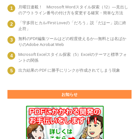
月曜日連載！ Microsoft Wordスタイル探索（12）―見出し
のアウトライン番号の付け方を変更する確実・簡単な方法
「宇多田ヒカル/First Loveの「だろう」説「だはー」説に終
止符」
無料のPDF編集ツールはどの程度使えるか―無料とは名ばか
りのAdobe Acrobat Web
Microsoft Excelスタイル探索（5）Excelのテーマと標準フォ
ントの関係
出力結果の PDF に勝手にリンクが作成されてしまう現象
お知らせ