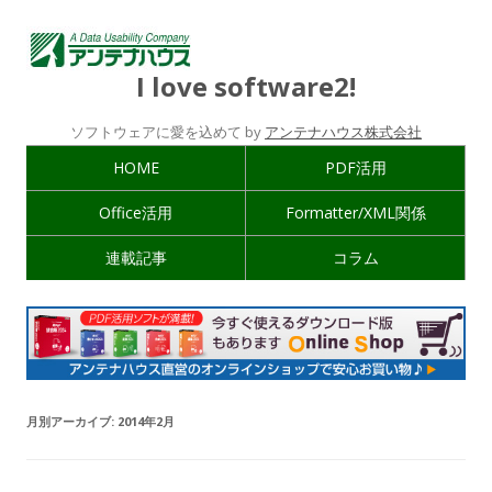
I love software2!
ソフトウェアに愛を込めて by
アンテナハウス株式会社
HOME
PDF活用
Office活用
Formatter/XML関係
連載記事
コラム
月別アーカイブ:
2014年2月