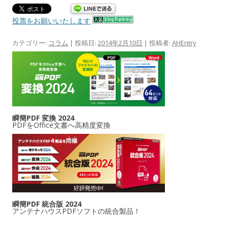
投票をお願いいたします
カテゴリー:
コラム
| 投稿日:
2014年2月10日
|
投稿者:
AHEntry
瞬簡PDF 変換 2024
PDFをOffice文書へ高精度変換
瞬簡PDF 統合版 2024
アンテナハウスPDFソフトの統合製品！