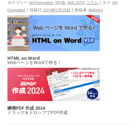
カテゴリー:
AH Formatter
,
EPUB
,
XML-DITA
,
コラム
| タグ:
AH
Formatter
| 投稿日:
2014年2月25日
|
投稿者:
AHEntry
HTML on Word
WebページをWordで作る！
瞬簡PDF 作成 2024
ドラッグ＆ドロップでPDF作成