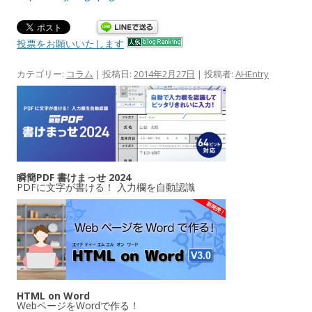
投票をお願いいたします
カテゴリー:
コラム
| 投稿日:
2014年2月27日
|
投稿者:
AHEntry
瞬簡PDF 書けまっせ 2024
PDFに文字が書ける！ 入力欄を自動認識
HTML on Word
WebページをWordで作る！