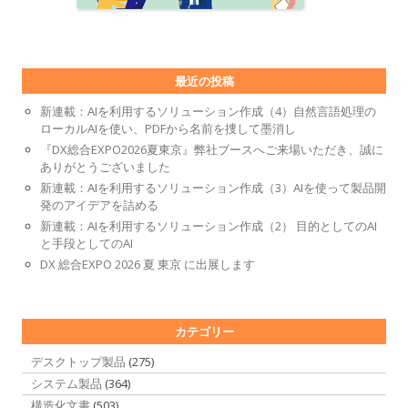
最近の投稿
新連載：AIを利用するソリューション作成（4）自然言語処理の
ローカルAIを使い、PDFから名前を捜して墨消し
『DX総合EXPO2026夏東京』弊社ブースへご来場いただき、誠に
ありがとうございました
新連載：AIを利用するソリューション作成（3）AIを使って製品開
発のアイデアを詰める
新連載：AIを利用するソリューション作成（2） 目的としてのAI
と手段としてのAI
DX 総合EXPO 2026 夏 東京 に出展します
カテゴリー
デスクトップ製品
(275)
システム製品
(364)
構造化文書
(503)