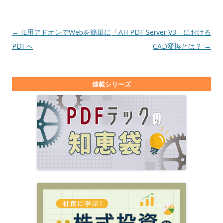
投稿ナビゲーション
←
IE用アドオンでWebを簡単に
「AH PDF Server V3」における
PDFへ
CAD変換とは？
→
連載シリーズ