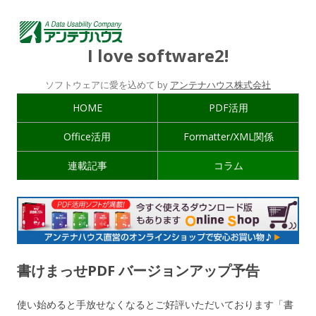
I love software2!
ソフトウェアに愛を込めて by
アンテナハウス株式会社
HOME
PDF活用
Office活用
Formatter/XML関係
連載記事
コラム
書けまっせPDF バージョンアップ予告
使い始めると手放せなくなるとご好評いただいております「書