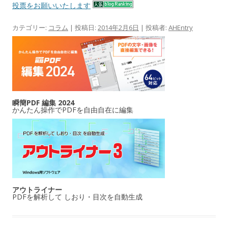
投票をお願いいたします
カテゴリー:
コラム
| 投稿日:
2014年2月6日
|
投稿者:
AHEntry
瞬簡PDF 編集 2024
かんたん操作でPDFを自由自在に編集
アウトライナー
PDFを解析して しおり・目次を自動生成