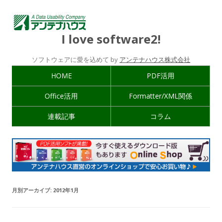
I love software2!
ソフトウェアに愛を込めて by
アンテナハウス株式会社
HOME
PDF活用
Office活用
Formatter/XML関係
連載記事
コラム
月別アーカイブ:
2012年1月