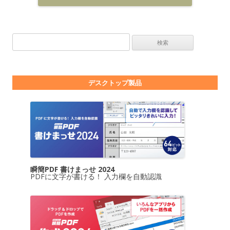
検索:
デスクトップ製品
瞬簡PDF 書けまっせ 2024
PDFに文字が書ける！ 入力欄を自動認識