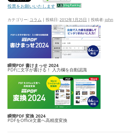
投票をお願いいたします
カテゴリー:
コラム
| 投稿日:
2012年1月25日
|
投稿者:
john
瞬簡PDF 書けまっせ 2024
PDFに文字が書ける！ 入力欄を自動認識
瞬簡PDF 変換 2024
PDFをOffice文書へ高精度変換