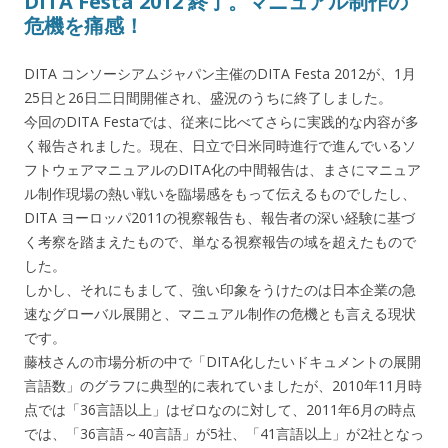
DITA Festa 2012 終了。マニュアル制作の
危機を痛感！
DITA コンソーシアムジャパン主催のDITA Festa 2012が、1月
25日と26日二日間開催され、盛況のうちに終了しました。
今回のDITA Festaでは、従来に比べてさらに実践的な内容が多
く報告されました。現在、日立で日米同時進行で進んでいるソ
フトウェアマニュアルのDITA化の中間報告は、まさにマニュア
ル制作現場の熱い戦いを臨場感をもって伝えるものでしたし、
DITA ヨーロッパ2011の視察報告も、報告者の深い経験に基づ
く考察を踏まえたもので、単なる視察報告の域を超えたもので
した。
しかし、それにもまして、強い印象をうけたのは日本企業の急
速なグローバル展開と、マニュアル制作の危機とも言える現状
です。
藤枝さんの市場分析の中で「DITA化したいドキュメントの展開
言語数」のグラフに典型的に表れていましたが、2010年11月時
点では「36言語以上」はゼロなのに対して、2011年6月の時点
では、「36言語～40言語」が5社、「41言語以上」が2社となっ