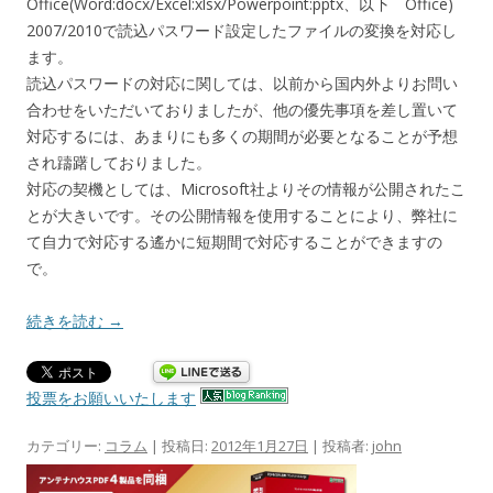
Office(Word:docx/Excel:xlsx/Powerpoint:pptx、以下 Office)
2007/2010で読込パスワード設定したファイルの変換を対応し
ます。
読込パスワードの対応に関しては、以前から国内外よりお問い
合わせをいただいておりましたが、他の優先事項を差し置いて
対応するには、あまりにも多くの期間が必要となることが予想
され躊躇しておりました。
対応の契機としては、Microsoft社よりその情報が公開されたこ
とが大きいです。その公開情報を使用することにより、弊社に
て自力で対応する遙かに短期間で対応することができますの
で。
続きを読む
→
投票をお願いいたします
カテゴリー:
コラム
| 投稿日:
2012年1月27日
|
投稿者:
john