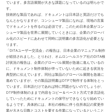
ています。多言語展開が大きな課題になっているのは明らかで
す。
技術的な製品であれば、ドキュメントは日本語と英語だけでも
なんとかなりますが、コンシューマ製品になれば、現地の言葉
でドキュメントを作るのは必須です。このため日本企業がコン
シューマ製品を世界に展開していくときには、企業のグローバ
ル化のスピードにあわせて同時に説明書の多言語化が必要とな
ります。
「DITAユーザー交流会」の報告は、日本企業のマニュアル制作
が総括されました。とりわけ、オムロンヘルスケア社のDITA検
討状況の報告は、企業のグローバル展開が急速に進んでいるの
に、ドキュメント制作体制が伴っていないために起きる状況を
典型的に伝えています。同社は製品のグローバル展開を急速に
進めていますが、その製品説明書はDTPで制作する体制をとっ
ています。日本語だけであれば特に問題がないのでしょうが、
DTP制作体制のままで内容をコピー＆ペースト方式で多言語化
していったためにドキュメントの保守ができなくなり始めてい
るようです。具体的には、本社の移転に伴う住所表記の変更作
業が大きな日数とコストを要する作業になっているということ