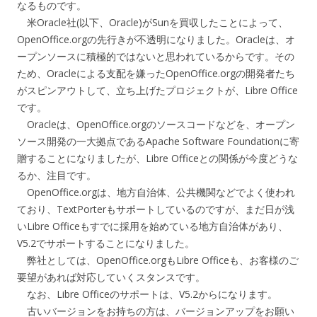
なるものです。
米Oracle社(以下、Oracle)がSunを買収したことによって、
OpenOffice.orgの先行きが不透明になりました。Oracleは、オ
ープンソースに積極的ではないと思われているからです。その
ため、Oracleによる支配を嫌ったOpenOffice.orgの開発者たち
がスピンアウトして、立ち上げたプロジェクトが、Libre Office
です。
Oracleは、OpenOffice.orgのソースコードなどを、オープン
ソース開発の一大拠点であるApache Software Foundationに寄
贈することになりましたが、Libre Officeとの関係が今度どうな
るか、注目です。
OpenOffice.orgは、地方自治体、公共機関などでよく使われ
ており、TextPorterもサポートしているのですが、まだ日が浅
いLibre Officeもすでに採用を始めている地方自治体があり、
V5.2でサポートすることになりました。
弊社としては、OpenOffice.orgもLibre Officeも、お客様のご
要望があれば対応していくスタンスです。
なお、Libre Officeのサポートは、V5.2からになります。
古いバージョンをお持ちの方は、バージョンアップをお願い