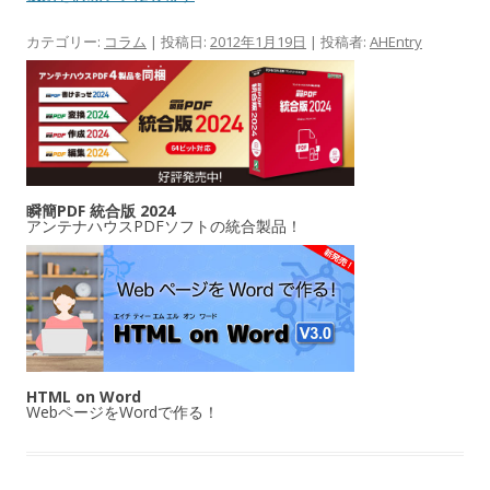
カテゴリー:
コラム
| 投稿日:
2012年1月19日
|
投稿者:
AHEntry
瞬簡PDF 統合版 2024
アンテナハウスPDFソフトの統合製品！
HTML on Word
WebページをWordで作る！