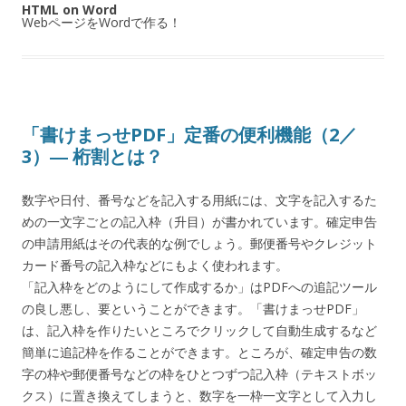
HTML on Word
WebページをWordで作る！
「書けまっせPDF」定番の便利機能（2／
3）― 桁割とは？
数字や日付、番号などを記入する用紙には、文字を記入するた
めの一文字ごとの記入枠（升目）が書かれています。確定申告
の申請用紙はその代表的な例でしょう。郵便番号やクレジット
カード番号の記入枠などにもよく使われます。
「記入枠をどのようにして作成するか」はPDFへの追記ツール
の良し悪し、要ということができます。「書けまっせPDF」
は、記入枠を作りたいところでクリックして自動生成するなど
簡単に追記枠を作ることができます。ところが、確定申告の数
字の枠や郵便番号などの枠をひとつずつ記入枠（テキストボッ
クス）に置き換えてしまうと、数字を一枠一文字として入力し