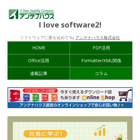
I love software2!
ソフトウェアに愛を込めて by
アンテナハウス株式会社
HOME
PDF活用
Office活用
Formatter/XML関係
連載記事
コラム