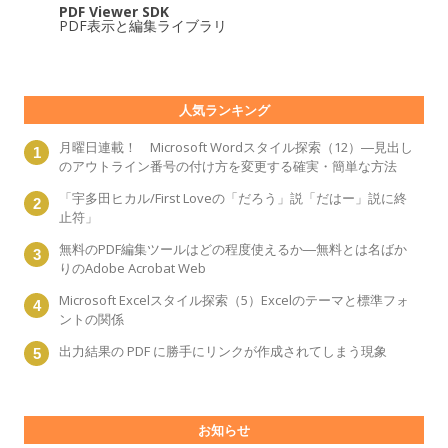
PDF Viewer SDK
PDF表示と編集ライブラリ
人気ランキング
月曜日連載！ Microsoft Wordスタイル探索（12）―見出し
のアウトライン番号の付け方を変更する確実・簡単な方法
「宇多田ヒカル/First Loveの「だろう」説「だはー」説に終
止符」
無料のPDF編集ツールはどの程度使えるか―無料とは名ばか
りのAdobe Acrobat Web
Microsoft Excelスタイル探索（5）Excelのテーマと標準フォ
ントの関係
出力結果の PDF に勝手にリンクが作成されてしまう現象
お知らせ