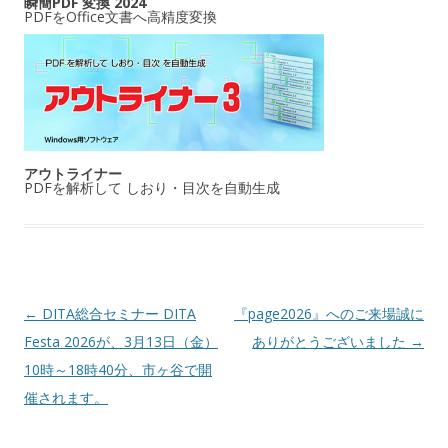
瞬簡PDF 変換 2024
PDFをOffice文書へ高精度変換
アウトライナー
PDFを解析して しおり・目次を自動生成
投稿ナビゲーション
←
DITA総合セミナー DITA
『page2026』へのご来場誠に
Festa 2026が、3月13日（金）
ありがとうございました
→
10時～18時40分、市ヶ谷で開
催されます。