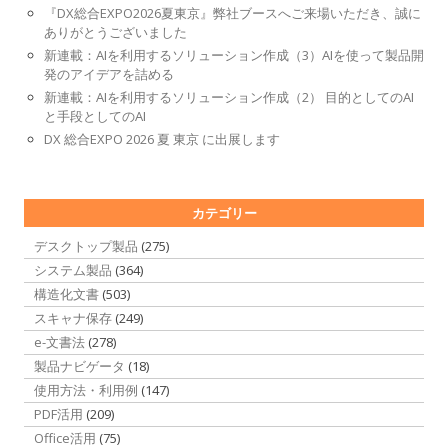
『DX総合EXPO2026夏東京』弊社ブースへご来場いただき、誠に
ありがとうございました
新連載：AIを利用するソリューション作成（3）AIを使って製品開
発のアイデアを詰める
新連載：AIを利用するソリューション作成（2） 目的としてのAI
と手段としてのAI
DX 総合EXPO 2026 夏 東京 に出展します
カテゴリー
デスクトップ製品
(275)
システム製品
(364)
構造化文書
(503)
スキャナ保存
(249)
e-文書法
(278)
製品ナビゲータ
(18)
使用方法・利用例
(147)
PDF活用
(209)
Office活用
(75)