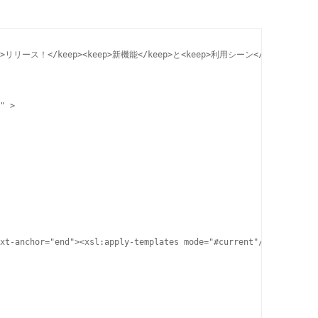
eep>リリース！</keep><keep>新機能</keep>と<keep>利用シーン</keep></headi
" >

xt-anchor="end"><xsl:apply-templates mode="#current"/></svg:text