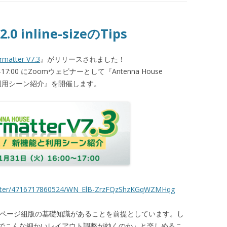
0 inline-sizeのTips
rmatter V7.3
』がリリースされました！
17:00 にZoomウェビナーとして『Antenna House
機能と利用シーン紹介』を開催します。
gister/4716717860524/WN_ElB-ZrzFQzShzKGqWZMHqg
CSSページ組版の基礎知識があることを前提としています。し
でこんな細かいレイアウト調整が効くのか」と楽しめるこ