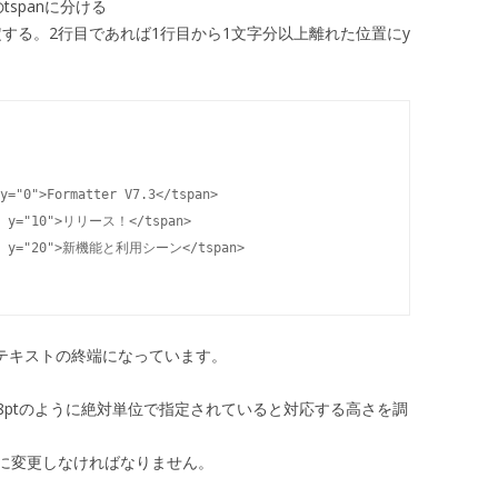
spanに分ける
を指定する。2行目であれば1行目から1文字分以上離れた位置にy
y="0">Formatter V7.3</tspan>

0" y="10">リリース！</tspan>

50" y="20">新機能と利用シーン</tspan>

の位置がテキストの終端になっています。
ize:18ptのように絶対単位で指定されていると対応する高さを調
に変更しなければなりません。