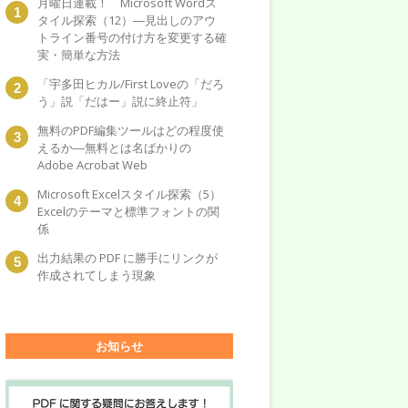
月曜日連載！ Microsoft Wordス
タイル探索（12）―見出しのアウ
トライン番号の付け方を変更する確
実・簡単な方法
「宇多田ヒカル/First Loveの「だろ
う」説「だはー」説に終止符」
無料のPDF編集ツールはどの程度使
えるか―無料とは名ばかりの
Adobe Acrobat Web
Microsoft Excelスタイル探索（5）
Excelのテーマと標準フォントの関
係
出力結果の PDF に勝手にリンクが
作成されてしまう現象
お知らせ