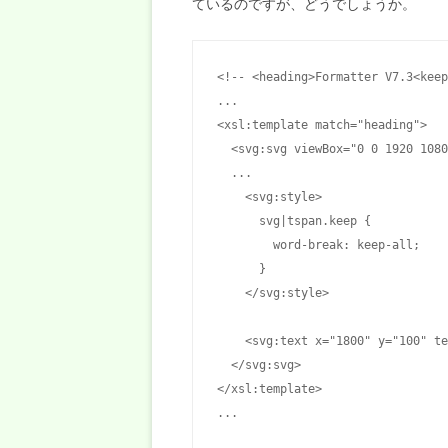
ているのですが、どうでしょうか。
<!-- <heading>Formatter V7.3<k
...

<xsl:template match="heading">

  <svg:svg viewBox="0 0 1920 1080
  ...

    <svg:style>

      svg|tspan.keep {

        word-break: keep-all;

      }

    </svg:style>

    <svg:text x="1800" y="100" te
  </svg:svg>

</xsl:template>

...
