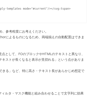
ply-templates mode="#current"/></svg:tspan>

め、参考程度にお考えください。
text-anchorによるものになるため、両端揃えの自動配置はできま
意点として、FOのブロックやHTMLのテキストと異なり、
よりテキストが長くなると表示が見切れる」という点がありま
できる」など、特に高さ・テキスト長があらかじめ想定で
したSVGフィルタ・マスク機能と組み合わせることで文字列に効果