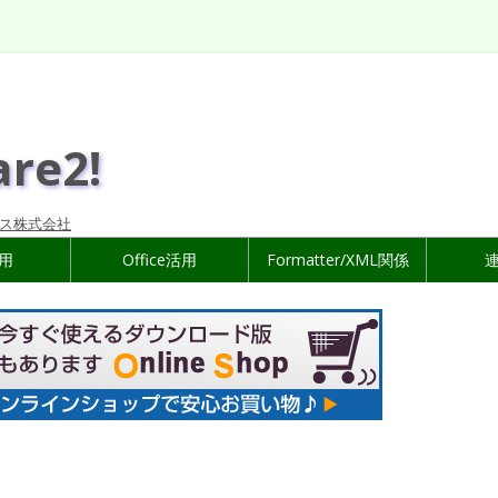
are2!
ス株式会社
活用
Office活用
Formatter/XML関係