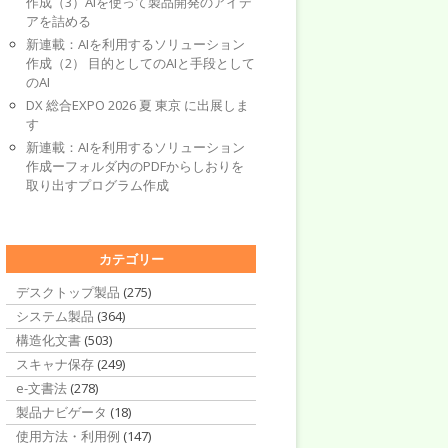
作成（3）AIを使って製品開発のアイデ
アを詰める
新連載：AIを利用するソリューション
作成（2） 目的としてのAIと手段として
ng> -->

のAI
DX 総合EXPO 2026 夏 東京 に出展しま
す
新連載：AIを利用するソリューション
作成ーフォルダ内のPDFからしおりを
取り出すプログラム作成
カテゴリー
デスクトップ製品
(275)
システム製品
(364)
構造化文書
(503)
>

スキャナ保存
(249)
e-文書法
(278)
製品ナビゲータ
(18)
使用方法・利用例
(147)