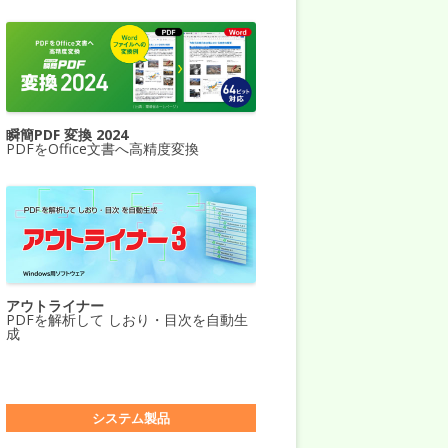
瞬簡PDF 変換 2024
PDFをOffice文書へ高精度変換
アウトライナー
PDFを解析して しおり・目次を自動生
成
システム製品