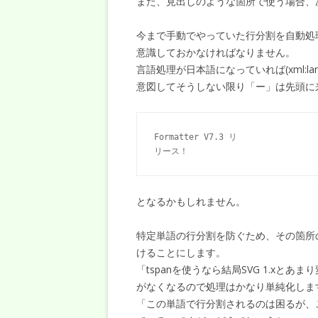
また、見出しのような箇所で使う場合、
今まで手動でやっていた行分割を自動処
意識しておかなければなりません。
言語処理が日本語になっていれば(xml:la
意図してそうしない限り「ー」は先頭に
Formatter V7.3 リ

となるかもしれません。
特定単語の行分割を防ぐため、その箇所の
けることにします。
「tspanを使うなら結局SVG 1.x
がなくなるので処理はかなり単純化しま
「この単語で行分割されるのは困るが、