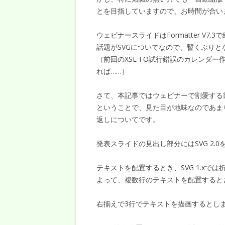
とを目指していますので、お時間が合い
ウェビナースライドはFormatter V
話題がSVGについてなので、暫くぶりとな
（前回のXSL-FO試行錯誤のカレンダ
れば……）
さて、本記事ではウェビナーで割愛する
ということで、見た目が地味なのであまり深
返しについてです。
発表スライドの見出し部分にはSVG 2.
テキストを配置するとき、SVG 1.xで
よって、複数行のテキストを配置すると
右揃えで3行でテキストを描画するとし