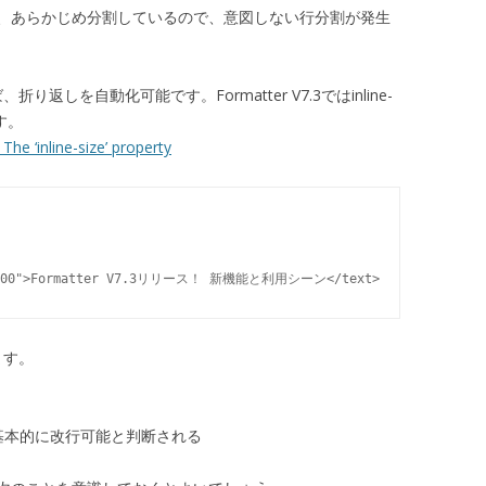
、あらかじめ分割しているので、意図しない行分割が発生
り返しを自動化可能です。Formatter V7.3ではinline-
す。
The ‘inline-size’ property
ます。
基本的に改行可能と判断される