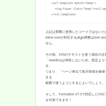
<xsl:template match="keep">

  <svg:tspan class="keep"><xsl:ap
</xsl:template>
上記は実際に使用したコードではないた
inline-sizeが対応するalign調整は
せん。
その他、SVGのテキストを使う場合の注
「viewBoxは伸長しないため、想定
す。
つまり、「ページ単位で表示領域を確保
きる
範囲で使うようにするとよいでしょう。
そして、Formatter V7.3で対応
を付加できます！