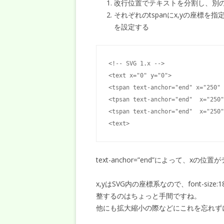
改行位置でテキストを分割し、別のt
それぞれのtspanにx,yの座標
を設定する
<!-- SVG 1.x -->

<text x="0" y="0">

<tspan text-anchor="end" x="250" 
<tpsan text-anchor="end"  x="25
<tspan text-anchor="end"  x="2
<text>
text-anchor=”end”によって、x
x,yはSVG内の座標系なので、font-s
整するのはちょっと手間ですね。
他にも拡大縮小の際などにこれを忘れず