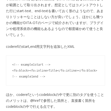
が範囲として取り出されます。想定としてはコメントアウトし
た行にstart-text、end-textを書いておく形のようなので、あま
りトリッキーなことはしない方が良いでしょう。ほかにも幾つ
かの機能がDITA-OTのページで紹介されていますが、プラグイ
ンや処理系依存の機能もあるようなので都度確かめて使うと良
いでしょう。
coderefのstart,end用文字列を追加したXML
<!-- example1start -->

<fo:block><fo:inline>Title</fo:inline></fo:block>

!-- example1end -->
ほか、coderefというcodeblockの中で更に別のタグを使うこと
のメリットは、@hrefで参照した箇所と、直接書く箇所を
codeblockの中で行える点です。