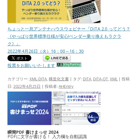
ちょっと一息アンテナハウスウェビナー『DITA 2.0 ってどう？
《やっぱり世界標準仕様が安心!ベンダー乗り換えもラクラ
ク》』
2022年4月26日（火）16：00～16：30
投票をお願いいたします
カテゴリー:
XML-DITA
,
構造化文書
| タグ:
DITA
,
DITA-OT
,
XML
| 投稿
日:
2022年4月25日
|
投稿者:
AHEntry
瞬簡PDF 書けまっせ 2024
PDFに文字が書ける！ 入力欄を自動認識