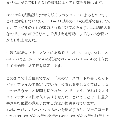
ません。そこでDITA-OTの機能によって行数を制限します。
coderefの拡張記法は#から続くフラグメントによるものです。
これに対応していない、DITA-OT以外のDITA処理系で使われて
も、ファイルの全行が出力されるだけで済みます。……結構大変
なので、keyrefで切り出して切り換え可能にしておくのが良い
かもしれませんね。
行数の記法はドキュメントにある通り、
#line-range(<start>,
またはRFC 5147の記法で
のように
<stop>)
#line=<start><end>
して開始行、終了行を指定します。
このままで十分便利ですが、「元のソースコードを弄ったらト
ピックファイルで指定している行位置も変更しなくてはいけな
いのだろうか」と疑問を持たれたことでしょう。それはあまり
メインテナンス性が良くありませんね。ということで、任意文
字列を行位置の識別子にする方法が提供されています。
を指定すると、ソースコード
#token=<start-text>,<end-text>
中のstart-textがある行の次行からend-textがある行の前行まで