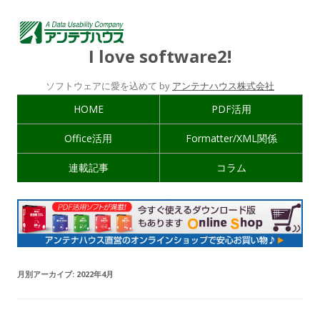
I love software2!
ソフトウェアに愛を込めて by
アンテナハウス株式会社
HOME
PDF活用
Office活用
Formatter/XML関係
連載記事
コラム
月別アーカイブ:
2022年4月