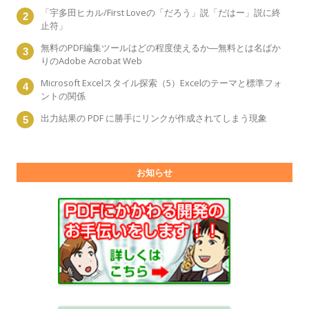
「宇多田ヒカル/First Loveの「だろう」説「だはー」説に終
止符」
無料のPDF編集ツールはどの程度使えるか―無料とは名ばか
りのAdobe Acrobat Web
Microsoft Excelスタイル探索（5）Excelのテーマと標準フォ
ントの関係
出力結果の PDF に勝手にリンクが作成されてしまう現象
お知らせ