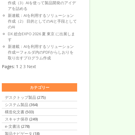
作成（3）AIを使って製品開発のアイデ
アを詰める
新連載：AIを利用するソリューション
作成（2） 目的としてのAIと手段として
のAI
DX 総合EXPO 2026 夏 東京 に出展しま
す
新連載：AIを利用するソリューション
作成ーフォルダ内のPDFからしおりを
取り出すプログラム作成
Pages:
1
2
3
Next
カテゴリー
デスクトップ製品
(275)
システム製品
(364)
構造化文書
(503)
スキャナ保存
(249)
e-文書法
(278)
製品ナビゲータ
(18)