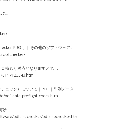
した。
ker/
ecker PRO 」| その他のソフトウェア …
proofchecker/
見積もり対応となります／他 …
0170117123343.html
タチェック）について｜PDF｜印刷データ …
de/pdf-data-preflight-check.html
恒河沙
ftware/pdfsizechecker/pdfsizechecker.html