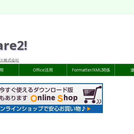
are2!
ス株式会社
活用
Office活用
Formatter/XML関係