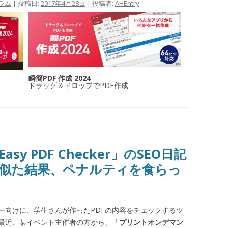
ラム
| 投稿日:
2017年4月28日
|
投稿者:
AHEntry
瞬簡PDF 作成 2024
ドラッグ＆ドロップでPDF作成
sy PDF Checker」のSEO日記
似た結果、ペナルティを食らっ
ー向けに、学生さんが作ったPDFの内容をチェックするツ
最近、某イベント主催者の方から、「
プリントオンデマン