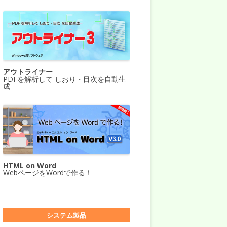
アウトライナー
PDFを解析して しおり・目次を自動生
成
HTML on Word
WebページをWordで作る！
システム製品