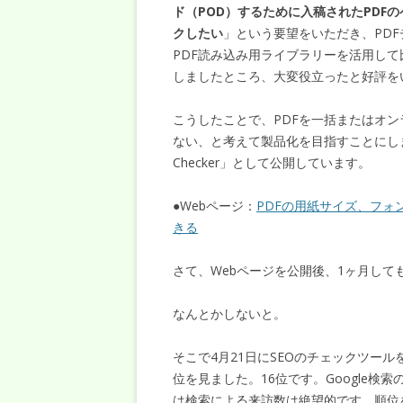
ド（POD）するために入稿されたPDF
クしたい
」という要望をいただき、PD
PDF読み込み用ライブラリーを活用し
しましたところ、大変役立ったと好評を
こうしたことで、PDFを一括またはオ
ない、と考えて製品化を目指すことにしまし
Checker」として公開しています。
●Webページ：
PDFの用紙サイズ、フ
きる
さて、Webページを公開後、1ヶ月し
なんとかしないと。
そこで4月21日にSEOのチェックツールを
位を見ました。16位です。Google検
は検索による来訪数は絶望的です。順位