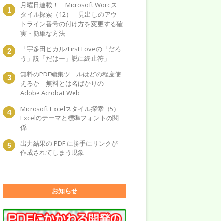
月曜日連載！ Microsoft Wordス
タイル探索（12）―見出しのアウ
トライン番号の付け方を変更する確
実・簡単な方法
「宇多田ヒカル/First Loveの「だろ
う」説「だはー」説に終止符」
無料のPDF編集ツールはどの程度使
えるか―無料とは名ばかりの
Adobe Acrobat Web
Microsoft Excelスタイル探索（5）
Excelのテーマと標準フォントの関
係
出力結果の PDF に勝手にリンクが
作成されてしまう現象
お知らせ