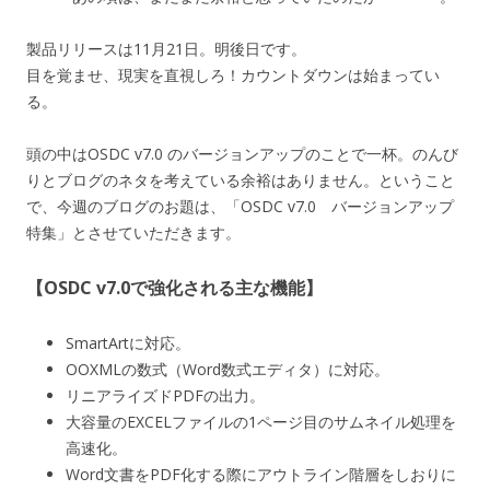
製品リリースは11月21日。明後日です。
目を覚ませ、現実を直視しろ！カウントダウンは始まってい
る。
頭の中はOSDC v7.0 のバージョンアップのことで一杯。のんび
りとブログのネタを考えている余裕はありません。ということ
で、今週のブログのお題は、「OSDC v7.0 バージョンアップ
特集」とさせていただきます。
【OSDC v7.0で強化される主な機能】
SmartArtに対応。
OOXMLの数式（Word数式エディタ）に対応。
リニアライズドPDFの出力。
大容量のEXCELファイルの1ページ目のサムネイル処理を
高速化。
Word文書をPDF化する際にアウトライン階層をしおりに