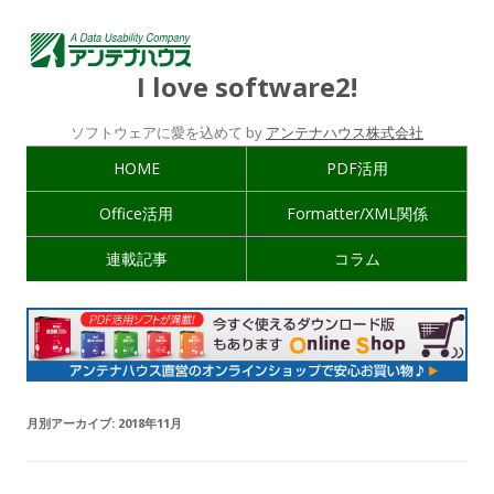
I love software2!
ソフトウェアに愛を込めて by
アンテナハウス株式会社
HOME
PDF活用
Office活用
Formatter/XML関係
連載記事
コラム
月別アーカイブ:
2018年11月