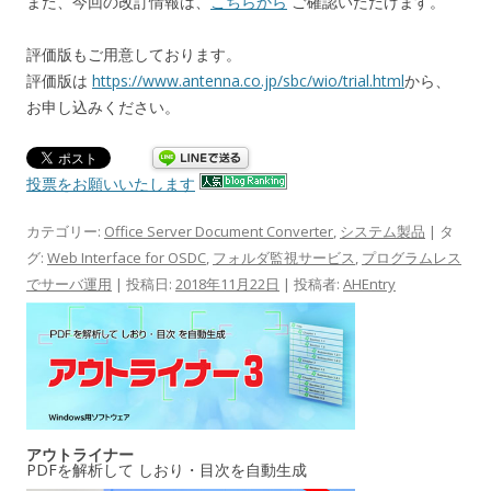
また、今回の改訂情報は、
こちらから
ご確認いただけます。
評価版もご用意しております。
評価版は
https://www.antenna.co.jp/sbc/wio/trial.html
から、
お申し込みください。
投票をお願いいたします
カテゴリー:
Office Server Document Converter
,
システム製品
| タ
グ:
Web Interface for OSDC
,
フォルダ監視サービス
,
プログラムレス
でサーバ運用
| 投稿日:
2018年11月22日
|
投稿者:
AHEntry
アウトライナー
PDFを解析して しおり・目次を自動生成