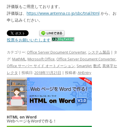
評価版もご用意しております。
評価版は、
https://www.antenna.co.jp/sbc/trial.html
から、お
申し込みください。
投票をお願いいたします
カテゴリー:
Office Server Document Converter
,
システム製品
| タ
グ:
MathML
,
Microsoft Office
,
Office Server Document Converter
,
Office サーバー サイド オートメーション
,
SmartArt
,
数式
,
異体字セ
レクタ
| 投稿日:
2018年11月21日
|
投稿者:
AHEntry
HTML on Word
WebページをWordで作る！