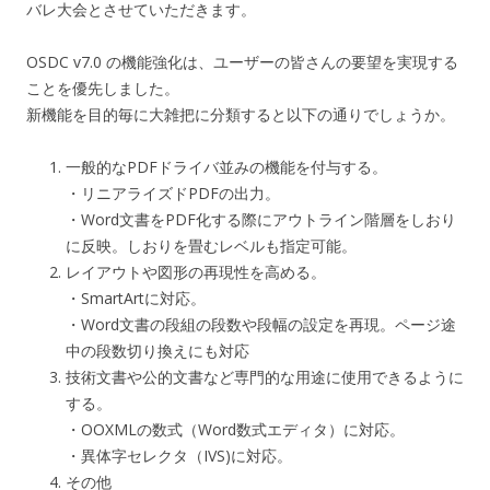
バレ大会とさせていただきます。
OSDC v7.0 の機能強化は、ユーザーの皆さんの要望を実現する
ことを優先しました。
新機能を目的毎に大雑把に分類すると以下の通りでしょうか。
一般的なPDFドライバ並みの機能を付与する。
・リニアライズドPDFの出力。
・Word文書をPDF化する際にアウトライン階層をしおり
に反映。しおりを畳むレベルも指定可能。
レイアウトや図形の再現性を高める。
・SmartArtに対応。
・Word文書の段組の段数や段幅の設定を再現。ページ途
中の段数切り換えにも対応
技術文書や公的文書など専門的な用途に使用できるように
する。
・OOXMLの数式（Word数式エディタ）に対応。
・異体字セレクタ（IVS)に対応。
その他