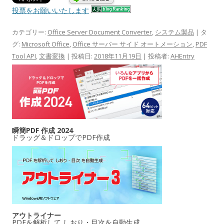
投票をお願いいたします
カテゴリー:
Office Server Document Converter
,
システム製品
| タ
グ:
Microsoft Office
,
Office サーバー サイド オートメーション
,
PDF
Tool API
,
文書変換
| 投稿日:
2018年11月19日
|
投稿者:
AHEntry
瞬簡PDF 作成 2024
ドラッグ＆ドロップでPDF作成
アウトライナー
PDFを解析して しおり・目次を自動生成