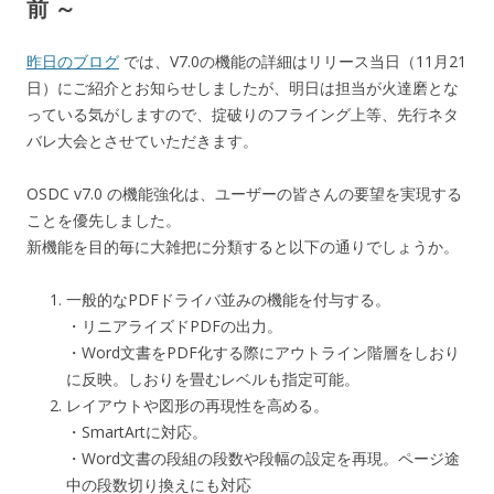
前 ～
昨日のブログ
では、V7.0の機能の詳細はリリース当日（11月21
日）にご紹介とお知らせしましたが、明日は担当が火達磨とな
っている気がしますので、掟破りのフライング上等、先行ネタ
バレ大会とさせていただきます。
OSDC v7.0 の機能強化は、ユーザーの皆さんの要望を実現する
ことを優先しました。
新機能を目的毎に大雑把に分類すると以下の通りでしょうか。
一般的なPDFドライバ並みの機能を付与する。
・リニアライズドPDFの出力。
・Word文書をPDF化する際にアウトライン階層をしおり
に反映。しおりを畳むレベルも指定可能。
レイアウトや図形の再現性を高める。
・SmartArtに対応。
・Word文書の段組の段数や段幅の設定を再現。ページ途
中の段数切り換えにも対応