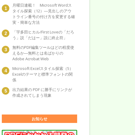
月曜日連載！ Microsoft Wordス
タイル探索（12）―見出しのアウ
トライン番号の付け方を変更する確
実・簡単な方法
「宇多田ヒカル/First Loveの「だろ
う」説「だはー」説に終止符」
無料のPDF編集ツールはどの程度使
えるか―無料とは名ばかりの
Adobe Acrobat Web
Microsoft Excelスタイル探索（5）
Excelのテーマと標準フォントの関
係
出力結果の PDF に勝手にリンクが
作成されてしまう現象
お知らせ