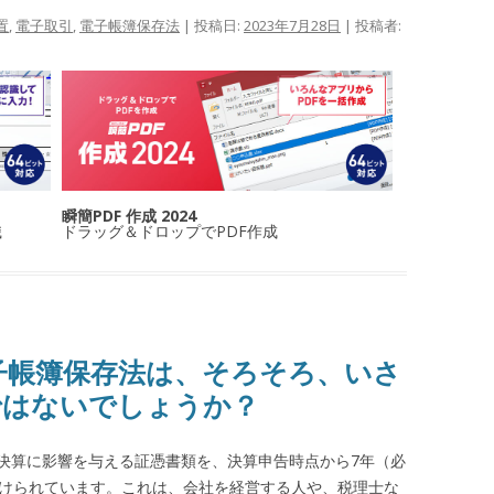
置
,
電子取引
,
電子帳簿保存法
| 投稿日:
2023年7月28日
|
投稿者:
瞬簡PDF 作成 2024
識
ドラッグ＆ドロップでPDF作成
子帳簿保存法は、そろそろ、いさ
ではないでしょうか？
決算に影響を与える証憑書類を、決算申告時点から7年（必
付けられています。これは、会社を経営する人や、税理士な