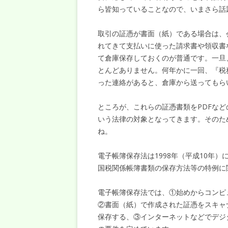
ら皆知っていることなので、いまさら話
取引の証憑が書面（紙）である場合は、
れてきて支払いに使った請求書や領収書
て倉庫保存しておくのが普通です。一旦
とんどありません。何年かに一回、『税
った連絡があると、倉庫から送ってもら
ところが、これらの証憑書類をPDFな
いう法律の対象となってきます。そのた
ね。
電子帳簿保存法は1998年（平成10年
国税関係帳簿書類の保存方法等の特例に
電子帳簿保存法では、①始めからコンピ
②書面（紙）で作成された証憑をスキャ
保存する、③インターネットなどでデジ