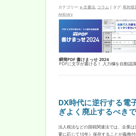
カテゴリー:
e-文書法
,
コラム
| タグ:
宥恕措
AHEntry
瞬簡PDF 書けまっせ 2024
PDFに文字が書ける！ 入力欄を自動認
DX時代に逆行する電
ぎよく廃止するべき
法人税法などの国税関連法では、企業は
要に応じて10年）保存することが義務