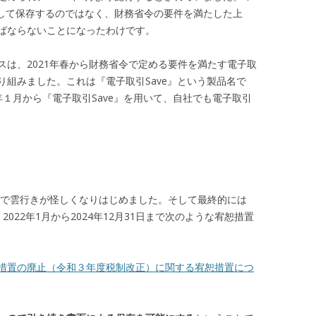
トして保存するのではなく、財務省令の要件を満たした上
ばならないことになったわけです。
スは、2021年春から財務省令で定める要件を満たす電子取
組みました。これは『電子取引Save』という製品名で
2年１月から『電子取引Save』を用いて、自社でも電子取引
定で雲行きが怪しくなりはじめました。そして最終的には
2022年1月から2024年12月31日まで次のような宥恕措置
措置の廃止（令和３年度税制改正）に関する宥恕措置につ