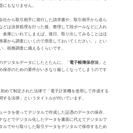
題にもなりません。
会社から取引相手に発行した請求書や、取引相手から送ら
などは決算処理を行った後、整理して段ボールなどに入れ
、倉庫にいれてしまえば、後日、取り出してみることはほ
務署から調査にいくので用意しておいてください。』とい
い、税務調査に備えるくらいです。
どのデジタルデータにしたとたんに、「
電子帳簿保存法
」と
め保存のための要件がいきなり厳しくなってしまうのです
）に初めて制定された法律で「電子計算機を使用して作成する
関する法律」というタイトルが付いています。
ュータを使ってデジタルで作成した証憑のデータの保存、
ナなどでデジタル化したデータを書面に代えてデジタルで
タルでやり取りした取引データをデジタルで保存するため