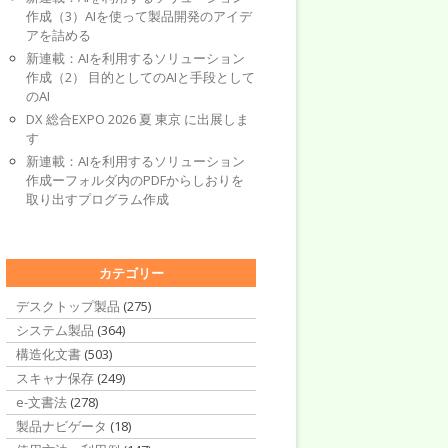
作成（3）AIを使って製品開発のアイデ
アを詰める
新連載：AIを利用するソリューション
作成（2） 目的としてのAIと手段として
のAI
DX 総合EXPO 2026 夏 東京 に出展しま
す
新連載：AIを利用するソリューション
作成ーフォルダ内のPDFからしおりを
取り出すプログラム作成
カテゴリー
デスクトップ製品
(275)
システム製品
(364)
構造化文書
(503)
スキャナ保存
(249)
e-文書法
(278)
製品ナビゲータ
(18)