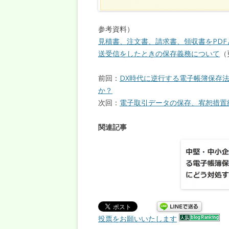
参考資料）
見積書、注文書、請求書、領収書をPDF
送受信をしたときの保存義務について
（更
前回：
DX時代に逆行する電子帳簿保存
か？
次回：
電子取引データの保存、宥恕措置終
関連記事
投票をお願いいたします