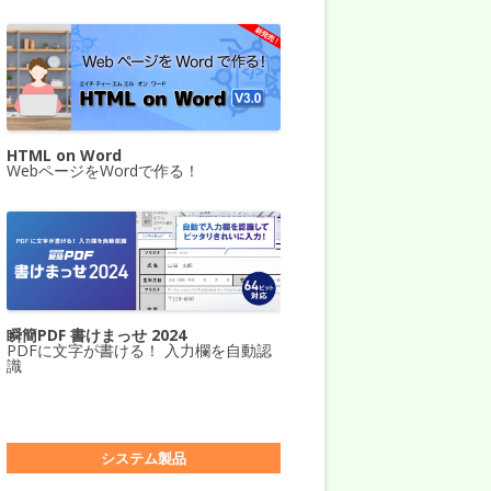
HTML on Word
WebページをWordで作る！
瞬簡PDF 書けまっせ 2024
PDFに文字が書ける！ 入力欄を自動認
識
システム製品