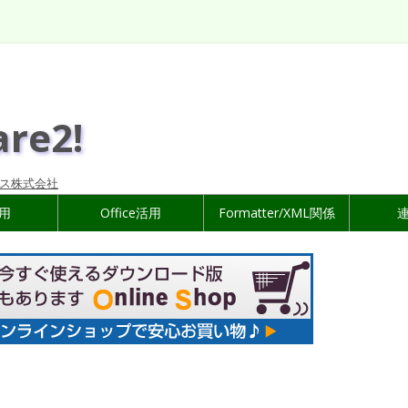
are2!
ス株式会社
活用
Office活用
Formatter/XML関係