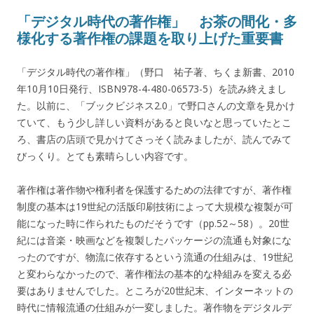
「デジタル時代の著作権」 お茶の間化・多
様化する著作権の課題を取り上げた重要書
「デジタル時代の著作権」（野口 祐子著、ちくま新書、2010
年10月10日発行、ISBN978-4-480-06573-5）を読み終えまし
た。以前に、「ブックビジネス2.0」で野口さんの文章を見かけ
ていて、もう少し詳しい資料があると良いなと思っていたとこ
ろ、書店の店頭で見かけてさっそく読みましたが、読んでみて
びっくり。とても素晴らしい内容です。
著作権は著作物や権利者を保護するための法律ですが、著作権
制度の基本は19世紀の活版印刷技術によって大規模な複製が可
能になった時に作られたものだそうです（pp.52～58）。20世
紀には音楽・映画などを複製したパッケージの流通も対象にな
ったのですが、物流に依存するという流通の仕組みは、19世紀
と変わらなかったので、著作権法の基本的な枠組みを変える必
要はありませんでした。ところが20世紀末、インターネットの
時代に情報流通の仕組みが一変しました。著作物をデジタルデ