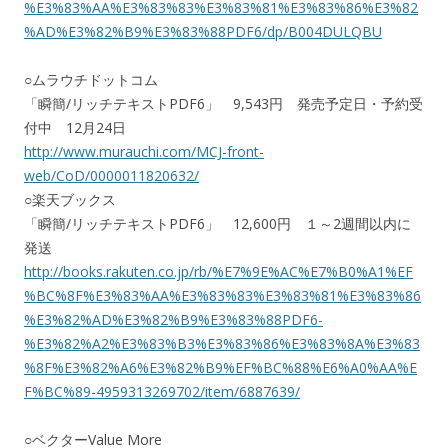
%E3%83%AA%E3%83%83%E3%83%81%E3%83%86%E3%82
%AD%E3%82%B9%E3%83%88PDF6/dp/B004DULQBU
○ムラウチドットコム
「瞬簡/リッチテキストPDF6」 9,543円 発売予定日・予約受
付中 12月24日
http://www.murauchi.com/MCJ-front-
web/CoD/0000011820632/
○楽天ブックス
「瞬簡/リッチテキストPDF6」 12,600円 １～2週間以内に
発送
http://books.rakuten.co.jp/rb/%E7%9E%AC%E7%B0%A1%EF
%BC%8F%E3%83%AA%E3%83%83%E3%83%81%E3%83%86
%E3%82%AD%E3%82%B9%E3%83%88PDF6-
%E3%82%A2%E3%83%B3%E3%83%86%E3%83%8A%E3%83
%8F%E3%82%A6%E3%82%B9%EF%BC%88%E6%A0%AA%E
F%BC%89-4959313269702/item/6887639/
○ベクターValue More