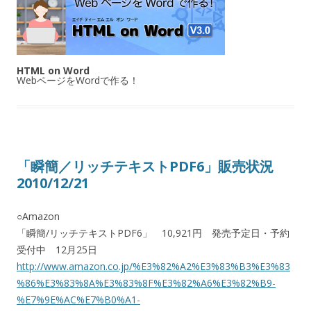
HTML on Word
WebページをWordで作る！
「瞬簡／リッチテキストPDF6」販売状況
2010/12/21
○Amazon
「瞬簡/リッチテキストPDF6」 10,921円 発売予定日・予約
受付中 12月25日
http://www.amazon.co.jp/%E3%82%A2%E3%83%B3%E3%83
%86%E3%83%8A%E3%83%8F%E3%82%A6%E3%82%B9-
%E7%9E%AC%E7%B0%A1-