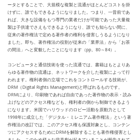
ータとすることで、大規模な複製と流通がほとんどコストを掛
けずに、誰でもできるようになりました。つまり、一昔前であ
れば、大きな設備をもつ専門の業者だけが可能であった大量複
製は子供達でさえもできるようになり、誰でも知らない間に、
従来の著作権法で定める著作者の権利を侵害しうるようになり
ました。即ち、著作権法の役割が従来の「業界法」から「お茶
の間法」へと変貌したことになります（pp。80～84）。
コンピュータと通信技術を使った流通では、書籍はもとよりあ
らゆる著作物の流通は、ネットワークを介した複製によって行
われます。権利者側の立場でこれをコントロールする技術が、
DRM（Digital Rights Management)と呼ばれるものです。
DRMにより、印刷物であれば自由であった著作物の表示・読み
上げなどのアクセス権なども、権利者の側から制御できるよう
になります。米国でハリウッドのロビー活動を原動力として
1998年に成立した「デジタル・ミレニアム著作権法」という著
作権法の改訂では、このアクセス権も保護対象とし、コンテン
ツにアクセスするためにDRMを解除することも著作権侵害とし
ました。このため様々な悲喜劇が起きていることが報告されて