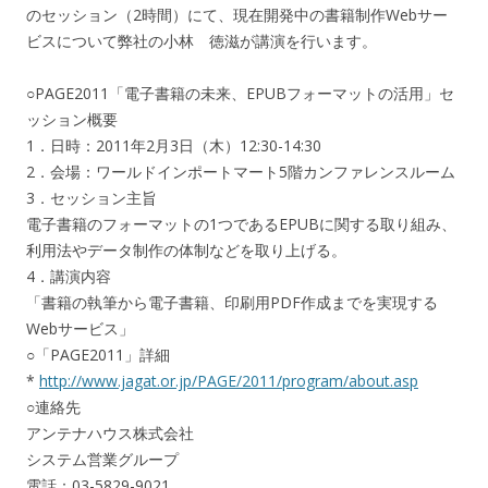
のセッション（2時間）にて、現在開発中の書籍制作Webサー
ビスについて弊社の小林 徳滋が講演を行います。
○PAGE2011「電子書籍の未来、EPUBフォーマットの活用」セ
ッション概要
1．日時：2011年2月3日（木）12:30-14:30
2．会場：ワールドインポートマート5階カンファレンスルーム
3．セッション主旨
電子書籍のフォーマットの1つであるEPUBに関する取り組み、
利用法やデータ制作の体制などを取り上げる。
4．講演内容
「書籍の執筆から電子書籍、印刷用PDF作成までを実現する
Webサービス」
○「PAGE2011」詳細
*
http://www.jagat.or.jp/PAGE/2011/program/about.asp
○連絡先
アンテナハウス株式会社
システム営業グループ
電話：03-5829-9021