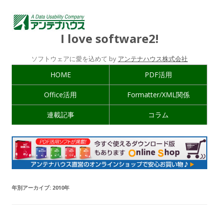
I love software2!
ソフトウェアに愛を込めて by
アンテナハウス株式会社
HOME
PDF活用
Office活用
Formatter/XML関係
連載記事
コラム
年別アーカイブ:
2010年