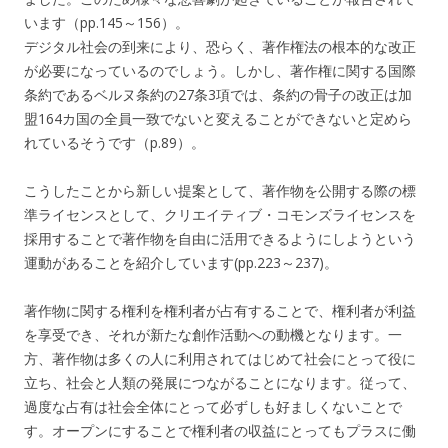
います（pp.145～156）。
デジタル社会の到来により、恐らく、著作権法の根本的な改正
が必要になっているのでしょう。しかし、著作権に関する国際
条約であるベルヌ条約の27条3項では、条約の骨子の改正は加
盟164カ国の全員一致でないと変えることができないと定めら
れているそうです（p.89）。
こうしたことから新しい提案として、著作物を公開する際の標
準ライセンスとして、クリエイティブ・コモンズライセンスを
採用することで著作物を自由に活用できるようにしようという
運動があることを紹介しています(pp.223～237)。
著作物に関する権利を権利者が占有することで、権利者が利益
を享受でき、それが新たな創作活動への動機となります。一
方、著作物は多くの人に利用されてはじめて社会にとって役に
立ち、社会と人類の発展につながることになります。従って、
過度な占有は社会全体にとって必ずしも好ましくないことで
す。オープンにすることで権利者の収益にとってもプラスに働