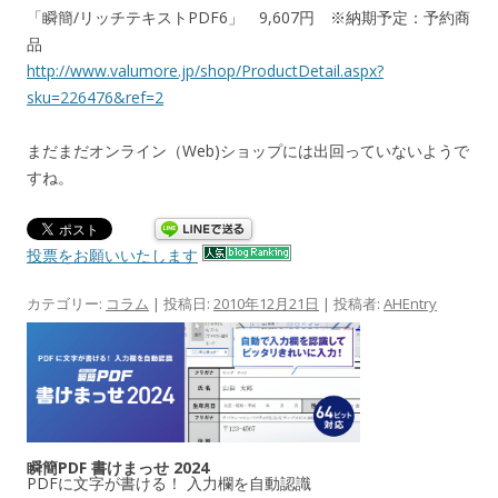
「瞬簡/リッチテキストPDF6」 9,607円 ※納期予定：予約商
品
http://www.valumore.jp/shop/ProductDetail.aspx?
sku=226476&ref=2
まだまだオンライン（Web)ショップには出回っていないようで
すね。
投票をお願いいたします
カテゴリー:
コラム
| 投稿日:
2010年12月21日
|
投稿者:
AHEntry
瞬簡PDF 書けまっせ 2024
PDFに文字が書ける！ 入力欄を自動認識