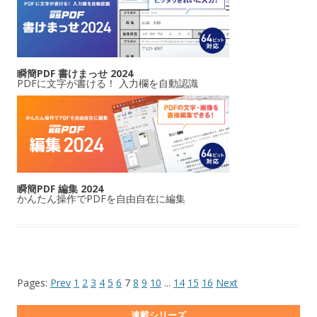
瞬簡PDF 書けまっせ 2024
PDFに文字が書ける！ 入力欄を自動認識
瞬簡PDF 編集 2024
かんたん操作でPDFを自由自在に編集
Pages:
Prev
1
2
3
4
5
6
7
8
9
10
...
14
15
16
Next
連載シリーズ