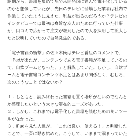
納期から、書籍を集めて船で未開発国に運んで電子化している
のかと想像していたが、先日のテレビに登場した業者は社内で
作業していたように見えた。利益が出るのだろうか？テレビの
インタビューでは最初は身近な友人のために行っていた仕事
が、口コミで広がって注文が殺到したので人を採用して拡大し
たと説明していたので自然発生的である。
「電子書籍の衝撃」の佐々木氏はテレビ番組のコメントで、
「iPadが出たが、コンテンツである電子書籍が不足しているの
で、自炊ブームとなった。」と解説していた。しかし、自炊ブ
ームと電子書籍コンテンツ不足とはあまり関係なく、むしろ、
次のようなことではないか？
１．もともと、読み終わった書籍を置く場所がないのでなんと
か整理したいという大きな潜在的ニーズがあった。
２．しかし、これまでは電子化した書籍を読むための良いツー
ルがなかった。
３．iPadを見た人達が、「これは良い、使える！」と判断した
ことで、一斉に動き始めた。こうして、いままで溜まっていた