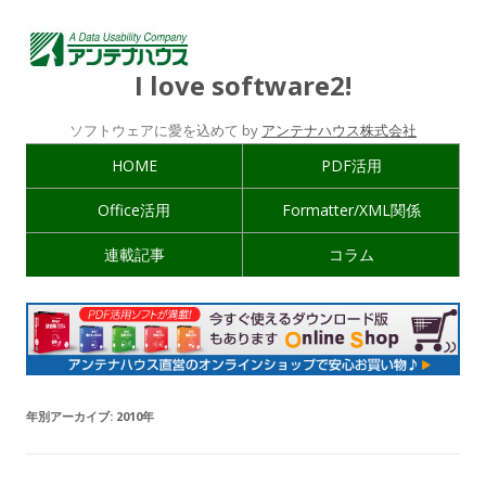
I love software2!
ソフトウェアに愛を込めて by
アンテナハウス株式会社
HOME
PDF活用
Office活用
Formatter/XML関係
連載記事
コラム
年別アーカイブ:
2010年