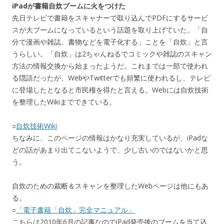
iPadが書籍自炊ブームに火をつけた
先日テレビで書籍をスキャナーで取り込んでPDFにするサービ
スが大ブームになっているという話題を取り上げていた。「自
分で漫画や雑誌、書物などを電子化する」ことを「自炊」と言
うらしい。「自炊」は2ちゃんねるでコミックや雑誌のスキャン
方法の情報交換から始まったようだ。これまでは一部で使われ
る隠語だったが、WebやTwitterでも頻繁に使われるし、テレビ
に登場したとなると市民権を得たと言える。Webには自炊技術
を整理したWikiまでできている。
○
自炊技術Wiki
ちなみに、このページの情報はかなり充実しているが、iPadな
どの話があまり出てこないようで、少し古いのではないかと思
う。
自炊のための裁断＆スキャンを整理したWebページは他にもあ
る。
○
「電子書籍「自炊」完全マニュアル」
こちらは2010年6月の記事なのでiPad発売後のブームを当て込