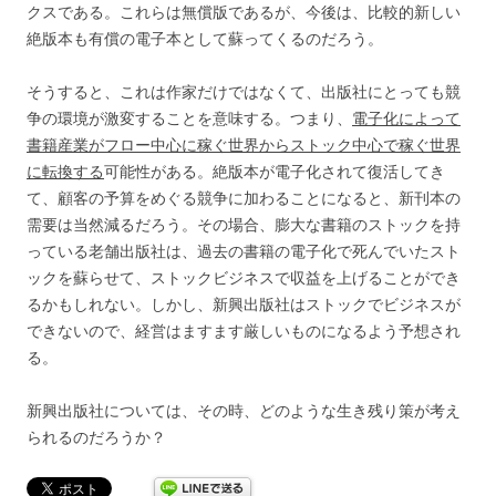
クスである。これらは無償版であるが、今後は、比較的新しい
絶版本も有償の電子本として蘇ってくるのだろう。
そうすると、これは作家だけではなくて、出版社にとっても競
争の環境が激変することを意味する。つまり、
電子化によって
書籍産業がフロー中心に稼ぐ世界からストック中心で稼ぐ世界
に転換する
可能性がある。絶版本が電子化されて復活してき
て、顧客の予算をめぐる競争に加わることになると、新刊本の
需要は当然減るだろう。その場合、膨大な書籍のストックを持
っている老舗出版社は、過去の書籍の電子化で死んでいたスト
ックを蘇らせて、ストックビジネスで収益を上げることができ
るかもしれない。しかし、新興出版社はストックでビジネスが
できないので、経営はますます厳しいものになるよう予想され
る。
新興出版社については、その時、どのような生き残り策が考え
られるのだろうか？