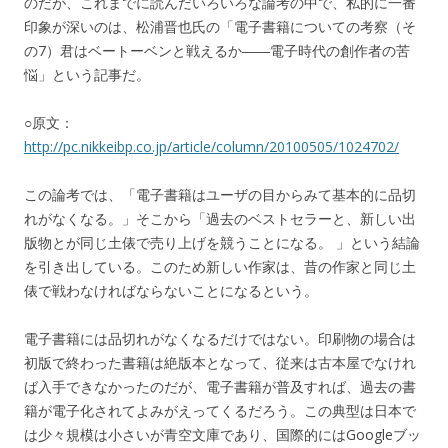
のだが、これまでに読んだいろいろな論考の中で、私的に一番
印象が深いのは、松浦晋也氏の「電子書籍についての考察（そ
の7）君はベートーベンと戦えるか――電子時代の創作者の苦
悩」という記事だ。
○原文：
http://pc.nikkeibp.co.jp/article/column/20100505/1024702/
この論考では、「電子書籍はユーザの目からみて基本的に品切
れがなくなる。」そこから「過去のベストセラーと、新しい出
版物とが同じ土俵で売り上げを競うことになる。 」という結論
を引き出している。このため新しい作家は、昔の作家と同じ土
俵で戦わなければならないことになるという。
電子書籍には品切れがなくなるだけではない。印刷物の場合は
初版で終わった書籍は絶版本となって、従来は古本屋でなけれ
ば入手できなかったのだが、電子書籍が普及すれば、過去の書
籍が電子化されてよみがえってくるだろう。この典型は日本で
は少々規模は小さいが青空文庫であり、国際的にはGoogleブッ