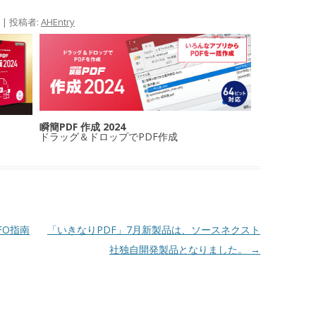
|
投稿者:
AHEntry
瞬簡PDF 作成 2024
ドラッグ＆ドロップでPDF作成
-FO指南
「いきなりPDF」7月新製品は、ソースネクスト
社独自開発製品となりました。
→