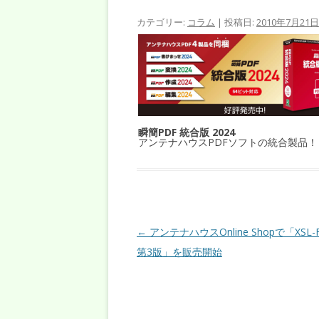
カテゴリー:
コラム
| 投稿日:
2010年7月21日
瞬簡PDF 統合版 2024
アンテナハウスPDFソフトの統合製品！
投稿ナビゲーション
←
アンテナハウスOnline Shopで「XSL
第3版」を販売開始