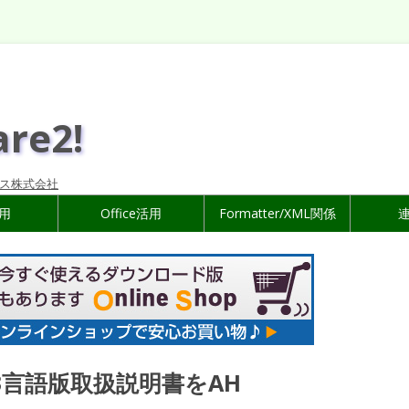
are2!
ス株式会社
活用
Office活用
Formatter/XML関係
3言語版取扱説明書をAH