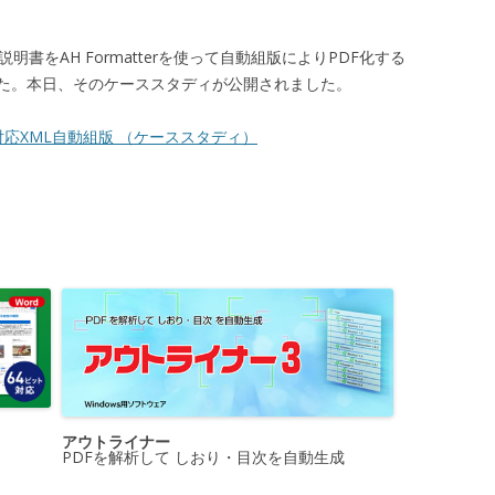
書をAH Formatterを使って自動組版によりPDF化する
た。本日、そのケーススタディが公開されました。
応XML自動組版 （ケーススタディ）
アウトライナー
PDFを解析して しおり・目次を自動生成