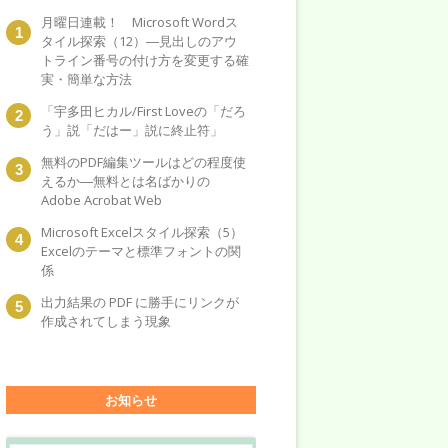
月曜日連載！ Microsoft Wordス
タイル探索（12）―見出しのアウ
トライン番号の付け方を変更する確
実・簡単な方法
「宇多田ヒカル/First Loveの「だろ
う」説「だはー」説に終止符」
無料のPDF編集ツールはどの程度使
えるか―無料とは名ばかりの
Adobe Acrobat Web
Microsoft Excelスタイル探索（5）
Excelのテーマと標準フォントの関
係
出力結果の PDF に勝手にリンクが
作成されてしまう現象
お知らせ