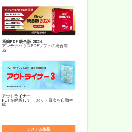
瞬簡PDF 統合版 2024
アンテナハウスPDFソフトの統合製
品！
アウトライナー
PDFを解析して しおり・目次を自動生
成
システム製品