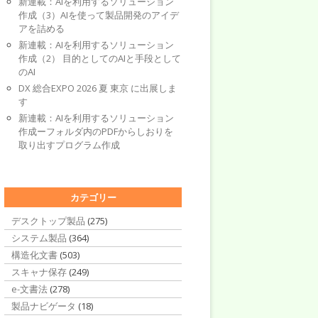
新連載：AIを利用するソリューション
作成（3）AIを使って製品開発のアイデ
アを詰める
新連載：AIを利用するソリューション
作成（2） 目的としてのAIと手段として
のAI
DX 総合EXPO 2026 夏 東京 に出展しま
す
新連載：AIを利用するソリューション
作成ーフォルダ内のPDFからしおりを
取り出すプログラム作成
カテゴリー
デスクトップ製品
(275)
システム製品
(364)
構造化文書
(503)
スキャナ保存
(249)
e-文書法
(278)
製品ナビゲータ
(18)