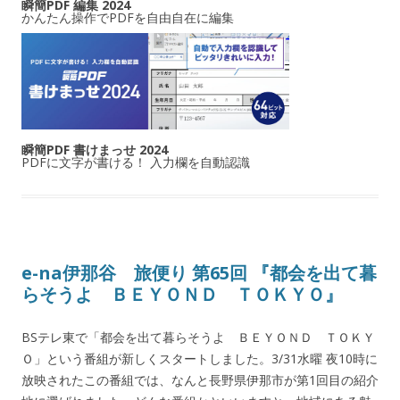
瞬簡PDF 編集 2024
かんたん操作でPDFを自由自在に編集
瞬簡PDF 書けまっせ 2024
PDFに文字が書ける！ 入力欄を自動認識
e-na伊那谷 旅便り 第65回 『都会を出て暮
らそうよ ＢＥＹＯＮＤ ＴＯＫＹＯ』
BSテレ東で「都会を出て暮らそうよ ＢＥＹＯＮＤ ＴＯＫＹ
Ｏ」という番組が新しくスタートしました。
3/31水曜 夜10時
に
放映されたこの番組では、なんと長野県伊那市が第1回目の紹介