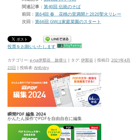
関連記事：
第40回 伝統のそば
前回：
第64回 春 花桃の里満開と2020聖火リレー
次回：
第66回 GWは家庭菜園のスタート
投票をお願いいたします
カテゴリー:
e-na伊那谷 旅便り
| タグ:
伊那谷
| 投稿日:
2021年4月
23日
|
投稿者:
AHEntry
瞬簡PDF 編集 2024
かんたん操作でPDFを自由自在に編集