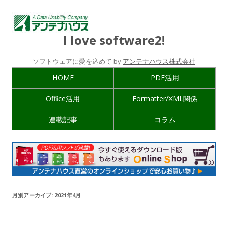
I love software2!
ソフトウェアに愛を込めて by
アンテナハウス株式会社
HOME
PDF活用
Office活用
Formatter/XML関係
連載記事
コラム
月別アーカイブ:
2021年4月