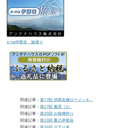
e-na伊那谷 旅便り
関連記事：
第17回 伊那名物ローメンを…
関連記事：
第27回 風景（2）
関連記事：
第30回 お味噌作り
関連記事：
第33回 夏の伊那谷
関連記事：
第36回 川下り米