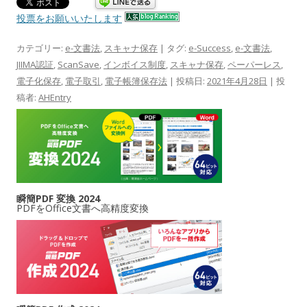
投票をお願いいたします
カテゴリー:
e-文書法
,
スキャナ保存
| タグ:
e-Success
,
e-文書法
,
JIIMA認証
,
ScanSave
,
インボイス制度
,
スキャナ保存
,
ペーパーレス
,
電子化保存
,
電子取引
,
電子帳簿保存法
| 投稿日:
2021年4月28日
|
投
稿者:
AHEntry
瞬簡PDF 変換 2024
PDFをOffice文書へ高精度変換