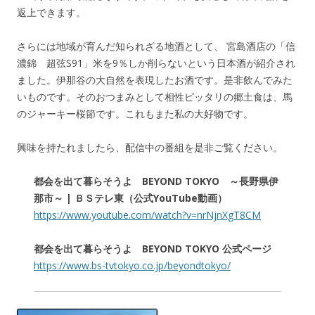
返上できます。
さらには地域が育んだ知られざる地酒として、 宮島酒店の「信
濃錦 超弦S91」米を9％しか削らないという日本酒が紹介され
ました。伊那谷の大自然を表現したお酒です。是非飲んでみた
いものです。そのおつまみとして相性ピッタリの郷土食は、馬
のジャーキー桜節です。これもまた私の大好物です。
興味を持たれましたら、配信中の番組を是非ご覧ください。
都会を出て暮らそうよ BEYOND TOKYO ～長野県伊
那市～ | ＢＳテレ東（公式YouTube動画）
https://www.youtube.com/watch?v=nrNjnXgT8CM
都会を出て暮らそうよ BEYOND TOKYO 公式ページ
https://www.bs-tvtokyo.co.jp/beyondtokyo/