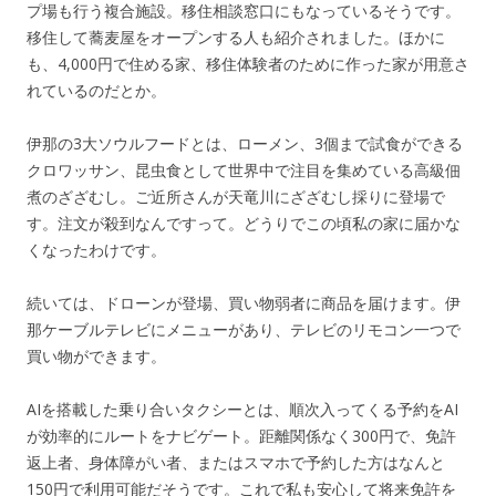
プ場も行う複合施設。移住相談窓口にもなっているそうです。
移住して蕎麦屋をオープンする人も紹介されました。ほかに
も、4,000円で住める家、移住体験者のために作った家が用意さ
れているのだとか。
伊那の3大ソウルフードとは、ローメン、3個まで試食ができる
クロワッサン、昆虫食として世界中で注目を集めている高級佃
煮のざざむし。ご近所さんが天竜川にざざむし採りに登場で
す。注文が殺到なんですって。どうりでこの頃私の家に届かな
くなったわけです。
続いては、ドローンが登場、買い物弱者に商品を届けます。伊
那ケーブルテレビにメニューがあり、テレビのリモコン一つで
買い物ができます。
AIを搭載した乗り合いタクシーとは、順次入ってくる予約をAI
が効率的にルートをナビゲート。距離関係なく300円で、免許
返上者、身体障がい者、またはスマホで予約した方はなんと
150円で利用可能だそうです。これで私も安心して将来免許を