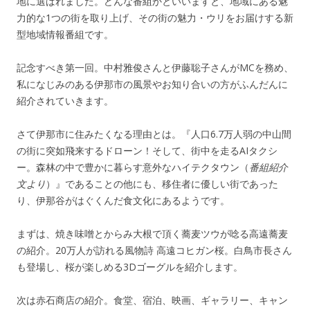
地に選ばれました。どんな番組かといいますと、地域にある魅
力的な1つの街を取り上げ、その街の魅力・ウリをお届けする新
型地域情報番組です。
記念すべき第一回。中村雅俊さんと伊藤聡子さんがMCを務め、
私になじみのある伊那市の風景やお知り合いの方がふんだんに
紹介されていきます。
さて伊那市に住みたくなる理由とは。『
人口6.7万人弱の中山間
の街に突如飛来するドローン！そして、街中を走るAIタクシ
ー。森林の中で豊かに暮らす意外なハイテクタウン
（
番組紹介
文より
）』であることの他にも、移住者に優しい街であった
り、伊那谷がはぐくんだ食文化にあるようです。
まずは、焼き味噌とからみ大根で頂く蕎麦ツウが唸る高遠蕎麦
の紹介。20万人が訪れる風物詩 高遠コヒガン桜。白鳥市長さん
も登場し、桜が楽しめる3Dゴーグルを紹介します。
次は赤石商店の紹介。食堂、宿泊、映画、ギャラリー、キャン