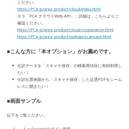
ください。
https://PCA.jp/area_product/cloud/index.html
※３「PCA クラウドWeb-API」：詳細は、こちらよりご
確認ください。
https://PCA.jp/area_product/cloud/cooperation.html
https://PCA.jp/area_product/webapi/scansave.html
■こんな方に「本オプション」がお薦めです。
仕訳データを「スキャナ保存」の検索用項目に有効利用し
たい！
仕訳伝票画面から「スキャナ保存」した証憑PDFをシーム
レスに開きたい！
■画面サンプル
以下をご覧ください。
e-Successログイン画面