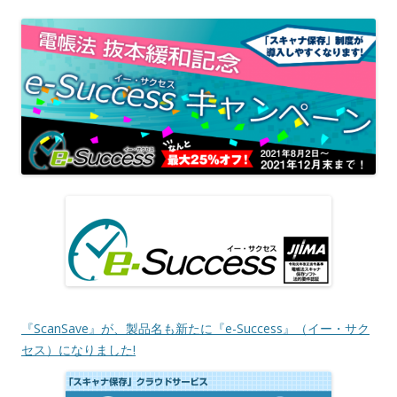
『ScanSave』が、製品名も新たに『e-Success』（イー・サク
セス）になりました!