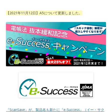
【2021年11月12日】A5について更新しました。
『ScanSave』が、製品名も新たに『e-Success』（イー・サク