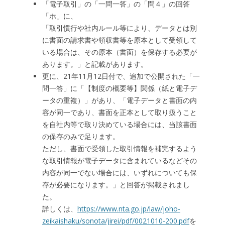
「電子取引」の「一問一答」の「問４」の回答
「ホ」に、
「取引慣行や社内ルール等により、データとは別
に書面の請求書や領収書等を原本として受領して
いる場合は、その原本（書面）を保存する必要が
あります。」と記載があります。
更に、21年11月12日付で、追加で公開された「一
問一答」に「【制度の概要等】関係（紙と電子デ
ータの重複）」があり、「電子データと書面の内
容が同一であり、書面を正本として取り扱うこと
を自社内等で取り決めている場合には、当該書面
の保存のみで足ります。
ただし、書面で受領した取引情報を補完するよう
な取引情報が電子データに含まれているなどその
内容が同一でない場合には、いずれについても保
存が必要になります。」と回答が掲載されまし
た。
詳しくは、
https://www.nta.go.jp/law/joho-
zeikaishaku/sonota/jirei/pdf/0021010-200.pdf
を