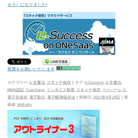
セス）になりました!
投票をお願いいたします
カテゴリー:
e-文書法
,
スキャナ保存
| タグ:
e-Success
,
e-文書法
,
JIIMA認証
,
ScanSave
,
インボイス制度
,
スキャナ保存
,
ペーパーレス
,
電子化保存
,
電子取引
,
電子帳簿保存法
| 投稿日:
2021年9月29日
|
投
稿者:
AHEntry