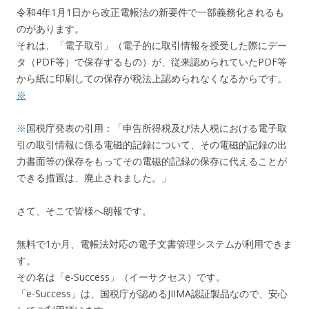
令和4年1月1日から改正電帳法の新要件で一部義務化されるも
のがあります。
それは、「電子取引」（電子的に取引情報を授受した際にデー
タ（PDF等）で保存するもの）が、従来認められていたPDF等
から紙に印刷しての保存が税法上認められなくなるからです。
※
※
国税庁発表の引用：「
申告所得税及び法人税における電子取
引の取引情報に係る電磁的記録について、その電磁的記録の出
力書面等の保存をもってその電磁的記録の保存に代えることが
できる措置は、廃止されました。
」
さて、そこで皆様へ朗報です。
無料で1か月、電帳法対応の電子文書管理システムが利用できま
す。
その名は「e-Success」（イーサクセス）です。
「e-Success」は、国税庁が認めるJIIMA認証製品なので、安心