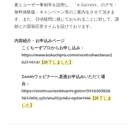
要とユーザー事例等を説明し、「e-Success」のデモ・
無料体験版・キャンペーン等のご案内をさせて頂きま
す。また、日頃疑問に感じておられることに対して、講
師との質疑応答タイムを設けております。
内容紹介・お申込みページ
こくちーずプロからお申し込み：
https://www.kokuchpro.com/event/ahwebinar2
0211013/
【終了しました】
Zoomウェビナーへ直接お申込みいただく場
合：
https://zoom.us/webinar/register/3916309836
961/WN_sj9eVnaRSJeMU-opXxrYHA
【終了しま
した】