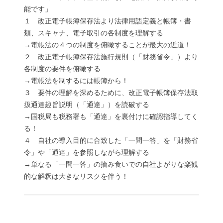
能です」
１ 改正電子帳簿保存法より法律用語定義と帳簿・書
類、スキャナ、電子取引の各制度を理解する
→電帳法の４つの制度を俯瞰することが最大の近道！
２ 改正電子帳簿保存法施行規則（「財務省令」）より
各制度の要件を俯瞰する
→電帳法を制するには帳簿から！
３ 要件の理解を深めるために、改正電子帳簿保存法取
扱通達趣旨説明（「通達」）を読破する
→国税局も税務署も「通達」を裏付けに確認指導してく
る！
４ 自社の導入目的に合致した「一問一答」を「財務省
令」や「通達」を参照しながら理解する
→単なる「一問一答」の摘み食いでの自社よがりな楽観
的な解釈は大きなリスクを伴う！