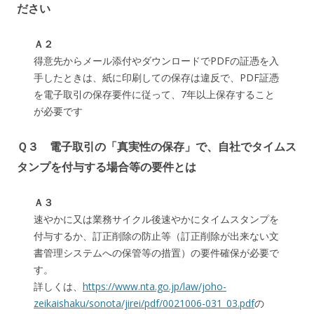
ださい
Ａ２
得意先からメール添付やダウンロードでPDFの証憑を入
手したときは、紙に印刷しての保存は違反で、PDF証憑
を電子取引の保存要件に従って、7年以上保存すること
が必要です
Ｑ３ 電子取引の「真実性の保存」で、自社でタイムス
タンプを付与する場合等の要件とは
Ａ３
速やかに又は業務サイクル後速やかにタイムスタンプを
付与するか、訂正削除の防止等（訂正削除が出来ない文
書管理システムへの保管等の措置）の要件確保が必要で
す。
詳しくは、
https://www.nta.go.jp/law/joho-
zeikaishaku/sonota/jirei/pdf/0021006-031_03.pdf
の