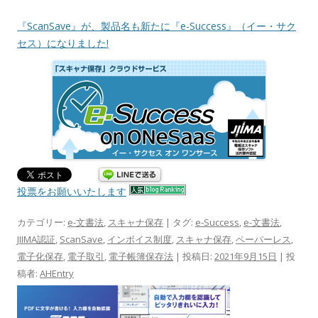
『ScanSave』が、製品名も新たに『e-Success』（イー・サク
セス）になりました!
投票をお願いいたします
カテゴリー:
e-文書法
,
スキャナ保存
| タグ:
e-Success
,
e-文書法
,
JIIMA認証
,
ScanSave
,
インボイス制度
,
スキャナ保存
,
ペーパーレス
,
電子化保存
,
電子取引
,
電子帳簿保存法
| 投稿日:
2021年9月15日
|
投
稿者:
AHEntry