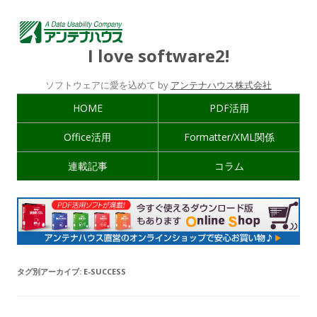
I love software2!
ソフトウェアに愛を込めて by
アンテナハウス株式会社
HOME
PDF活用
Office活用
Formatter/XML関係
連載記事
コラム
タグ別アーカイブ:
E-SUCCESS