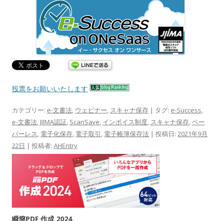
投票をお願いいたします
カテゴリー:
e-文書法
,
ウェビナー
,
スキャナ保存
| タグ:
e-Success
,
e-文書法
,
JIIMA認証
,
ScanSave
,
インボイス制度
,
スキャナ保存
,
ペー
パーレス
,
電子化保存
,
電子取引
,
電子帳簿保存法
| 投稿日:
2021年9月
22日
|
投稿者:
AHEntry
瞬簡PDF 作成 2024