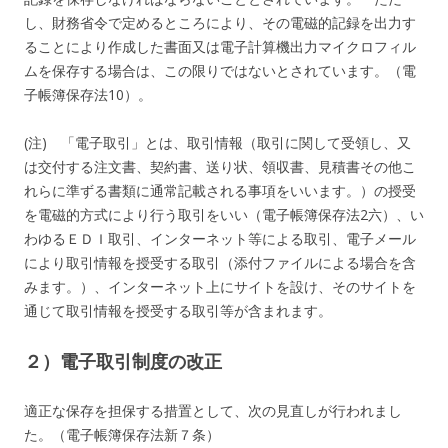
し、財務省令で定めるところにより、その電磁的記録を出力す
ることにより作成した書面又は電子計算機出力マイクロフィル
ムを保存する場合は、この限りではないとされています。（電
子帳簿保存法10）。
(注) 「電子取引」とは、取引情報（取引に関して受領し、又
は交付する注文書、契約書、送り状、領収書、見積書その他こ
れらに準ずる書類に通常記載される事項をいいます。）の授受
を電磁的方式により行う取引をいい（電子帳簿保存法2六）、い
わゆるＥＤＩ取引、インターネット等による取引、電子メール
により取引情報を授受する取引（添付ファイルによる場合を含
みます。）、インターネット上にサイトを設け、そのサイトを
通じて取引情報を授受する取引等が含まれます。
２）電子取引制度の改正
適正な保存を担保する措置として、次の見直しが行われまし
た。（電子帳簿保存法新７条）