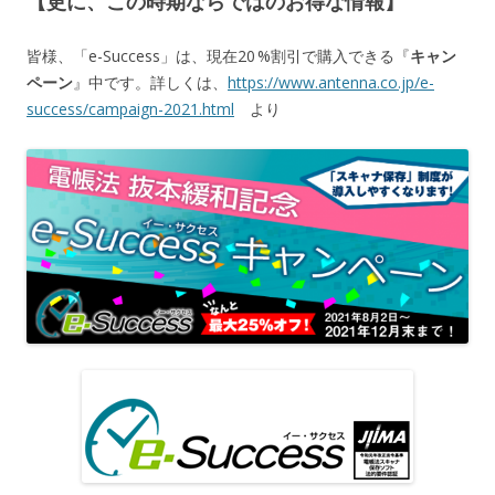
【更に、この時期ならではのお得な情報】
皆様、「e-Success」は、現在20 %割引で購入できる『
キャン
ペーン
』中です。詳しくは、
https://www.antenna.co.jp/e-
success/campaign-2021.html
より