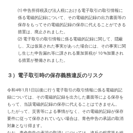
⑴ 申告所得税及び法人税における電子取引の取引情報に
係る電磁的記録について、その電磁的記録の出力書面等の
保存をもってその電磁的記録の保存に代えることができる
措置は、廃止されました。
⑵ 電子取引の取引情報に係る電磁的記録に関して、隠蔽
し、又は仮装された事実があった場合には、その事実に関
し生じた申告漏れ等に課される重加算税が 10 %加重され
る措置が整備されました。
３）電子取引時の保存義務違反のリスク
令和4年1月1日以後に行う電子取引の取引情報に係る電磁的記
録については、その電磁的記録を出力した書面等による保存を
もって、当該電磁的記録の保存に代えることはできません。
したがって、災害等による事情がなく、その電磁的記録が保存
要件に従って保存されていない場合は、青色申告の承認の取消
対象となり得ます。
なお、青色申告の承認の取消しについては、違反の程度等を総