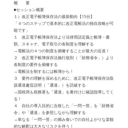
概 要
■セッション概要
１）改正電子帳簿保存法の最新動向【15分】
「４つのステップで基本的に改正電帳法の独自攻略が可
能です」
１ 改正電子帳簿保存法より法律用語定義と帳簿・書
類、スキャナ、電子取引の各制度を理解する
→電帳法の４つの制度を俯瞰することが最大の近道！
２ 改正電子帳簿保存法施行規則（「財務省令」）より
各制度の要件を俯瞰する
→電帳法を制するには帳簿から！
３ 要件の理解を深めるために、改正電子帳簿保存法取
扱通達趣旨説明（「通達」）を読破する
→国税局も税務署も「通達」を裏付けに確認指導してく
る！
４ 自社の導入目的に合致した「一問一答」を「財務省
令」や「通達」を参照しながら理解する
→単なる「一問一答」の摘み食いでの自社よがりな楽観
的な解釈は大きなリスクを伴う！