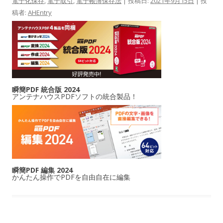
電子化保存
,
電子取引
,
電子帳簿保存法
| 投稿日:
2021年9月15日
|
投
稿者:
AHEntry
瞬簡PDF 統合版 2024
アンテナハウスPDFソフトの統合製品！
瞬簡PDF 編集 2024
かんたん操作でPDFを自由自在に編集