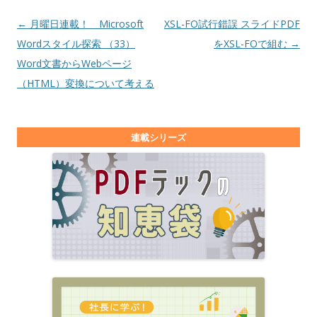
投稿ナビゲーション
←
月曜日連載！ Microsoft
XSL-FO試行錯誤 スライドPDF
Wordスタイル探索 （33）
をXSL-FOで組む
→
Word文書からWebページ
（HTML）変換について考える
連載シリーズ