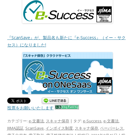
『ScanSave』が、製品名も新たに『e-Success』（イー・サク
セス）になりました!
投票をお願いいたします
カテゴリー:
e-文書法
,
スキャナ保存
| タグ:
e-Success
,
e-文書法
,
JIIMA認証
,
ScanSave
,
インボイス制度
,
スキャナ保存
,
ペーパーレス
,