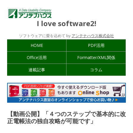
I love software2!
ソフトウェアに愛を込めて by
アンテナハウス株式会社
HOME
PDF活用
Office活用
Formatter/XML関係
連載記事
コラム
【動画公開】「４つのステップで基本的に改
正電帳法の独自攻略が可能です」