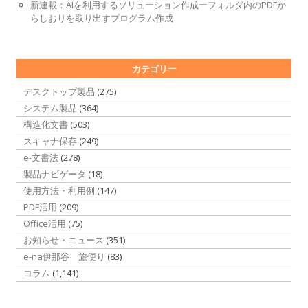
新連載：AIを利用するソリューション作成ーフォルダ内のPDFか
らしおりを取り出すプログラム作成
カテゴリー
デスクトップ製品
(275)
システム製品
(364)
構造化文書
(503)
スキャナ保存
(249)
e-文書法
(278)
製品ナビゲータ
(18)
使用方法・利用例
(147)
PDF活用
(209)
Office活用
(75)
お知らせ・ニュース
(351)
e-na伊那谷 旅便り
(83)
コラム
(1,141)