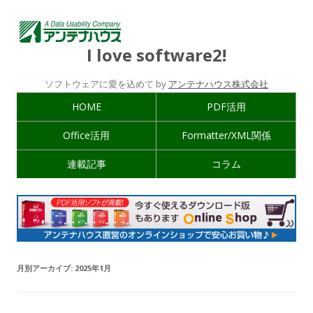
I love software2!
ソフトウェアに愛を込めて by
アンテナハウス株式会社
HOME
PDF活用
Office活用
Formatter/XML関係
連載記事
コラム
月別アーカイブ:
2025年1月