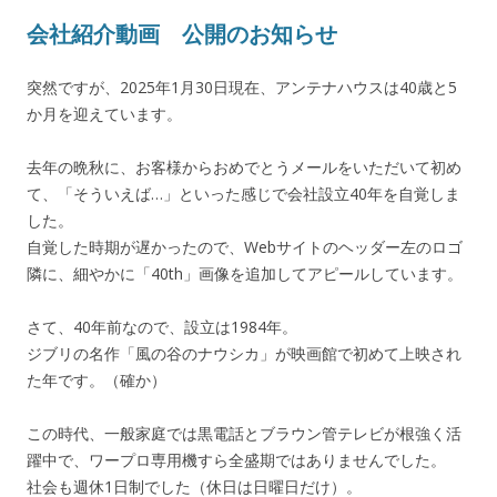
会社紹介動画 公開のお知らせ
突然ですが、2025年1月30日現在、アンテナハウスは40歳と5
か月を迎えています。
去年の晩秋に、お客様からおめでとうメールをいただいて初め
て、「そういえば…」といった感じで会社設立40年を自覚しま
した。
自覚した時期が遅かったので、Webサイトのヘッダー左のロゴ
隣に、細やかに「40th」画像を追加してアピールしています。
さて、40年前なので、設立は1984年。
ジブリの名作「風の谷のナウシカ」が映画館で初めて上映され
た年です。（確か）
この時代、一般家庭では黒電話とブラウン管テレビが根強く活
躍中で、ワープロ専用機すら全盛期ではありませんでした。
社会も週休1日制でした（休日は日曜日だけ）。