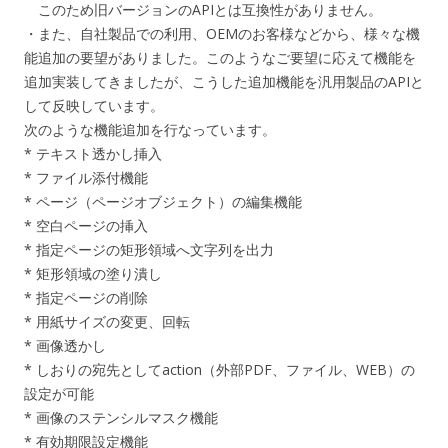
このため旧バージョンのAPIとは互換性がありません。
・また、自社製品での利用、OEMのお客様などから、様々な機
能追加の要望がありました。このようなご要望に応えて機能を
追加実装してきましたが、こうした追加機能を汎用製品のAPIと
して反映しています。
次のような機能追加を行なっています。
* テキスト透かし挿入
* ファイル添付機能
* ページ（ページオブジェクト）の編集機能
* 空白ページの挿入
* 指定ページの矩形領域へ文字列を出力
* 矩形領域の塗り潰し
* 指定ページの削除
* 用紙サイズの変更、回転
* 画像透かし
* しおりの宛先としてaction（外部PDF、ファイル、WEB）の
設定が可能
* 画像のステンシルマスク機能
* 有効期限設定機能