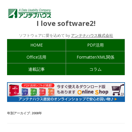
I love software2!
ソフトウェアに愛を込めて by
アンテナハウス株式会社
HOME
PDF活用
Office活用
Formatter/XML関係
連載記事
コラム
年別アーカイブ:
2008年