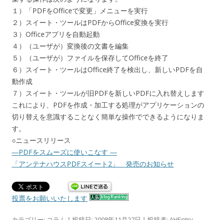
１）「PDFをOfficeで変更」メニューを実行
２）スイート・ツールはPDFからOffice変換を実行
３）Officeアプリを自動起動
４）（ユーザが）変換後の文書を編集
５）（ユーザが）ファイルを保存してOfficeを終了
６）スイート・ツールはOffice終了を検出し、新しいPDFを自
動作成
７）スイート・ツールが旧PDFを新しいPDFに入れ替えします
これにより、PDFを作成・加工する処理がアプリケーションの
切り替えを意識することなく簡単な操作でできるようになりま
す。
○ニュースリリース
―PDFをスムーズに使いこなす ―
「アンテナハウスPDFスイート2」 発売のお知らせ
投票をお願いいたします
カテゴリー:
コラム
| 投稿日:
2008年11月27日
|
投稿者:
AHEntry