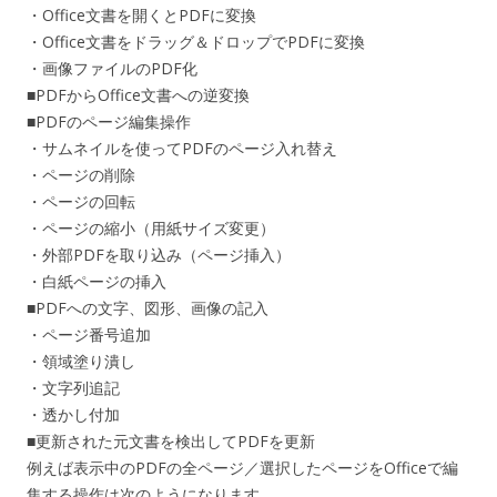
・Office文書を開くとPDFに変換
・Office文書をドラッグ＆ドロップでPDFに変換
・画像ファイルのPDF化
■PDFからOffice文書への逆変換
■PDFのページ編集操作
・サムネイルを使ってPDFのページ入れ替え
・ページの削除
・ページの回転
・ページの縮小（用紙サイズ変更）
・外部PDFを取り込み（ページ挿入）
・白紙ページの挿入
■PDFへの文字、図形、画像の記入
・ページ番号追加
・領域塗り潰し
・文字列追記
・透かし付加
■更新された元文書を検出してPDFを更新
例えば表示中のPDFの全ページ／選択したページをOfficeで編
集する操作は次のようになります。