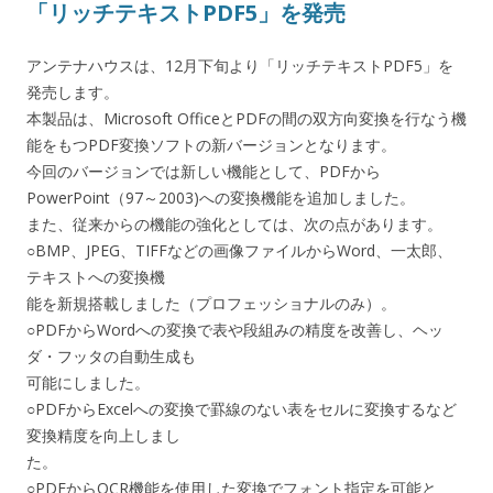
「リッチテキストPDF5」を発売
アンテナハウスは、12月下旬より「リッチテキストPDF5」を
発売します。
本製品は、Microsoft OfficeとPDFの間の双方向変換を行なう機
能をもつPDF変換ソフトの新バージョンとなります。
今回のバージョンでは新しい機能として、PDFから
PowerPoint（97～2003)への変換機能を追加しました。
また、従来からの機能の強化としては、次の点があります。
○BMP、JPEG、TIFFなどの画像ファイルからWord、一太郎、
テキストへの変換機
能を新規搭載しました（プロフェッショナルのみ）。
○PDFからWordへの変換で表や段組みの精度を改善し、ヘッ
ダ・フッタの自動生成も
可能にしました。
○PDFからExcelへの変換で罫線のない表をセルに変換するなど
変換精度を向上しまし
た。
○PDFからOCR機能を使用した変換でフォント指定を可能と