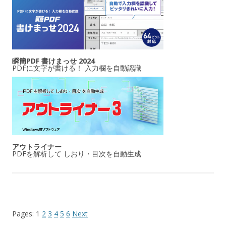
瞬簡PDF 書けまっせ 2024
PDFに文字が書ける！ 入力欄を自動認識
アウトライナー
PDFを解析して しおり・目次を自動生成
Pages:
1
2
3
4
5
6
Next