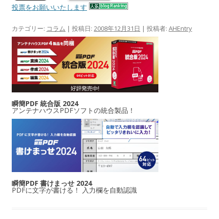
投票をお願いいたします
カテゴリー:
コラム
| 投稿日:
2008年12月31日
|
投稿者:
AHEntry
瞬簡PDF 統合版 2024
アンテナハウスPDFソフトの統合製品！
瞬簡PDF 書けまっせ 2024
PDFに文字が書ける！ 入力欄を自動認識