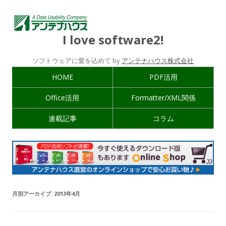
I love software2!
ソフトウェアに愛を込めて by
アンテナハウス株式会社
HOME
PDF活用
Office活用
Formatter/XML関係
連載記事
コラム
月別アーカイブ:
2013年4月