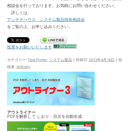
相談会を行っております。お気軽にお問い合わせください。
詳しくは、
アンテナハウス システム製品技術相談会
をご覧の上、お申し込みください。
投票をお願いいたします
カテゴリー:
Text Porter
,
システム製品
| 投稿日:
2013年4月16日
|
投
稿者:
AHEntry
アウトライナー
PDFを解析して しおり・目次を自動生成