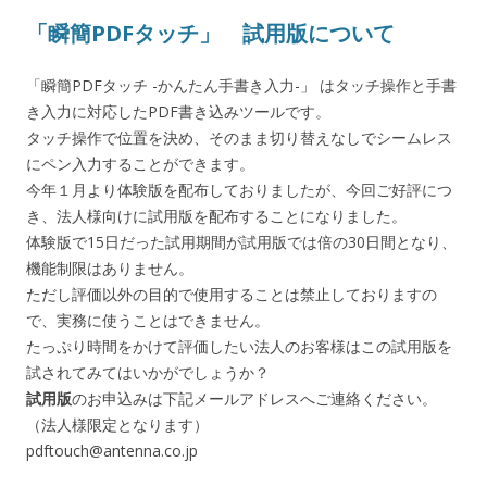
「瞬簡PDFタッチ」 試用版について
「瞬簡PDFタッチ -かんたん手書き入力-」 はタッチ操作と手書
き入力に対応したPDF書き込みツールです。
タッチ操作で位置を決め、そのまま切り替えなしでシームレス
にペン入力することができます。
今年１月より体験版を配布しておりましたが、今回ご好評につ
き、法人様向けに試用版を配布することになりました。
体験版で15日だった試用期間が試用版では倍の30日間となり、
機能制限はありません。
ただし評価以外の目的で使用することは禁止しておりますの
で、実務に使うことはできません。
たっぷり時間をかけて評価したい法人のお客様はこの試用版を
試されてみてはいかがでしょうか？
試用版
のお申込みは下記メールアドレスへご連絡ください。
（法人様限定となります）
pdftouch@antenna.co.jp