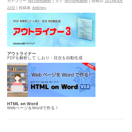
カテゴリー:
AH Formatter
| タグ:
AH Formatter
| 投稿日:
2013年4月
22日
|
投稿者:
AHEntry
アウトライナー
PDFを解析して しおり・目次を自動生成
HTML on Word
WebページをWordで作る！