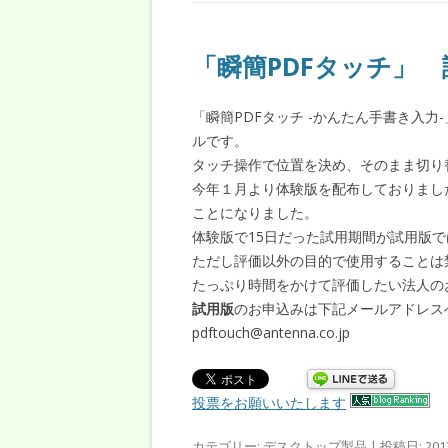
「瞬簡PDFタッチ」
「瞬簡PDFタッチ -かんたん手書き入力
ルです。
タッチ操作で位置を決め、そのまま切り
今年１月より体験版を配布しておりまし
ことになりました。
体験版で15日だった試用期間が試用版で
ただし評価以外の目的で使用することは
たっぷり時間をかけて評価したい法人の
試用版
のお申込みは下記メールアドレス
pdftouch@antenna.co.jp
投票をお願いいたします
カテゴリー:
デスクトップ製品
| 投稿日:
20