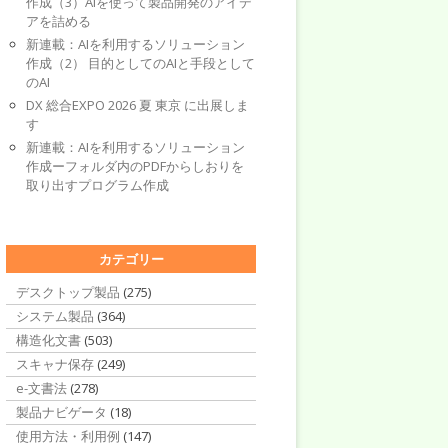
作成（3）AIを使って製品開発のアイデ
アを詰める
新連載：AIを利用するソリューション
作成（2） 目的としてのAIと手段として
のAI
DX 総合EXPO 2026 夏 東京 に出展しま
す
新連載：AIを利用するソリューション
作成ーフォルダ内のPDFからしおりを
取り出すプログラム作成
カテゴリー
デスクトップ製品
(275)
システム製品
(364)
構造化文書
(503)
スキャナ保存
(249)
e-文書法
(278)
製品ナビゲータ
(18)
使用方法・利用例
(147)