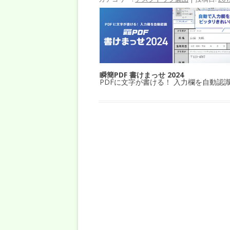
瞬簡PDF 書けまっせ 2024
PDFに文字が書ける！ 入力欄を自動認