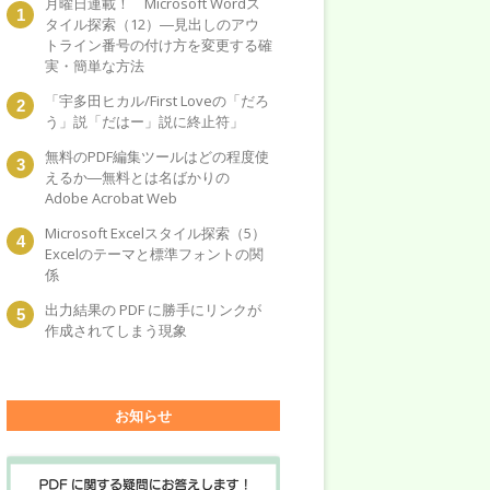
月曜日連載！ Microsoft Wordス
タイル探索（12）―見出しのアウ
トライン番号の付け方を変更する確
実・簡単な方法
「宇多田ヒカル/First Loveの「だろ
う」説「だはー」説に終止符」
無料のPDF編集ツールはどの程度使
えるか―無料とは名ばかりの
Adobe Acrobat Web
Microsoft Excelスタイル探索（5）
Excelのテーマと標準フォントの関
係
出力結果の PDF に勝手にリンクが
作成されてしまう現象
お知らせ