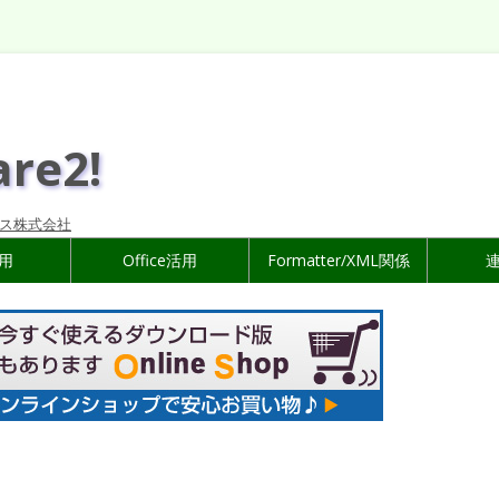
are2!
ス株式会社
活用
Office活用
Formatter/XML関係