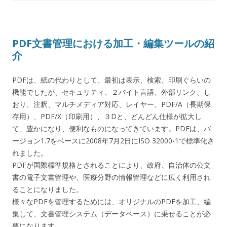
PDF文書管理における加工・編集ツールの紹
介
PDFは、紙の代わりとして、最初は表示、検索、印刷ぐらいの
機能でしたが、セキュリティ、２バイト言語、外部リンク、し
おり、注釈、マルチメディア対応、レイヤー、PDF/A（長期保
存用）、PDF/X（印刷用）、３Dと、どんどん仕様が拡大し
て、豊かになり、便利なものになってきています。PDFは、バ
ージョン1.7をベースに2008年7月2日にISO 32000-1で標準化さ
れました。
PDFが国際標準規格とされることにより、政府、自治体の公文
書の電子文書管理や、医療分野の情報管理などに広く利用され
ることになりました。
様々なPDFを管理するためには、オリジナルのPDFを加工、編
集して、文書管理システム（データベース）に乗せることが必
要になります。