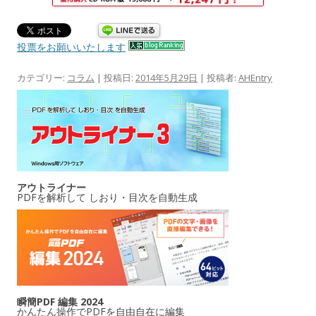
投票をお願いいたします
カテゴリー:
コラム
| 投稿日:
2014年5月29日
|
投稿者:
AHEntry
アウトライナー
PDFを解析して しおり・目次を自動生成
瞬簡PDF 編集 2024
かんたん操作でPDFを自由自在に編集