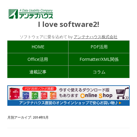
I love software2!
ソフトウェアに愛を込めて by
アンテナハウス株式会社
HOME
PDF活用
Office活用
Formatter/XML関係
連載記事
コラム
月別アーカイブ:
2014年5月