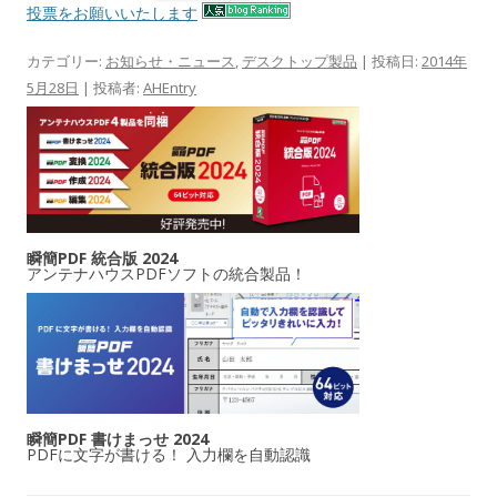
投票をお願いいたします
カテゴリー:
お知らせ・ニュース
,
デスクトップ製品
| 投稿日:
2014年
5月28日
|
投稿者:
AHEntry
瞬簡PDF 統合版 2024
アンテナハウスPDFソフトの統合製品！
瞬簡PDF 書けまっせ 2024
PDFに文字が書ける！ 入力欄を自動認識