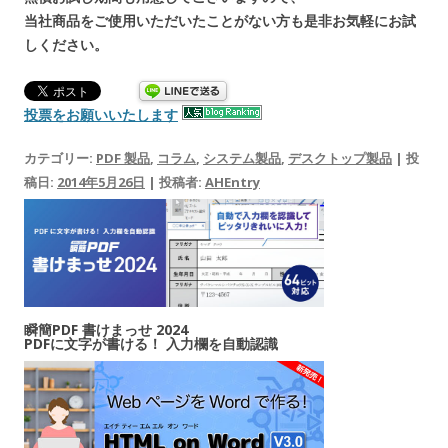
当社商品をご使用いただいたことがない方も是非お気軽にお試
しください。
投票をお願いいたします
カテゴリー:
PDF 製品
,
コラム
,
システム製品
,
デスクトップ製品
| 投
稿日:
2014年5月26日
|
投稿者:
AHEntry
瞬簡PDF 書けまっせ 2024
PDFに文字が書ける！ 入力欄を自動認識