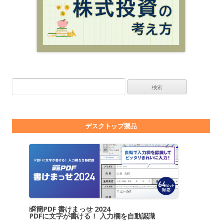
検索:
デスクトップ製品
瞬簡PDF 書けまっせ 2024
PDFに文字が書ける！ 入力欄を自動認識