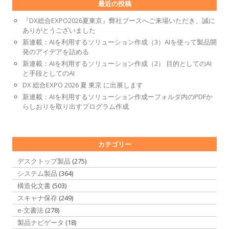
最近の投稿
『DX総合EXPO2026夏東京』弊社ブースへご来場いただき、誠に
ありがとうございました
新連載：AIを利用するソリューション作成（3）AIを使って製品開
発のアイデアを詰める
新連載：AIを利用するソリューション作成（2） 目的としてのAI
と手段としてのAI
DX 総合EXPO 2026 夏 東京 に出展します
新連載：AIを利用するソリューション作成ーフォルダ内のPDFか
らしおりを取り出すプログラム作成
カテゴリー
デスクトップ製品
(275)
システム製品
(364)
構造化文書
(503)
スキャナ保存
(249)
e-文書法
(278)
製品ナビゲータ
(18)