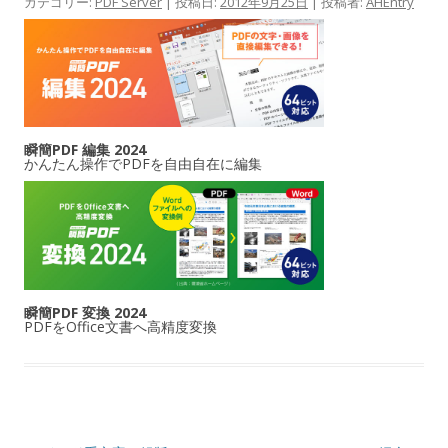
カテゴリー:
PDF Server
| 投稿日:
2012年9月25日
|
投稿者:
AHEntry
瞬簡PDF 編集 2024
かんたん操作でPDFを自由自在に編集
瞬簡PDF 変換 2024
PDFをOffice文書へ高精度変換