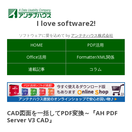
I love software2!
ソフトウェアに愛を込めて by
アンテナハウス株式会社
HOME
PDF活用
Office活用
Formatter/XML関係
連載記事
コラム
CAD図面を一括してPDF変換～『AH PDF
Server V3 CAD』