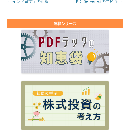
投稿ナビゲーション
←
インド系文字の組版
PDFServer V3のご紹介
→
連載シリーズ