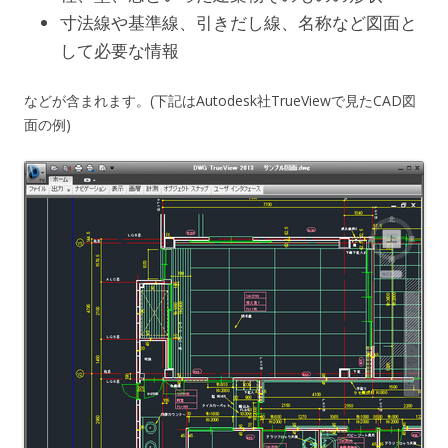
寸法線や基準線、引きだし線、名称など図面と
して必要な情報
などが含まれます。(下記はAutodesk社TrueViewで見たCAD図
面の例)