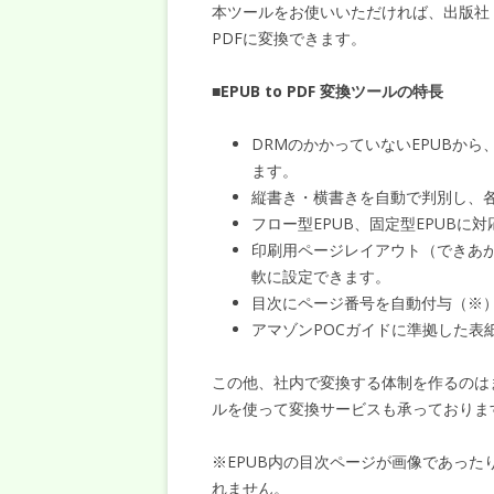
本ツールをお使いいただければ、出版社
PDFに変換できます。
■
EPUB to PDF 変換ツールの特長
DRMのかかっていないEPUBか
ます。
縦書き・横書きを自動で判別し、各
フロー型EPUB、固定型EPUBに
印刷用ページレイアウト（できあ
軟に設定できます。
目次にページ番号を自動付与（※
アマゾンPOCガイドに準拠した表
この他、社内で変換する体制を作るのは
ルを使って変換サービスも承っておりま
※EPUB内の目次ページが画像であっ
れません。