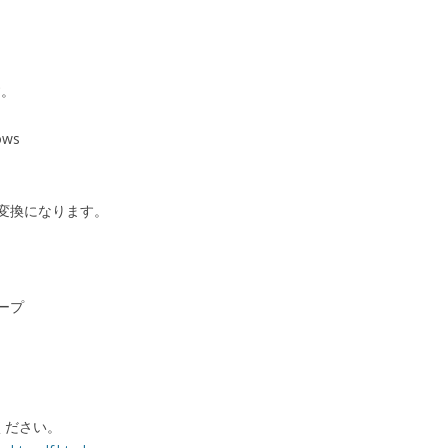
す。
ows
変換になります。
ープ
ください。