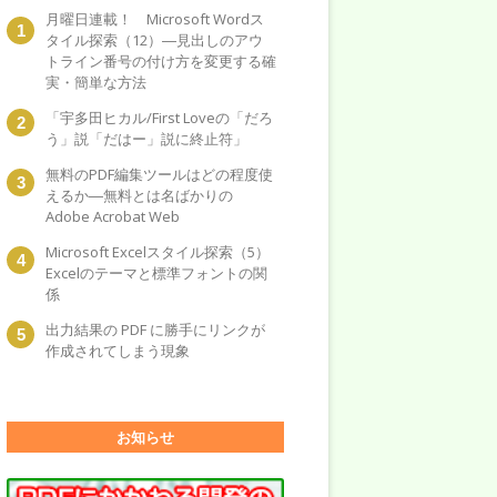
月曜日連載！ Microsoft Wordス
タイル探索（12）―見出しのアウ
トライン番号の付け方を変更する確
実・簡単な方法
「宇多田ヒカル/First Loveの「だろ
う」説「だはー」説に終止符」
無料のPDF編集ツールはどの程度使
えるか―無料とは名ばかりの
Adobe Acrobat Web
Microsoft Excelスタイル探索（5）
Excelのテーマと標準フォントの関
係
出力結果の PDF に勝手にリンクが
作成されてしまう現象
お知らせ