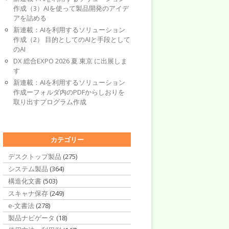
作成（3）AIを使って製品開発のアイデ
アを詰める
新連載：AIを利用するソリューション
作成（2） 目的としてのAIと手段として
のAI
DX 総合EXPO 2026 夏 東京 に出展しま
す
新連載：AIを利用するソリューション
作成ーフォルダ内のPDFからしおりを
取り出すプログラム作成
カテゴリー
デスクトップ製品
(275)
システム製品
(364)
構造化文書
(503)
スキャナ保存
(249)
e-文書法
(278)
製品ナビゲータ
(18)