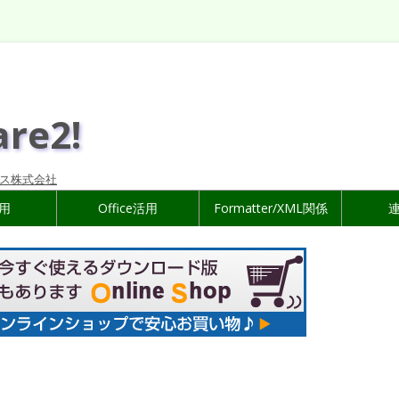
are2!
ス株式会社
活用
Office活用
Formatter/XML関係