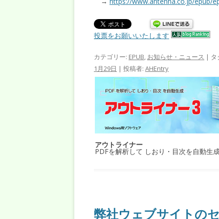
→
https://www.antenna.co.jp/epub/e
投票をお願いいたします
カテゴリー:
EPUB
,
お知らせ・ニュース
| タ
1月29日
|
投稿者:
AHEntry
アウトライナー
PDFを解析して しおり・目次を自動生
弊社ウェブサイトの