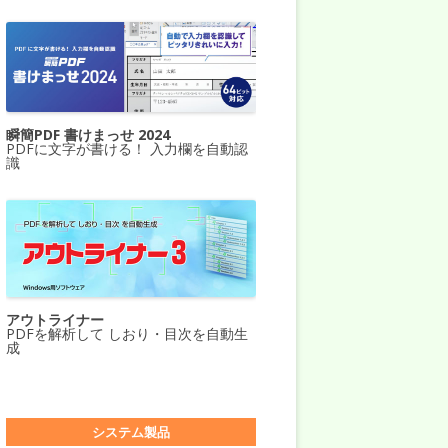
瞬簡PDF 書けまっせ 2024
PDFに文字が書ける！ 入力欄を自動認
識
アウトライナー
PDFを解析して しおり・目次を自動生
成
システム製品