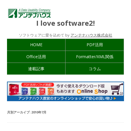
I love software2!
ソフトウェアに愛を込めて by
アンテナハウス株式会社
HOME
PDF活用
Office活用
Formatter/XML関係
連載記事
コラム
月別アーカイブ:
2010年7月