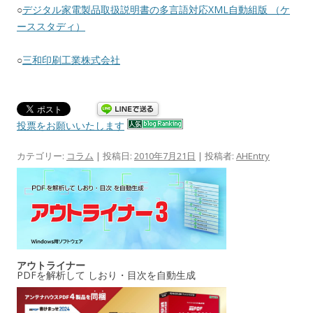
○
デジタル家電製品取扱説明書の多言語対応XML自動組版 （ケ
ーススタディ）
○
三和印刷工業株式会社
投票をお願いいたします
カテゴリー:
コラム
| 投稿日:
2010年7月21日
|
投稿者:
AHEntry
アウトライナー
PDFを解析して しおり・目次を自動生成