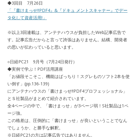
◆3回目 7月26日
「『書けまっせ!!PDF4』&『ドキュ メントスキャナー』でデー
タ化して資産活用!」
※以上3回連載は、アンテナハウスが負担したWeb記事広告で
す。記事広告だからと言って誇張はありません。結構、開発者
の思いが伝わっていると思います。
○日経PC21 9月号（7月24日発行）
◆実例で学ぶ！PDF活用講座
「お値段そこそこ、機能はばっちり！スグレものソフト2本を使
い倒す」(pp.136-139)
にアンテナハウスの「書けまっせ!!PDF4プロフェッショナル」
とＳ社製品がまとめて紹介されています。
全4ページの中で、「書けまっせ」が3ページ弱！S社製品は1ペ
ージ強。
この格差は、圧倒的に「書けまっせ」が良いということでなん
でしょうか、と勝手な解釈。
※日経PC21の方は記事広告ではありません。