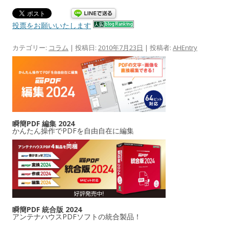
投票をお願いいたします
カテゴリー:
コラム
| 投稿日:
2010年7月23日
|
投稿者:
AHEntry
瞬簡PDF 編集 2024
かんたん操作でPDFを自由自在に編集
瞬簡PDF 統合版 2024
アンテナハウスPDFソフトの統合製品！