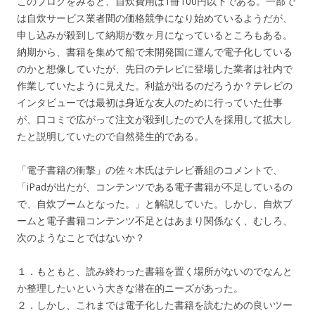
このブログをみると、自炊費用は1冊100円以下である。一部で
は自炊サービス業者間の価格競争になり始めているようだが、
申し込みが殺到して納期が数ヶ月になっているところもある。
納期から、書籍を集めて船で未開発国に運んで電子化している
のかと想像していたが、先日のテレビに登場した業者は社内で
作業していたように見えた。利益が出るのだろうか？テレビの
インタビューでは最初は身近な友人のために行っていた仕事
が、口コミで広がって注文が殺到したので人を採用して拡大し
たと説明していたので自然発生的である。
「電子書籍の衝撃」の佐々木氏はテレビ番組のコメントで、
「iPadが出たが、コンテンツである電子書籍が不足しているの
で、自炊ブームとなった。」と解説していた。しかし、自炊ブ
ームと電子書籍コンテンツ不足とはあまり関係なく、むしろ、
次のようなことではないか？
１．もともと、読み終わった書籍を置く場所がないのでなんと
か整理したいという大きな潜在的ニーズがあった。
２．しかし、これまでは電子化した書籍を読むための良いツー