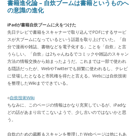
書籍進化論 – 自炊ブームは書籍というものへ
の意識の進化
iPadが書籍自炊ブームに火をつけた
先日テレビで書籍をスキャナーで取り込んでPDFにするサービ
スが大ブームになっているという話題を取り上げていた。「自
分で漫画や雑誌、書物などを電子化する」ことを「自炊」と言
うらしい。「自炊」は2ちゃんねるでコミックや雑誌のスキャン
方法の情報交換から始まったようだ。これまでは一部で使われ
る隠語だったが、WebやTwitterでも頻繁に使われるし、テレビ
に登場したとなると市民権を得たと言える。Webには自炊技術
を整理したWikiまでできている。
○
自炊技術Wiki
ちなみに、このページの情報はかなり充実しているが、iPadな
どの話があまり出てこないようで、少し古いのではないかと思
う。
自炊のための裁断＆スキャンを整理したWebページは他にもあ