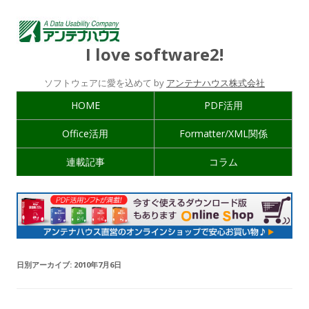
I love software2!
ソフトウェアに愛を込めて by
アンテナハウス株式会社
HOME
PDF活用
Office活用
Formatter/XML関係
連載記事
コラム
日別アーカイブ:
2010年7月6日