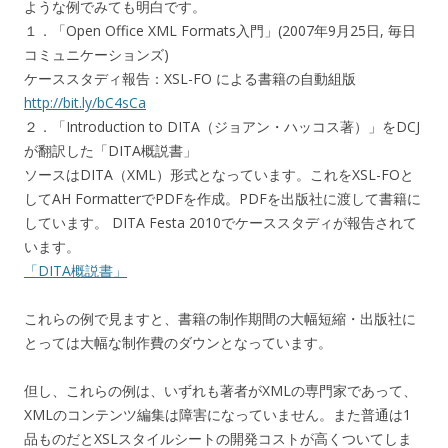
ような例でみても明白です。
１．「Open Office XML Formats入門」(2007年9月25日, 毎日
コミュニケーションズ)
ケーススタディ報告：XSL-FO による書籍の自動組版
http://bit.ly/bC4sCa
２．「Introduction to DITA（ジョアン・ハッコス著）」をDCJ
が翻訳した「DITA概説書」
ソースはDITA（XML）形式となっています。これをXSL-FOと
してAH FormatterでPDFを作成。PDFを出版社に渡して書籍に
しています。 DITA Festa 2010でケーススタディが報告されて
います。
「DITA概説書」
これらの例で見ますと、書籍の制作期間の大幅短縮・出版社に
とっては大幅な制作費のダウンとなっています。
但し、これらの例は、いずれも著者がXMLの専門家であって、
XMLのコンテンツ編集は障害になっていません。また普通は1
品ものだとXSLスタイルシートの開発コストが高くついてしま