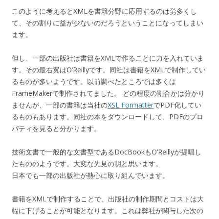
このように考えるとXMLを書籍分野に応用するのは労多くし
て、その割りに益が少ないのだろうということになってしまい
ます。
但し、一部の出版社は書籍をXMLで作ることに力を入れていま
す。その最右翼はO’Reillyです。同社は書籍をXMLで制作してい
るものが多いようです。以前調べたところでは多くは
FrameMakerで制作されてました。 どの程度の割合かは分かり
ませんが、一部の書籍は当社の
XSL Formatter
でPDF化してい
るものもあります。同社の本をダウンロードして、PDFのプロ
パティを見ると分かります。
技術文書で一般的な文書型であるDocBookもO’Reillyが提唱し
たもののようです。大変な先見の明と思います。
日本でも一部の出版社が熱心に取り組んでいます。
書籍をXMLで制作することで、出版社の制作期間とコストは大
幅に下げることが可能となります。これは弊社が関与した次の