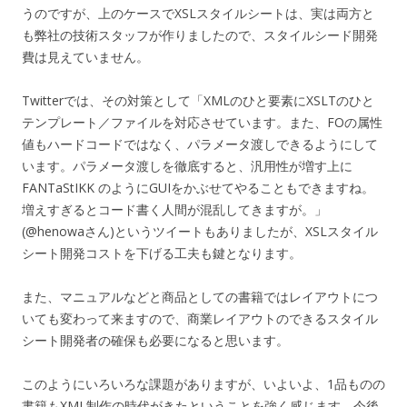
うのですが、上のケースでXSLスタイルシートは、実は両方と
も弊社の技術スタッフが作りましたので、スタイルシード開発
費は見えていません。
Twitterでは、その対策として「XMLのひと要素にXSLTのひと
テンプレート／ファイルを対応させています。また、FOの属性
値もハードコードではなく、パラメータ渡しできるようにして
います。パラメータ渡しを徹底すると、汎用性が増す上に
FANTaStIKK のようにGUIをかぶせてやることもできますね。
増えすぎるとコード書く人間が混乱してきますが。」
(@henowaさん)というツイートもありましたが、XSLスタイル
シート開発コストを下げる工夫も鍵となります。
また、マニュアルなどと商品としての書籍ではレイアウトにつ
いても変わって来ますので、商業レイアウトのできるスタイル
シート開発者の確保も必要になると思います。
このようにいろいろな課題がありますが、いよいよ、1品ものの
書籍もXML制作の時代がきたということを強く感じます。今後