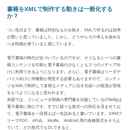
書籍をXMLで制作する動きは一般化する
か？
つい先日まで、書籍は特別なものを除き、XMLで作るのは効率
が悪いと思っていました。しかし、どうやらその考えを改める
べき時期が来ていると感じています。
電子書籍の時代が近づいているのですが、そうなると一つの書
籍コンテンツを印刷と電子書籍の少なくとも２つのメディア向
けに利用できるようになります。さらに、電子書籍はリーダデ
バイス向けに何種類か用意する必要もありますので、コンテン
ツをXMLで制作して多様なメディアに出す仕組への投資が意味
をもつようになると思われます。
米国では、コンピュータ関係の専門書を出版しているO’Reillyは
電子書籍に熱心です。すでに様々な形式への対応を済ませてお
り、電子書籍を一回買えば一生読めると書いています。DRMフ
リーでPDF, ePub, Kindle, Android 用の各種形式をそろえ
ていて、どの形式でもDLできると。