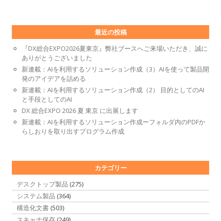
最近の投稿
『DX総合EXPO2026夏東京』弊社ブースへご来場いただき、誠に
ありがとうございました
新連載：AIを利用するソリューション作成（3）AIを使って製品開
発のアイデアを詰める
新連載：AIを利用するソリューション作成（2） 目的としてのAI
と手段としてのAI
DX 総合EXPO 2026 夏 東京 に出展します
新連載：AIを利用するソリューション作成ーフォルダ内のPDFか
らしおりを取り出すプログラム作成
カテゴリー
デスクトップ製品
(275)
システム製品
(364)
構造化文書
(503)
スキャナ保存
(249)