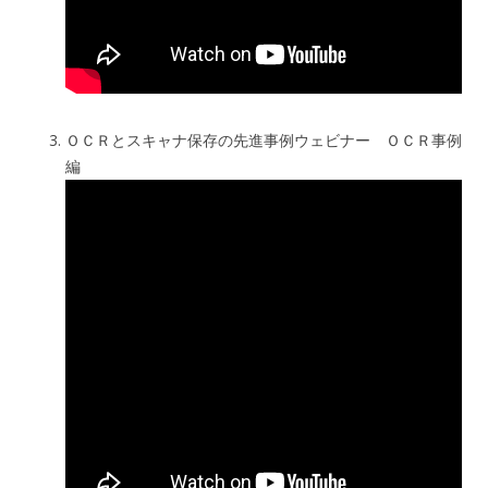
ＯＣＲとスキャナ保存の先進事例ウェビナー ＯＣＲ事例
編