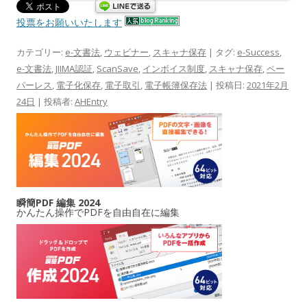
投票をお願いいたします
カテゴリー:
e-文書法
,
ウェビナー
,
スキャナ保存
| タグ:
e-Success
,
e-文書法
,
JIIMA認証
,
ScanSave
,
インボイス制度
,
スキャナ保存
,
ペー
パーレス
,
電子化保存
,
電子取引
,
電子帳簿保存法
| 投稿日:
2021年2月
24日
|
投稿者:
AHEntry
瞬簡PDF 編集 2024
かんたん操作でPDFを自由自在に編集