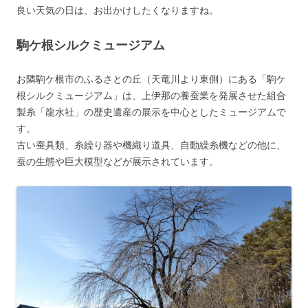
良い天気の日は、お出かけしたくなりますね。
駒ケ根シルクミュージアム
お隣駒ケ根市のふるさとの丘（天竜川より東側）にある「駒ケ
根シルクミュージアム」は、上伊那の養蚕業を発展させた組合
製糸「龍水社」の歴史遺産の展示を中心としたミュージアムで
す。
古い蚕具類、糸繰り器や機織り道具、自動繰糸機などの他に、
蚕の生態や巨大模型などが展示されています。