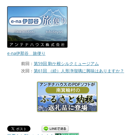
e-na伊那谷 旅便り
前回：
第59回 駒ケ根シルクミュージアム
次回：
第61回 （続）人形浄瑠璃に興味はありますか？