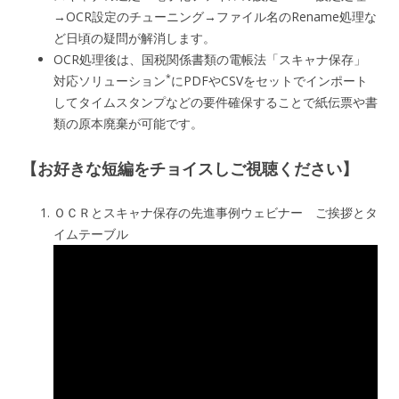
→OCR設定のチューニング→ファイル名のRename処理な
ど日頃の疑問が解消します。
OCR処理後は、国税関係書類の電帳法「スキャナ保存」
*
対応ソリューション
にPDFやCSVをセットでインポート
してタイムスタンプなどの要件確保することで紙伝票や書
類の原本廃棄が可能です。
【お好きな短編をチョイスしご視聴ください】
ＯＣＲとスキャナ保存の先進事例ウェビナー ご挨拶とタ
イムテーブル