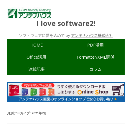
I love software2!
ソフトウェアに愛を込めて by
アンテナハウス株式会社
HOME
PDF活用
Office活用
Formatter/XML関係
連載記事
コラム
月別アーカイブ:
2021年2月