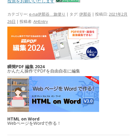
投票をお願いいたします
カテゴリー:
e-na伊那谷 旅便り
| タグ:
伊那谷
| 投稿日:
2021年2月
26日
|
投稿者:
AHEntry
瞬簡PDF 編集 2024
かんたん操作でPDFを自由自在に編集
HTML on Word
WebページをWordで作る！