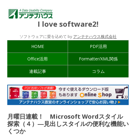
I love software2!
ソフトウェアに愛を込めて by
アンテナハウス株式会社
HOME
PDF活用
Office活用
Formatter/XML関係
連載記事
コラム
月曜日連載！ Microsoft Wordスタイル
探索（４）―見出しスタイルの便利な機能い
くつか