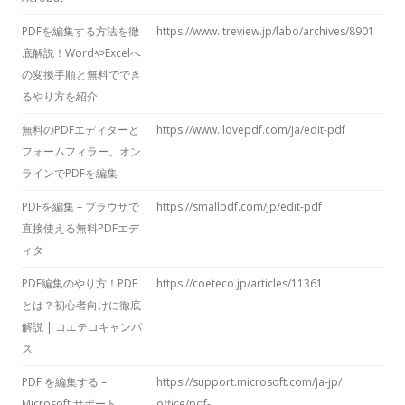
PDFを編集する方法を徹
https://www.itreview.jp/labo/archives/8901
底解説！WordやExcelへ
の変換手順と無料ででき
るやり方を紹介
無料のPDFエディターと
https://www.ilovepdf.com/ja/edit-pdf
フォームフィラー。オン
ラインでPDFを編集
PDFを編集 – ブラウザで
https://smallpdf.com/jp/edit-pdf
直接使える無料PDFエデ
ィタ
PDF編集のやり方！PDF
https://coeteco.jp/articles/11361
とは？初心者向けに徹底
解説 | コエテコキャンパ
ス
PDF を編集する –
https://support.microsoft.com/ja-jp/
Microsoft サポート
office/pdf-