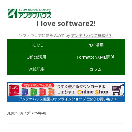
I love software2!
ソフトウェアに愛を込めて by
アンテナハウス株式会社
HOME
PDF活用
Office活用
Formatter/XML関係
連載記事
コラム
月別アーカイブ:
2024年4月