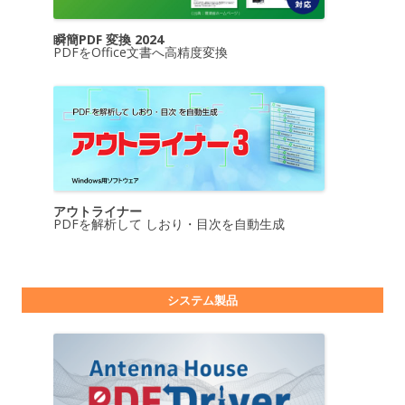
瞬簡PDF 変換 2024
PDFをOffice文書へ高精度変換
アウトライナー
PDFを解析して しおり・目次を自動生成
システム製品