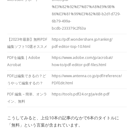
%E3%82%92%E7%B7%A8%E9%9B%
86%E3%81%99%E3%82%8B-b2d1d729-
6b79-499a-
bcdb-233379c2f63a
【2023年最新】無料PDF
https://pdf.wondershare.jp/ranking/
編集ソフト10選オススメ
pdf-editor-top-10.html
PDFを編集 | Adobe
https://www.adobe.com/jp/acrobat/
Acrobat
how-to/pdf-editor-pdf-files.html
PDFは編集できるの？ど
https://www.antenna.co.jp/pdf/reference/
うやって編集するの？
PDFEdit.html
PDF 編集 – 簡単、オンラ
https://tools.pdf24.org/ja/edit-pdf
イン、無料
こうしてみると、上位10本の記事のなかで6本のタイトルに
「無料」という言葉が含まれています。