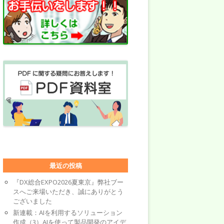
最近の投稿
『DX総合EXPO2026夏東京』弊社ブー
スへご来場いただき、誠にありがとう
ございました
新連載：AIを利用するソリューション
作成（3）AIを使って製品開発のアイデ