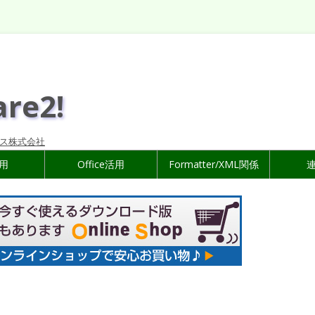
are2!
ス株式会社
活用
Office活用
Formatter/XML関係