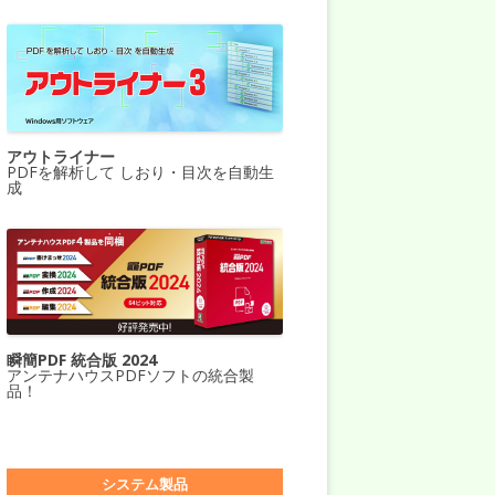
アウトライナー
PDFを解析して しおり・目次を自動生
成
瞬簡PDF 統合版 2024
アンテナハウスPDFソフトの統合製
品！
システム製品