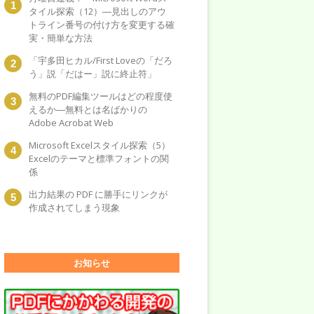
タイル探索（12）―見出しのアウ
トライン番号の付け方を変更する確
実・簡単な方法
「宇多田ヒカル/First Loveの「だろ
う」説「だはー」説に終止符」
無料のPDF編集ツールはどの程度使
えるか―無料とは名ばかりの
Adobe Acrobat Web
Microsoft Excelスタイル探索（5）
Excelのテーマと標準フォントの関
係
出力結果の PDF に勝手にリンクが
作成されてしまう現象
お知らせ