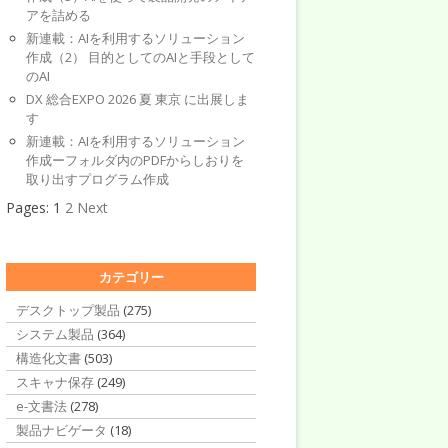
アを詰める
新連載：AIを利用するソリューション
作成（2） 目的としてのAIと手段として
のAI
DX 総合EXPO 2026 夏 東京 に出展しま
す
新連載：AIを利用するソリューション
作成ーフォルダ内のPDFからしおりを
取り出すプログラム作成
Pages:
1
2
Next
カテゴリー
デスクトップ製品
(275)
システム製品
(364)
構造化文書
(503)
スキャナ保存
(249)
e-文書法
(278)
製品ナビゲータ
(18)