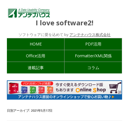
I love software2!
ソフトウェアに愛を込めて by
アンテナハウス株式会社
HOME
PDF活用
Office活用
Formatter/XML関係
連載記事
コラム
日別アーカイブ:
2021年5月17日