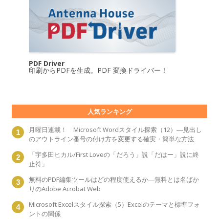
PDF Driver
印刷からPDFを生成。PDF 変換ドライバー！
人気ランキング
月曜日連載！ Microsoft Wordスタイル探索（12）―見出し
のアウトライン番号の付け方を変更する確実・簡単な方法
「宇多田ヒカル/First Loveの「だろう」説「だはー」説に終
止符」
無料のPDF編集ツールはどの程度使えるか―無料とは名ばか
りのAdobe Acrobat Web
Microsoft Excelスタイル探索（5）Excelのテーマと標準フォ
ントの関係