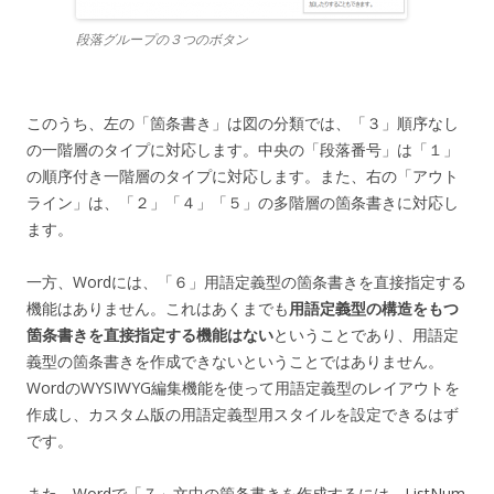
段落グループの３つのボタン
このうち、左の「箇条書き」は図の分類では、「３」順序なし
の一階層のタイプに対応します。中央の「段落番号」は「１」
の順序付き一階層のタイプに対応します。また、右の「アウト
ライン」は、「２」「４」「５」の多階層の箇条書きに対応し
ます。
一方、Wordには、「６」用語定義型の箇条書きを直接指定する
機能はありません。これはあくまでも
用語定義型の構造をもつ
箇条書きを直接指定する機能はない
ということであり、用語定
義型の箇条書きを作成できないということではありません。
WordのWYSIWYG編集機能を使って用語定義型のレイアウトを
作成し、カスタム版の用語定義型用スタイルを設定できるはず
です。
また、Wordで「７」文中の箇条書きを作成するには、ListNum