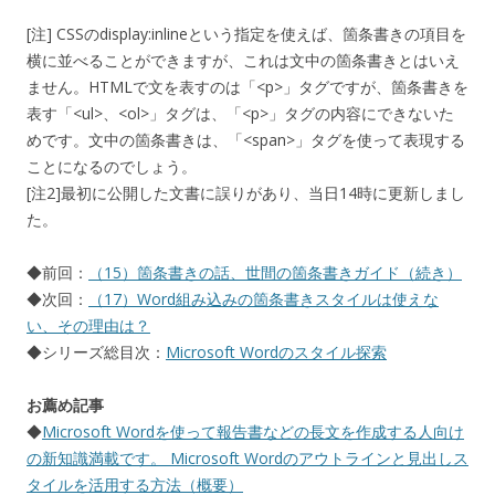
[注] CSSのdisplay:inlineという指定を使えば、箇条書きの項目を
横に並べることができますが、これは文中の箇条書きとはいえ
ません。HTMLで文を表すのは「<p>」タグですが、箇条書きを
表す「<ul>、<ol>」タグは、「<p>」タグの内容にできないた
めです。文中の箇条書きは、「<span>」タグを使って表現する
ことになるのでしょう。
[注2]最初に公開した文書に誤りがあり、当日14時に更新しまし
た。
◆前回：
（15）箇条書きの話、世間の箇条書きガイド（続き）
◆次回：
（17）Word組み込みの箇条書きスタイルは使えな
い、その理由は？
◆シリーズ総目次：
Microsoft Wordのスタイル探索
お薦め記事
◆
Microsoft Wordを使って報告書などの長文を作成する人向け
の新知識満載です。 Microsoft Wordのアウトラインと見出しス
タイルを活用する方法（概要）