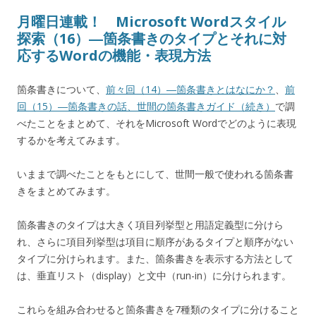
月曜日連載！ Microsoft Wordスタイル
探索（16）―箇条書きのタイプとそれに対
応するWordの機能・表現方法
箇条書きについて、
前々回（14）―箇条書きとはなにか？
、
前
回（15）―箇条書きの話、世間の箇条書きガイド（続き）
で調
べたことをまとめて、それをMicrosoft Wordでどのように表現
するかを考えてみます。
いままで調べたことをもとにして、世間一般で使われる箇条書
きをまとめてみます。
箇条書きのタイプは大きく項目列挙型と用語定義型に分けら
れ、さらに項目列挙型は項目に順序があるタイプと順序がない
タイプに分けられます。また、箇条書きを表示する方法として
は、垂直リスト（display）と文中（run-in）に分けられます。
これらを組み合わせると箇条書きを7種類のタイプに分けること