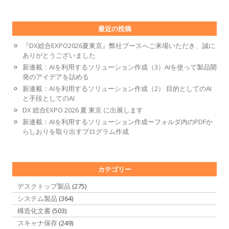
最近の投稿
『DX総合EXPO2026夏東京』弊社ブースへご来場いただき、誠に
ありがとうございました
新連載：AIを利用するソリューション作成（3）AIを使って製品開
発のアイデアを詰める
新連載：AIを利用するソリューション作成（2） 目的としてのAI
と手段としてのAI
DX 総合EXPO 2026 夏 東京 に出展します
新連載：AIを利用するソリューション作成ーフォルダ内のPDFか
らしおりを取り出すプログラム作成
カテゴリー
デスクトップ製品
(275)
システム製品
(364)
構造化文書
(503)
スキャナ保存
(249)