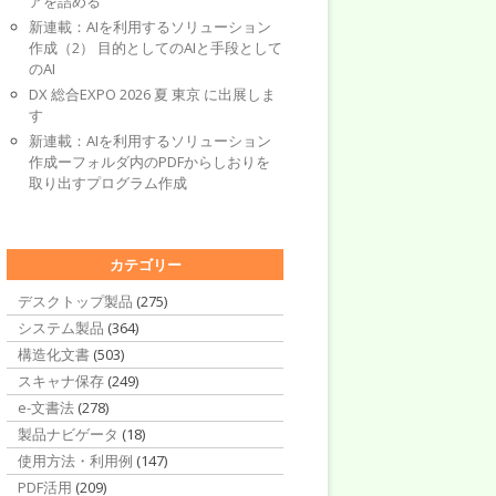
アを詰める
新連載：AIを利用するソリューション
作成（2） 目的としてのAIと手段として
のAI
DX 総合EXPO 2026 夏 東京 に出展しま
す
新連載：AIを利用するソリューション
作成ーフォルダ内のPDFからしおりを
取り出すプログラム作成
カテゴリー
デスクトップ製品
(275)
システム製品
(364)
構造化文書
(503)
スキャナ保存
(249)
e-文書法
(278)
製品ナビゲータ
(18)
使用方法・利用例
(147)
PDF活用
(209)