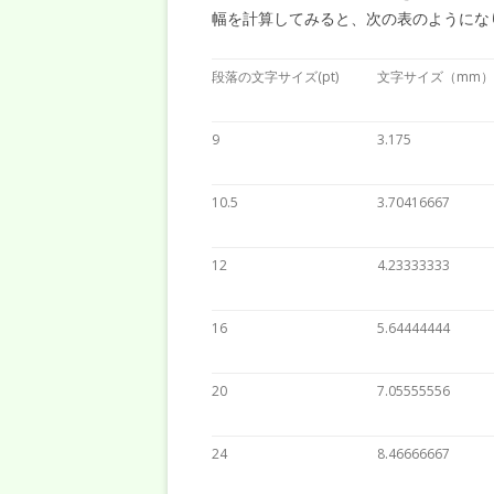
幅を計算してみると、次の表のようにな
段落の文字サイズ(pt)
文字サイズ（mm）
9
3.175
10.5
3.70416667
12
4.23333333
16
5.64444444
20
7.05555556
24
8.46666667