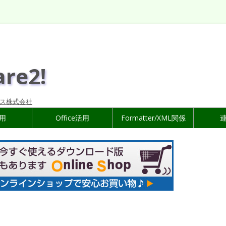
are2!
ス株式会社
活用
Office活用
Formatter/XML関係