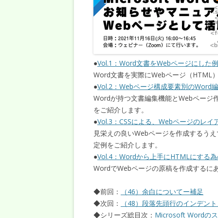
●
Vol.1：Word文書をWebページにした
Word文書を実際にWebページ（HTM
●
Vol.2：Webページ構成要素別のWord
Wordが持つ文書編集機能とWebペー
をご紹介します。
●
Vol.3：CSSによる、Webページのレイ
見栄えの良いWebページを作成するうえ
定例をご紹介します。
●
Vol.4：Wordから上手にHTMLにす
WordでWebページの原稿を作成する
◆前回：
（46）余白についてー補足
◆次回：
（48）段落先頭行のインデン
◆シリーズ総目次：
Microsoft Wor