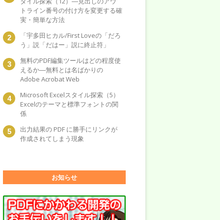
タイル探索（12）―見出しのアウ
トライン番号の付け方を変更する確
実・簡単な方法
「宇多田ヒカル/First Loveの「だろ
う」説「だはー」説に終止符」
無料のPDF編集ツールはどの程度使
えるか―無料とは名ばかりの
Adobe Acrobat Web
Microsoft Excelスタイル探索（5）
Excelのテーマと標準フォントの関
係
出力結果の PDF に勝手にリンクが
作成されてしまう現象
お知らせ