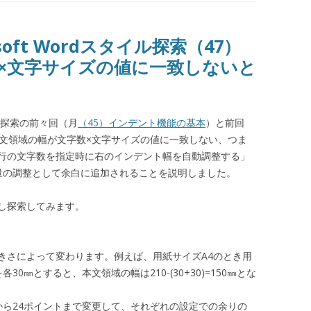
oft Wordスタイル探索（47）
×文字サイズの値に一致しないと
タイル探索の前々回（月
（45）インデント機能の基本
）と前回
文領域の幅が文字数×文字サイズの値に一致しない、つま
行の文字数を指定時に右のインデント幅を自動調整する」
量の調整として余白に追加されることを説明しました。
し探索してみます。
きさによって変わります。例えば、用紙サイズA4のとき用
0㎜とすると、本文領域の幅は210-(30+30)=150㎜とな
から24ポイントまで変更して、それぞれの設定での余りの