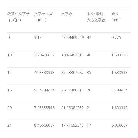
段落の文字サ
文字サイズ
文字数
本文領域に
余り
イズ(pt)
（mm）
入る文字数
(mm)
9
3.175
47.24409449
47
0.775
10.5
3.70416667
40.49493813
40
1.833333
12
4.23333333
35.43307087
35
1.833333
16
5.64444444
26.57480315
26
3.244444
20
7.05555556
21.25984252
21
1.833333
24
8.46666667
17.71653543
17
6.066667