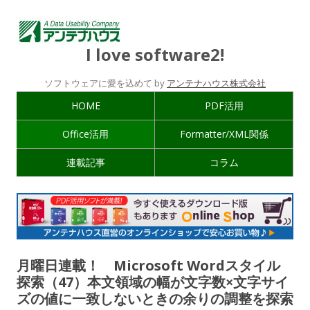
I love software2!
ソフトウェアに愛を込めて by
アンテナハウス株式会社
HOME
PDF活用
Office活用
Formatter/XML関係
連載記事
コラム
月曜日連載！ Microsoft Wordスタイル
探索（47）本文領域の幅が文字数×文字サイ
ズの値に一致しないときの余りの調整を探索