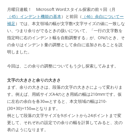
月曜日連載！ Microsoft Wordスタイル探索の前々回（月
（45）インデント機能の基本
）と前回（
（46）余白についてー
補足
）では、本文領域の幅が文字数×文字サイズの値に一致しな
い、つまり余りがでるときの扱いについて、「一行の文字数を
指定時に右のインデント幅を自動調整する」が、ONのとき、そ
の余りはインデント量の調整として余白に追加されることを説
明しました。
今回は、この余りの調整についてもう少し探索してみます。
文字の大きさと余りの大きさ
まず、余りの大きさは、段落の文字の大きさによって変わりま
す。例えば、用紙サイズA4のとき用紙の幅は210mmです。仮
に左右の余白を各30㎜とすると、本文領域の幅は210-
(30+30)=150㎜となります。
例として段落の文字サイズを9ポイントから24ポイントまで変
更して、それぞれの設定での余りの幅を計算してみると、次の
表のようになります。