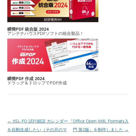
瞬簡PDF 統合版 2024
アンテナハウスPDFソフトの統合製品！
瞬簡PDF 作成 2024
ドラッグ＆ドロップでPDF作成
投稿ナビゲーション
←
XSL-FO 試行錯誤 カレンダー
『Office Open XML Formats入
を自動生成したい（その月のマ
門 第2版』を制作しました
→