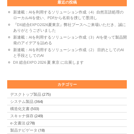
最近の投稿
新連載：AIを利用するソリューション作成（4）自然言語処理の
ローカルAIを使い、PDFから名前を捜して墨消し
『DX総合EXPO2026夏東京』弊社ブースへご来場いただき、誠に
ありがとうございました
新連載：AIを利用するソリューション作成（3）AIを使って製品開
発のアイデアを詰める
新連載：AIを利用するソリューション作成（2） 目的としてのAI
と手段としてのAI
DX 総合EXPO 2026 夏 東京 に出展します
カテゴリー
デスクトップ製品
(275)
システム製品
(364)
構造化文書
(503)
スキャナ保存
(249)
e-文書法
(278)
製品ナビゲータ
(18)