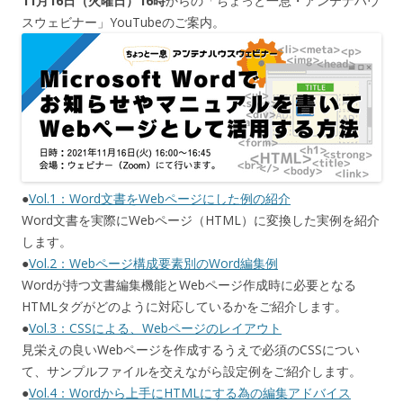
11月16日（火曜日）16時
からの「ちょっと一息・アンテナハウ
スウェビナー」YouTubeのご案内。
●
Vol.1：Word文書をWebページにした例の紹介
Word文書を実際にWebページ（HTML）に変換した実例を紹介
します。
●
Vol.2：Webページ構成要素別のWord編集例
Wordが持つ文書編集機能とWebページ作成時に必要となる
HTMLタグがどのように対応しているかをご紹介します。
●
Vol.3：CSSによる、Webページのレイアウト
見栄えの良いWebページを作成するうえで必須のCSSについ
て、サンプルファイルを交えながら設定例をご紹介します。
●
Vol.4：Wordから上手にHTMLにする為の編集アドバイス