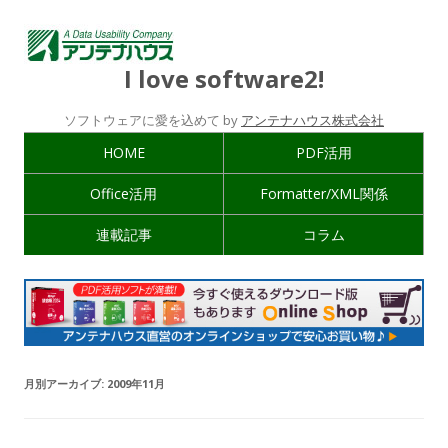
I love software2!
ソフトウェアに愛を込めて by
アンテナハウス株式会社
HOME
PDF活用
Office活用
Formatter/XML関係
連載記事
コラム
月別アーカイブ:
2009年11月