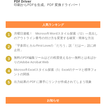
PDF Driver
印刷からPDFを生成。PDF 変換ドライバー！
人気ランキング
月曜日連載！ Microsoft Wordスタイル探索（12）―見出し
のアウトライン番号の付け方を変更する確実・簡単な方法
「宇多田ヒカル/First Loveの「だろう」説「だはー」説に終
止符」
無料のPDF編集ツールはどの程度使えるか―無料とは名ばか
りのAdobe Acrobat Web
Microsoft Excelスタイル探索（5）Excelのテーマと標準フォ
ントの関係
出力結果の PDF に勝手にリンクが作成されてしまう現象
お知らせ