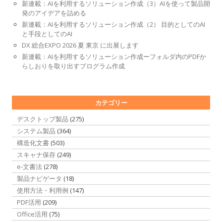
新連載：AIを利用するソリューション作成（3）AIを使って製品開
発のアイデアを詰める
新連載：AIを利用するソリューション作成（2） 目的としてのAI
と手段としてのAI
DX 総合EXPO 2026 夏 東京 に出展します
新連載：AIを利用するソリューション作成ーフォルダ内のPDFか
らしおりを取り出すプログラム作成
カテゴリー
デスクトップ製品
(275)
システム製品
(364)
構造化文書
(503)
スキャナ保存
(249)
e-文書法
(278)
製品ナビゲータ
(18)
使用方法・利用例
(147)
PDF活用
(209)
Office活用
(75)