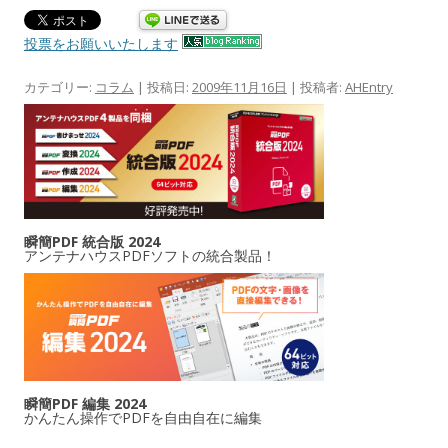
投票をお願いいたします
カテゴリー:
コラム
| 投稿日:
2009年11月16日
|
投稿者:
AHEntry
瞬簡PDF 統合版 2024
アンテナハウスPDFソフトの統合製品！
瞬簡PDF 編集 2024
かんたん操作でPDFを自由自在に編集