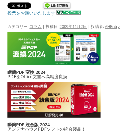
投票をお願いいたします
カテゴリー:
コラム
| 投稿日:
2009年11月2日
|
投稿者:
AHEntry
瞬簡PDF 変換 2024
PDFをOffice文書へ高精度変換
瞬簡PDF 統合版 2024
アンテナハウスPDFソフトの統合製品！