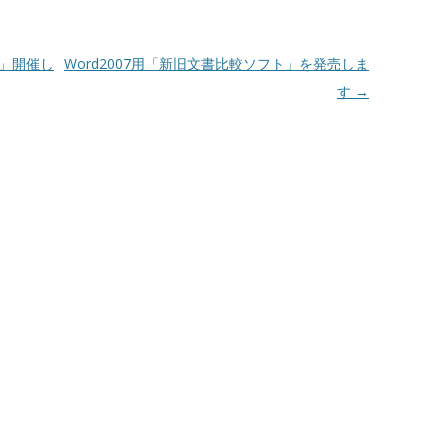
ー」開催し
Word2007用「新旧文書比較ソフト」を発売しま
す
→