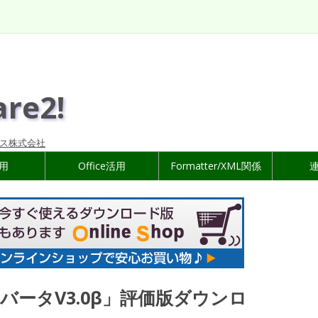
are2!
ス株式会社
活用
Office活用
Formatter/XML関係
ータV3.0β」評価版ダウンロ