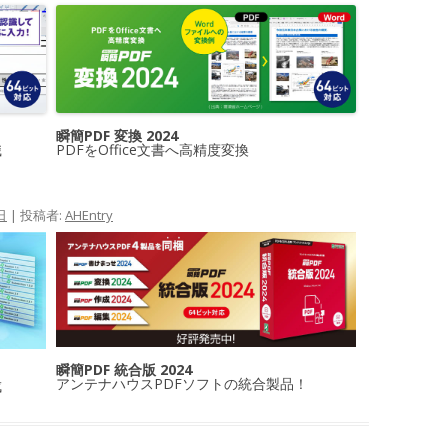
瞬簡PDF 変換 2024
識
PDFをOffice文書へ高精度変換
日
|
投稿者:
AHEntry
瞬簡PDF 統合版 2024
アンテナハウスPDFソフトの統合製品！
成