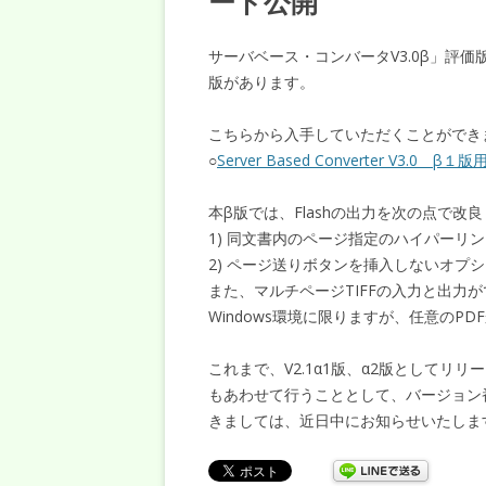
ード公開
サーバベース・コンバータV3.0β」評価版
版があります。
こちらから入手していただくことができ
○
Server Based Converter V3.
本β版では、Flashの出力を次の点で改
1) 同文書内のページ指定のハイパーリ
2) ページ送りボタンを挿入しないオプ
また、マルチページTIFFの入力と出力が
Windows環境に限りますが、任意のPD
これまで、V2.1α1版、α2版として
もあわせて行うこととして、バージョン
きましては、近日中にお知らせいたしま