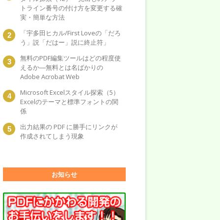
トライン番号の付け方を変更する確
実・簡単な方法
「宇多田ヒカル/First Loveの「だろ
う」説「だはー」説に終止符」
無料のPDF編集ツールはどの程度使
えるか―無料とは名ばかりの
Adobe Acrobat Web
Microsoft Excelスタイル探索（5）
Excelのテーマと標準フォントの関
係
出力結果の PDF に勝手にリンクが
作成されてしまう現象
お知らせ