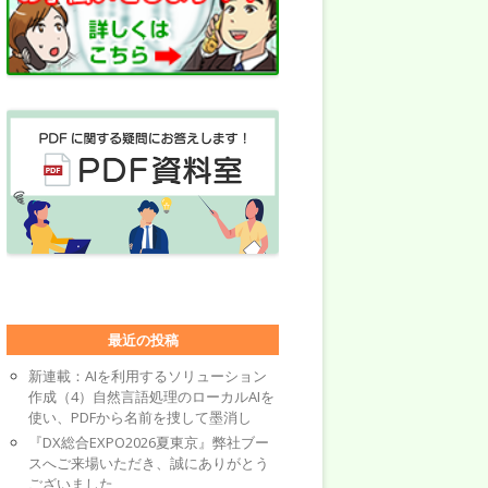
最近の投稿
新連載：AIを利用するソリューション
作成（4）自然言語処理のローカルAIを
使い、PDFから名前を捜して墨消し
『DX総合EXPO2026夏東京』弊社ブー
スへご来場いただき、誠にありがとう
ございました