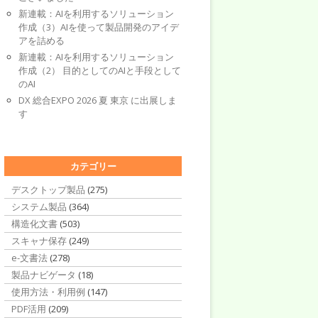
新連載：AIを利用するソリューション
作成（3）AIを使って製品開発のアイデ
アを詰める
新連載：AIを利用するソリューション
作成（2） 目的としてのAIと手段として
のAI
DX 総合EXPO 2026 夏 東京 に出展しま
す
カテゴリー
デスクトップ製品
(275)
システム製品
(364)
構造化文書
(503)
スキャナ保存
(249)
e-文書法
(278)
製品ナビゲータ
(18)
使用方法・利用例
(147)
PDF活用
(209)