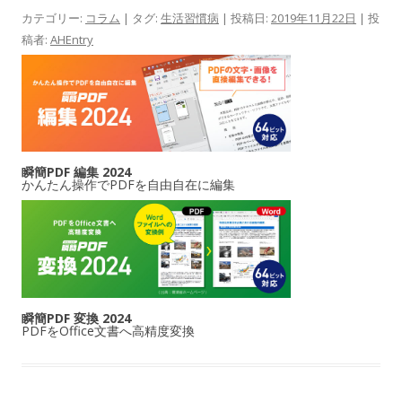
カテゴリー:
コラム
| タグ:
生活習慣病
| 投稿日:
2019年11月22日
|
投
稿者:
AHEntry
瞬簡PDF 編集 2024
かんたん操作でPDFを自由自在に編集
瞬簡PDF 変換 2024
PDFをOffice文書へ高精度変換