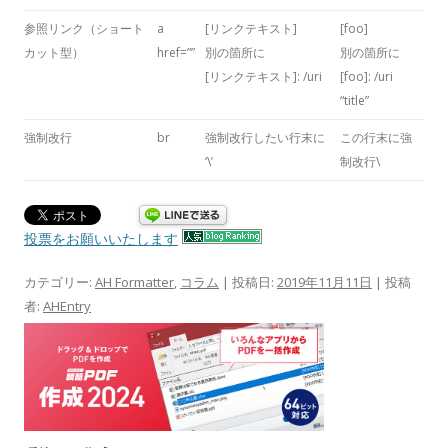
参照リンク（ショート
a
[リンクテキスト]
[foo]
カット型）
href=””
別の箇所に
別の箇所に
[リンクテキスト]: /uri
[foo]: /uri
“title”
強制改行
br
強制改行したい行末に
この行末に強
‘\’
制改行\
投票をお願いいたします
カテゴリー:
AH Formatter
,
コラム
| 投稿日:
2019年11月11日
|
投稿
者:
AHEntry