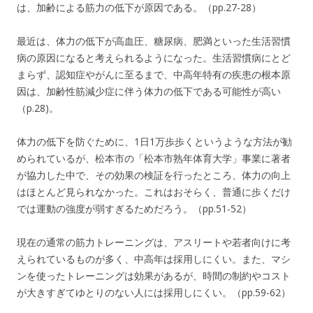
は、加齢による筋力の低下が原因である。（pp.27-28）
最近は、体力の低下が高血圧、糖尿病、肥満といった生活習慣
病の原因になると考えられるようになった。生活習慣病にとど
まらず、認知症やがんに至るまで、中高年特有の疾患の根本原
因は、加齢性筋減少症に伴う体力の低下である可能性が高い
（p.28)。
体力の低下を防ぐために、1日1万歩歩くというような方法が勧
められているが、松本市の「松本市熟年体育大学」事業に著者
が協力した中で、その効果の検証を行ったところ、体力の向上
はほとんど見られなかった。これはおそらく、普通に歩くだけ
では運動の強度が弱すぎるためだろう。（pp.51-52）
現在の通常の筋力トレーニングは、アスリートや若者向けに考
えられているものが多く、中高年は採用しにくい。また、マシ
ンを使ったトレーニングは効果があるが、時間の制約やコスト
が大きすぎてゆとりのない人には採用しにくい。（pp.59-62）