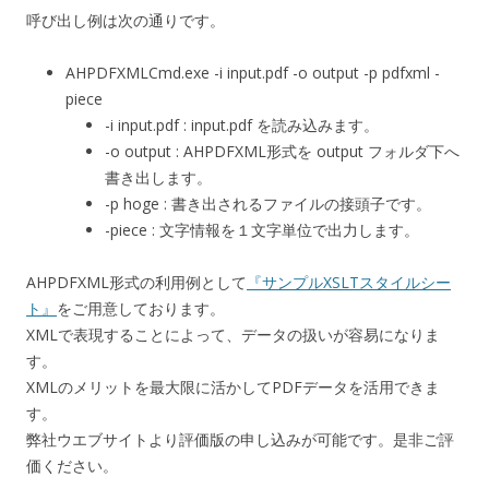
呼び出し例は次の通りです。
AHPDFXMLCmd.exe -i input.pdf -o output -p pdfxml -
piece
-i input.pdf : input.pdf を読み込みます。
-o output : AHPDFXML形式を output フォルダ下へ
書き出します。
-p hoge : 書き出されるファイルの接頭子です。
-piece : 文字情報を１文字単位で出力します。
AHPDFXML形式の利用例として
『サンプルXSLTスタイルシー
ト』
をご用意しております。
XMLで表現することによって、データの扱いが容易になりま
す。
XMLのメリットを最大限に活かしてPDFデータを活用できま
す。
弊社ウエブサイトより評価版の申し込みが可能です。是非ご評
価ください。