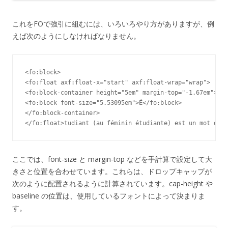
これをFOで強引に組むには、いろいろやり方がありますが、例
えば次のようにしなければなりません。
<fo:block>

<fo:float axf:float-x="start" axf:float-wrap="wrap">

<fo:block-container height="5em" margin-top="-1.67em">

<fo:block font-size="5.53095em">É</fo:block>

</fo:block-container>

</fo:float>tudiant (au féminin étudiante) est un mot déri
ここでは、font-size と margin-top などを手計算で設定して大
きさと位置を合わせています。これらは、ドロップキャップが
次のように配置されるように計算されています。cap-height や
baseline の位置は、使用しているフォントによって決まりま
す。