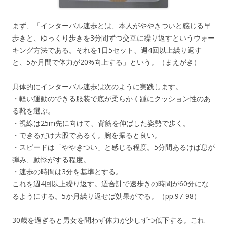
まず、「インターバル速歩とは、本人がややきついと感じる早
歩きと、ゆっくり歩きを3分間ずつ交互に繰り返すというウォー
キング方法である。それを1日5セット、週4回以上繰り返す
と、5か月間で体力が20%向上する」という。（まえがき）
具体的にインターバル速歩は次のように実践します。
・軽い運動のできる服装で底が柔らかく踵にクッション性のあ
る靴を選ぶ。
・視線は25m先に向けて、背筋を伸ばした姿勢で歩く。
・できるだけ大股であるく。腕を振ると良い。
・スピードは「ややきつい」と感じる程度。5分間あるけば息が
弾み、動悸がする程度。
・速歩の時間は3分を基準とする。
これを週4回以上繰り返す。週合計で速歩きの時間が60分にな
るようにする。5か月繰り返せば効果がでる。（pp.97-98）
30歳を過ぎると男女を問わず体力が少しずつ低下する。これ