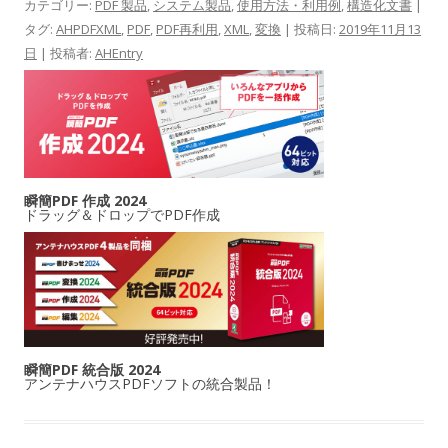
カテゴリー:
PDF 製品
,
システム製品
,
使用方法・利用例
,
構造化文書
|
タグ:
AHPDFXML
,
PDF
,
PDF再利用
,
XML
,
変換
| 投稿日:
2019年11月13
日
|
投稿者:
AHEntry
瞬簡PDF 作成 2024
ドラッグ＆ドロップでPDF作成
瞬簡PDF 統合版 2024
アンテナハウスPDFソフトの統合製品！