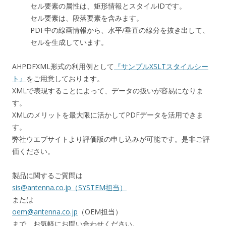
セル要素の属性は、矩形情報とスタイルIDです。
セル要素は、段落要素を含みます。
PDF中の線画情報から、水平/垂直の線分を抜き出して、
セルを生成しています。
AHPDFXML形式の利用例として
『サンプルXSLTスタイルシー
ト』
をご用意しております。
XMLで表現することによって、データの扱いが容易になりま
す。
XMLのメリットを最大限に活かしてPDFデータを活用できま
す。
弊社ウエブサイトより評価版の申し込みが可能です。是非ご評
価ください。
製品に関するご質問は
sis@antenna.co.jp（SYSTEM担当）
または
oem@antenna.co.jp
（OEM担当）
まで、お気軽にお問い合わせください。