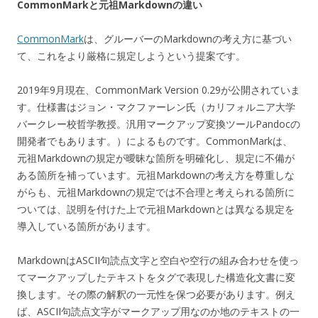
CommonMarkと元祖Markdownの違い
CommonMark
は、グルーバーのMarkdownの考え方に基づい
て、これをより厳格に規定しようという提案です。
2019年9月現在、
CommonMark
Version 0.29が公開されていま
す。仕様書はジョン・マクファーレン氏（カリフォルニア大学
バークレー校哲学教授。汎用マークアップ変換ツールPandocの
開発者でもあります。）によるものです。CommonMarkは、
元祖Markdownの規定が曖昧な箇所を明確化し、規定に不備が
ある箇所を補っています。元祖Markdownの考え方を尊重しな
がらも、元祖Markdownの規定では不合理と考えられる箇所に
ついては、説明を付けた上で元祖Markdownとは異なる規定を
導入している箇所があります。
MarkdownはASCII句読点文字と空白や空行の組み合わせを使っ
てマークアップしたテキストをタグで表現した構造化文書に変
換します。その際の解釈の一元性を保つ必要があります。例え
ば、ASCII句読点文字がマークアップ用なのか地のテキストの一