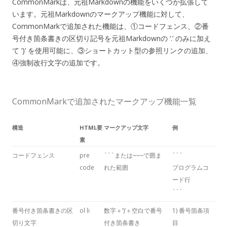
CommonMarkは、元祖Markdownの機能をいくつか拡張して
います。元祖Markdownのマークアップ機能に対して、
CommonMarkで追加された機能は、①コードフェンス、②番
号付き箇条書きの区切り記号を元祖Markdownの ‘.’ のみに加え
て ‘)’ を使用可能に、③ショートカット型の参照リンクの追加、
④強制改行文字の追加です。
CommonMarkで追加されたマークアップ機能一覧
構造
HTML要
マークアップ文字
例
素
コードフェンス
pre
```または~~~で囲ま
```
code
れた範囲
プログラムコ
ード行
```
番号付き箇条書きの区
ol li
数字＋’)’＋空白で番号
1) 番号箇条項
切り文字
付き箇条書き
目