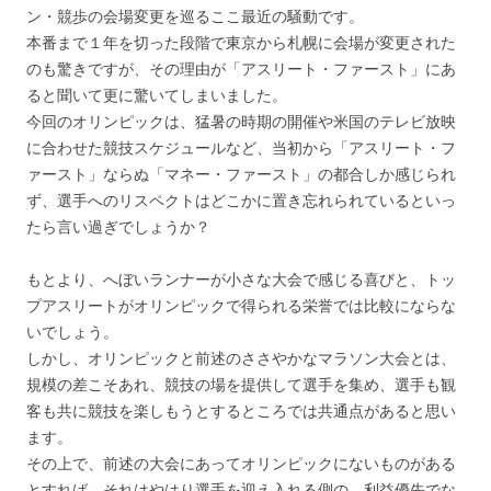
ン・競歩の会場変更を巡るここ最近の騒動です。
本番まで１年を切った段階で東京から札幌に会場が変更された
のも驚きですが、その理由が「アスリート・ファースト」にあ
ると聞いて更に驚いてしまいました。
今回のオリンピックは、猛暑の時期の開催や米国のテレビ放映
に合わせた競技スケジュールなど、当初から「アスリート・フ
ァースト」ならぬ「マネー・ファースト」の都合しか感じられ
ず、選手へのリスペクトはどこかに置き忘れられているといっ
たら言い過ぎでしょうか？
もとより、へぼいランナーが小さな大会で感じる喜びと、トッ
プアスリートがオリンピックで得られる栄誉では比較にならな
いでしょう。
しかし、オリンピックと前述のささやかなマラソン大会とは、
規模の差こそあれ、競技の場を提供して選手を集め、選手も観
客も共に競技を楽しもうとするところでは共通点があると思い
ます。
その上で、前述の大会にあってオリンピックにないものがある
とすれば、それはやはり選手を迎え入れる側の、利益優先でな