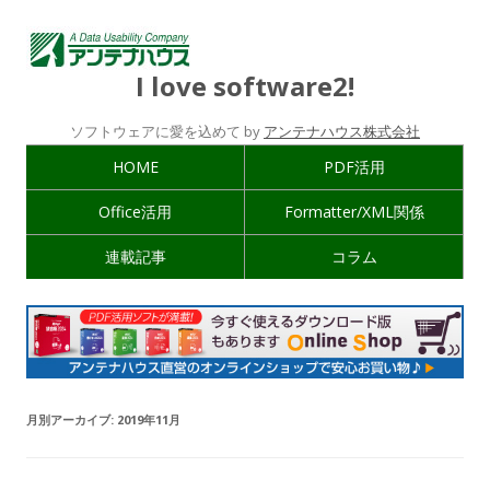
I love software2!
ソフトウェアに愛を込めて by
アンテナハウス株式会社
HOME
PDF活用
Office活用
Formatter/XML関係
連載記事
コラム
月別アーカイブ:
2019年11月