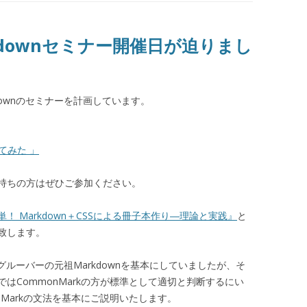
rkdownセミナー開催日が迫りまし
downのセミナーを計画しています。
ってみた 」
持ちの方はぜひご参加ください。
単！ Markdown＋CSSによる冊子本作り―理論と実践』
と
致します。
はグルーバーの元祖Markdownを基本にしていましたが、そ
はCommonMarkの方が標準として適切と判断するにい
nMarkの文法を基本にご説明いたします。