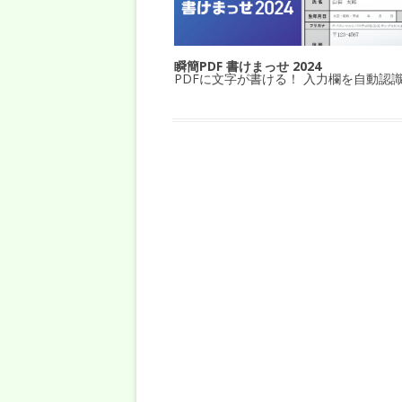
瞬簡PDF 書けまっせ 2024
PDFに文字が書ける！ 入力欄を自動認