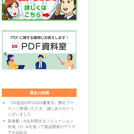
最近の投稿
『DX総合EXPO2026夏東京』弊社ブー
スへご来場いただき、誠にありがとう
ございました
新連載：AIを利用するソリューション
作成（3）AIを使って製品開発のアイデ
アを詰める