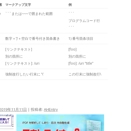
素
マークアップ文字
例
e
```または~~~で囲まれた範囲
```
プログラムコード行
```
数字＋’)’＋空白で番号付き箇条書き
1) 番号箇条項目
[リンクテキスト]
[foo]
別の箇所に
別の箇所に
[リンクテキスト]: /uri
[foo]: /uri “title”
強制改行したい行末に ‘\’
この行末に強制改行\
2019年11月11日
|
投稿者:
AHEntry