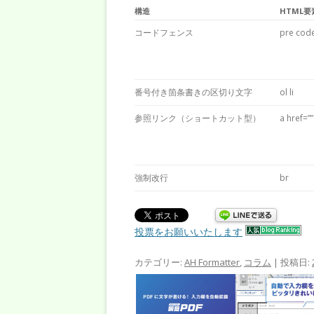
構造
HTML要
コードフェンス
pre cod
番号付き箇条書きの区切り文字
ol li
参照リンク（ショートカット型）
a href=””
強制改行
br
投票をお願いいたします
カテゴリー:
AH Formatter
,
コラム
| 投稿日: