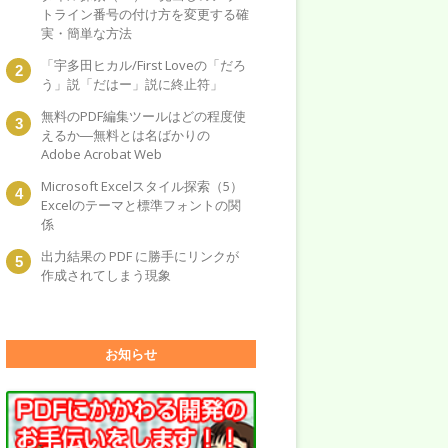
トライン番号の付け方を変更する確
実・簡単な方法
「宇多田ヒカル/First Loveの「だろ
う」説「だはー」説に終止符」
無料のPDF編集ツールはどの程度使
えるか―無料とは名ばかりの
Adobe Acrobat Web
Microsoft Excelスタイル探索（5）
Excelのテーマと標準フォントの関
係
出力結果の PDF に勝手にリンクが
作成されてしまう現象
お知らせ