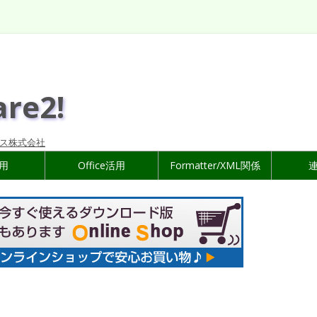
are2!
ス株式会社
活用
Office活用
Formatter/XML関係