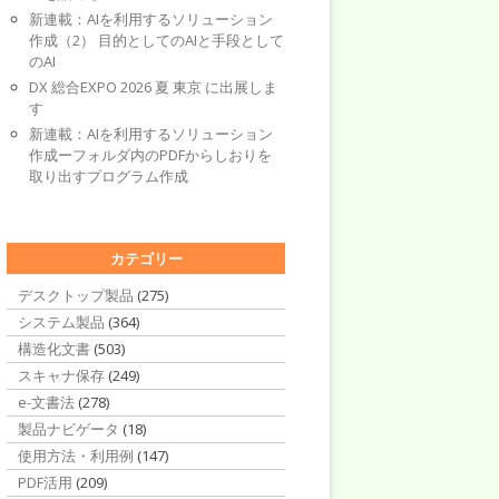
新連載：AIを利用するソリューション
作成（2） 目的としてのAIと手段として
のAI
DX 総合EXPO 2026 夏 東京 に出展しま
す
新連載：AIを利用するソリューション
作成ーフォルダ内のPDFからしおりを
取り出すプログラム作成
カテゴリー
デスクトップ製品
(275)
システム製品
(364)
構造化文書
(503)
スキャナ保存
(249)
e-文書法
(278)
製品ナビゲータ
(18)
使用方法・利用例
(147)
PDF活用
(209)