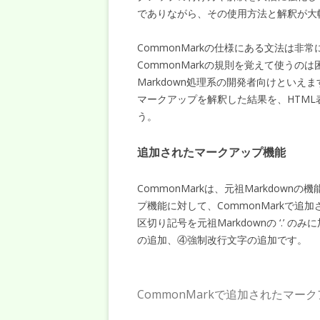
でありながら、その使用方法と解釈が大
CommonMarkの仕様にある文法は
CommonMarkの規則を覚えて使う
Markdown処理系の開発者向けとい
マークアップを解釈した結果を、HTM
う。
追加されたマークアップ機能
CommonMarkは、元祖Markdown
プ機能に対して、CommonMarkで
区切り記号を元祖Markdownの ‘.’ 
の追加、④強制改行文字の追加です。
CommonMarkで追加されたマー