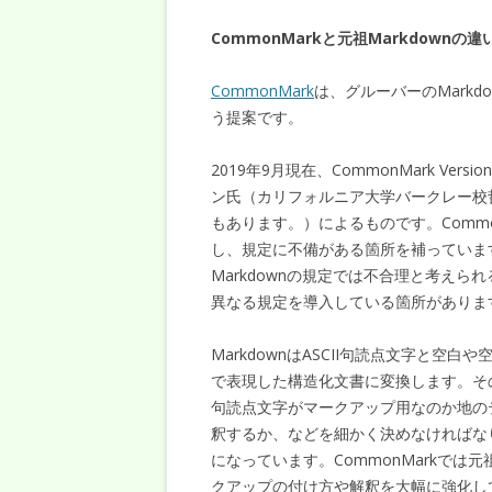
CommonMarkと元祖Markdownの違
CommonMark
は、グルーバーのMark
う提案です。
2019年9月現在、
CommonMark
Vers
ン氏（カリフォルニア大学バークレー校哲
もあります。）によるものです。Commo
し、規定に不備がある箇所を補っています
Markdownの規定では不合理と考えら
異なる規定を導入している箇所がありま
MarkdownはASCII句読点文字と
で表現した構造化文書に変換します。その
句読点文字がマークアップ用なのか地の
釈するか、などを細かく決めなければなり
になっています。CommonMarkでは
クアップの付け方や解釈を大幅に強化して