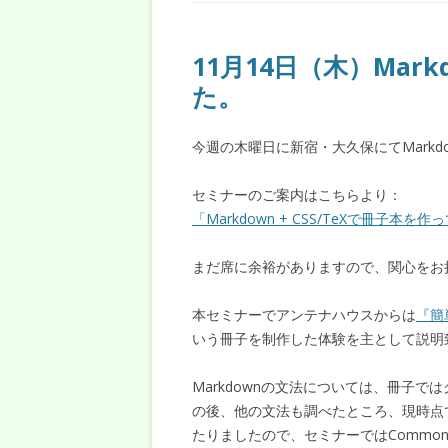
11月14日（木）Ma
た。
今週の木曜日に新宿・大久保にてMark
セミナーのご案内はこちらより：
「Markdown + CSS/TeXで冊子本を作
まだ席に余裕がありますので、関心をお
本セミナーでアンテナハウスからは
『簡
いう冊子を制作した体験を主として説明
Markdownの文法については、冊子で
の後、他の文法も調べたところ、現時点で
たりましたので、セミナーではCommo