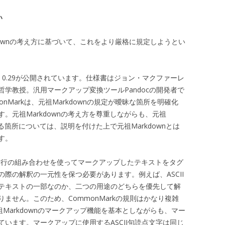
い
downの考え方に基づいて、これをより厳格に規定しようとい
ion 0.29が公開されています。仕様書はジョン・マクファーレ
学教授。汎用マークアップ変換ツールPandocの開発者で
nMarkは、元祖Markdownの規定が曖昧な箇所を明確化
。元祖Markdownの考え方を尊重しながらも、元祖
れる箇所については、説明を付けた上で元祖Markdownとは
す。
空白や空行の組み合わせを使ってマークアップしたテキストをタグ
際の解釈の一元性を保つ必要があります。例えば、ASCII
テキストの一部なのか、二つの用途のどちらを優先して解
ません。このため、CommonMarkの規則はかなり複雑
元祖Markdownのマークアップ機能を基本としながらも、マー
います。マークアップに使用するASCII句読点文字は同じ