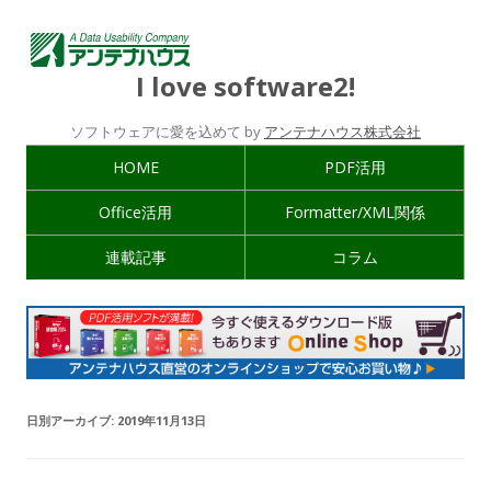
I love software2!
ソフトウェアに愛を込めて by
アンテナハウス株式会社
HOME
PDF活用
Office活用
Formatter/XML関係
連載記事
コラム
日別アーカイブ:
2019年11月13日