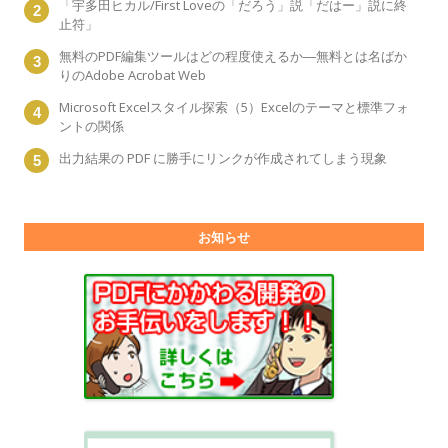
「宇多田ヒカル/First Loveの「だろう」説「だはー」説に終
止符」
無料のPDF編集ツールはどの程度使えるか―無料とは名ばか
りのAdobe Acrobat Web
Microsoft Excelスタイル探索（5）Excelのテーマと標準フォ
ントの関係
出力結果の PDF に勝手にリンクが作成されてしまう現象
お知らせ