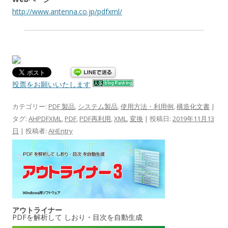
http://www.antenna.co.jp/pdfxml/
投票をお願いいたします
カテゴリー:
PDF 製品
,
システム製品
,
使用方法・利用例
,
構造化文書
|
タグ:
AHPDFXML
,
PDF
,
PDF再利用
,
XML
,
変換
| 投稿日:
2019年11月13
日
|
投稿者:
AHEntry
アウトライナー
PDFを解析して しおり・目次を自動生成