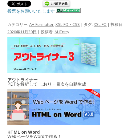
投票をお願いいたします
カテゴリー:
AH Formatter
,
XSL-FO・CSS
| タグ:
XSL-FO
| 投稿日:
2020年11月30日
|
投稿者:
AHEntry
アウトライナー
PDFを解析して しおり・目次を自動生成
HTML on Word
WebページをWordで作る！