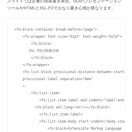
スライドでは定番の箇条書き表現。GUIのプレゼンテーション
ツールやHTMLとXSL-FOでかなり書き心地が異なります。
<fo:block-container break-before="page">

    <fo:wrapper font-size="62pt" font-weight="bold">

        <fo:block>

       XSL-FOの関連仕様

        </fo:block>

    </fo:wrapper>

    <fo:list-block provisional-distance-between-starts="0
    provisional-label-separation="0em"

    >

        <fo:list-item>

            <fo:list-item-label end-indent="label-end()">

          <fo:block xml:lang="en">•</fo:block>

            </fo:list-item-label>

            <fo:list-item-body start-indent="body-start()
                <fo:block>Extensible Markup Language
