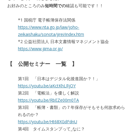
お好みのところのみ
短時間での
確認も可能です！！
*1 国税庁 電子帳簿保存法関係
https://www.nta.go.jp/law/joho-
zeikaishaku/sonota/jirei/index.htm
*2 公益社団法人 日本文書情報マネジメント協会
https://www.jiima.or.jp/
【 公開セミナー 一覧 】
第1回 「日本はデジタル化後進国か？！」
https://youtu.be/aKctKhLRjOY
第2回 「電帳法」を優しく解説
https://youtu.be/RbEZe00m0TA
第3回 「帳簿・書類」の７年保存がそもそも何故求めら
れるのか？
https://youtu.be/Ht68XGdFdnU
第4回 タイムスタンプって_なに？