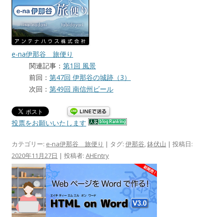
e-na伊那谷 旅便り
関連記事：
第1回 風景
前回：
第47回 伊那谷の城跡（3）
次回：
第49回 南信州ビール
投票をお願いいたします
カテゴリー:
e-na伊那谷 旅便り
| タグ:
伊那谷
,
鉢伏山
| 投稿日:
2020年11月27日
|
投稿者:
AHEntry