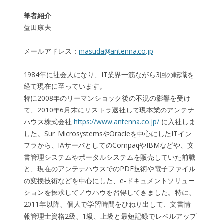
筆者紹介
益田康夫
メールアドレス：
masuda@antenna.co.jp
1984年に社会人になり、IT業界一筋ながら3回の転職を
経て現在に至っています。
特に2008年のリーマンショック後の不況の影響を受け
て、2010年6月末にリストラ退社して現本業のアンテナ
ハウス株式会社
https://www.antenna.co.jp/
に入社しま
した。Sun MicrosystemsやOracleを中心にしたITイン
フラから、IAサーバとしてのCompaqやIBMなどや、文
書管理システムやポータルシステムを販売していた前職
と、現在のアンテナハウスでのPDF技術や電子ファイル
の変換技術などを中心にした、e-ドキュメントソリュー
ションを探求してノウハウを習得してきました。特に、
2011年以降、個人で学習時間をひねり出して、文書情
報管理士資格2級、1級、上級と最短記録でレベルアップ