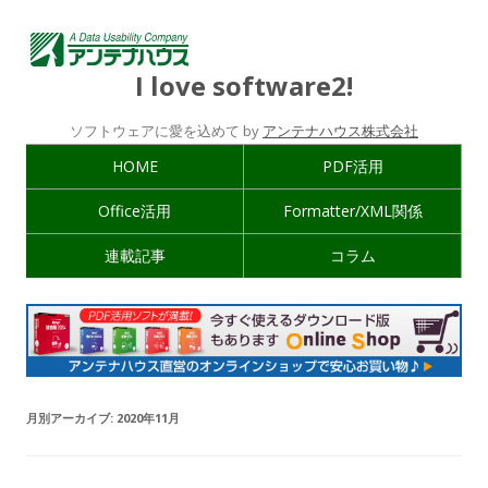
I love software2!
ソフトウェアに愛を込めて by
アンテナハウス株式会社
HOME
PDF活用
Office活用
Formatter/XML関係
連載記事
コラム
月別アーカイブ:
2020年11月