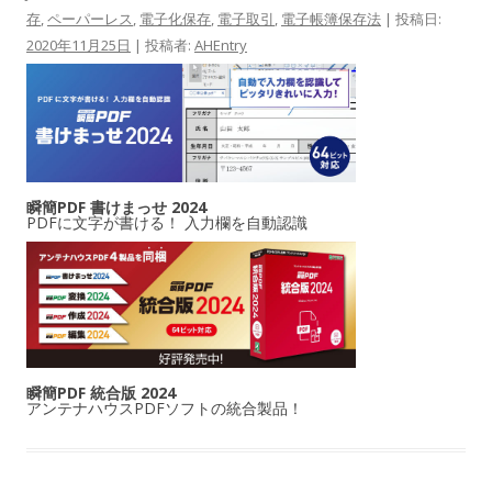
存
,
ペーパーレス
,
電子化保存
,
電子取引
,
電子帳簿保存法
| 投稿日:
2020年11月25日
|
投稿者:
AHEntry
瞬簡PDF 書けまっせ 2024
PDFに文字が書ける！ 入力欄を自動認識
瞬簡PDF 統合版 2024
アンテナハウスPDFソフトの統合製品！