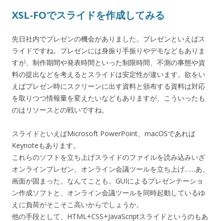
XSL-FOでスライドを作成してみる
先日社内でプレゼンの機会がありました。プレゼンといえばス
ライドですね。プレゼンには身振り手振りやデモなどもありま
すが、制作期間や発表時間といった制限時間、不測の事態や資
料の提出などを考えるとスライドは安定性が違います。欲をい
えばプレゼン時にスクリーンに出す資料と頒布する資料は対応
を取りつつ情報量を変えたいなどもありますが、こういったも
のはリソースとの戦いですね。
スライドといえばMicrosoft PowerPoint、macOSであれば
Keynoteもあります。
これらのソフトを立ち上げスライドのファイルを読み込みいざ
オンラインプレゼン、オンライン会議ツールを立ち上げ……あ、
画面が固まった。なんてことも。GUIによるプレゼンテーショ
ン作成ソフトと、オンライン会議ツールを同時起動しているゆ
えに負荷がそこそこ高いからでしょうか。
他の手段として、HTML+CSS+JavaScriptスライドというのもあ