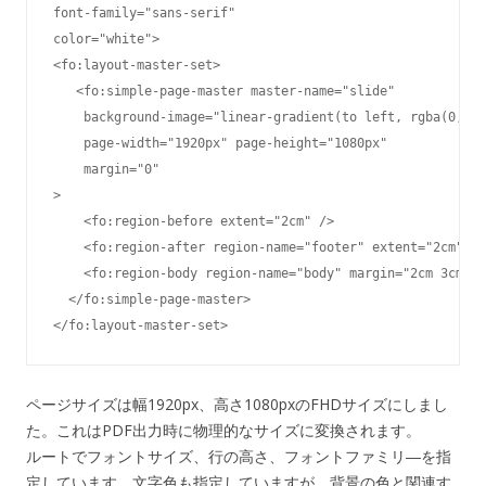
font-family="sans-serif"

color="white">

<fo:layout-master-set>

   <fo:simple-page-master master-name="slide"

    background-image="linear-gradient(to left, rgba(0,0,0
    page-width="1920px" page-height="1080px"

    margin="0"

>

    <fo:region-before extent="2cm" />

    <fo:region-after region-name="footer" extent="2cm"/>

    <fo:region-body region-name="body" margin="2cm 3cm" /
  </fo:simple-page-master>

ページサイズは幅1920px、高さ1080pxのFHDサイズにしまし
た。これはPDF出力時に物理的なサイズに変換されます。
ルートでフォントサイズ、行の高さ、フォントファミリ―を指
定しています。文字色も指定していますが、背景の色と関連す