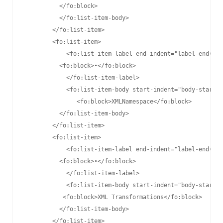
          </fo:block>  

          </fo:list-item-body>

        </fo:list-item>

        <fo:list-item>

            <fo:list-item-label end-indent="label-end()">

          <fo:block>•</fo:block>

            </fo:list-item-label>

            <fo:list-item-body start-indent="body-start()
               <fo:block>XMLNamespace</fo:block>

          </fo:list-item-body>

        </fo:list-item>

        <fo:list-item>

            <fo:list-item-label end-indent="label-end()">

          <fo:block>•</fo:block>

            </fo:list-item-label>

            <fo:list-item-body start-indent="body-start()
           <fo:block>XML Transformations</fo:block>

          </fo:list-item-body>

        </fo:list-item>
