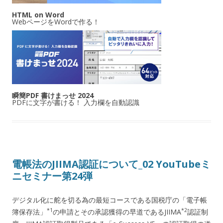
HTML on Word
WebページをWordで作る！
瞬簡PDF 書けまっせ 2024
PDFに文字が書ける！ 入力欄を自動認識
電帳法のJIIMA認証について_02 YouTubeミ
ニセミナー第24弾
デジタル化に舵を切る為の最短コースである国税庁の「電子帳
*1
*2
簿保存法」
の申請とその承認獲得の早道であるJIIMA
認証制