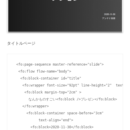
タイトルページ
 <fo:page-sequence master-reference="slide">

  <fo:flow flow-name="body">

   <fo:block-container id="title" 

    <fo:wrapper font-size="92pt" line-height="2"  text-al
     <fo:block margin-top="2cm" >

       なんかものすごい<fo:block />プレゼン</fo:block>

    </fo:wrapper>

      <fo:block-container space-before="3cm" 

            text-align="end">

        <fo:block>2020-11-30</fo:block>
