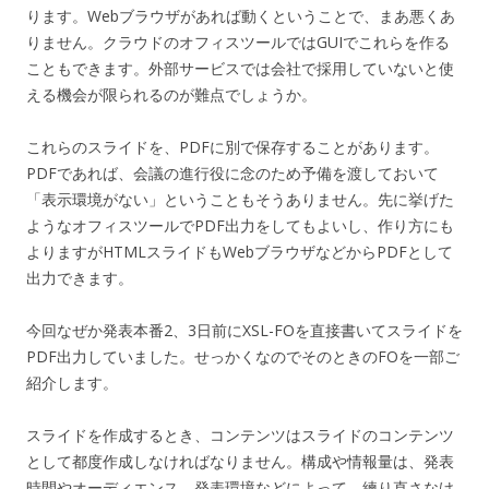
ります。Webブラウザがあれば動くということで、まあ悪くあ
りません。クラウドのオフィスツールではGUIでこれらを作る
こともできます。外部サービスでは会社で採用していないと使
える機会が限られるのが難点でしょうか。
これらのスライドを、PDFに別で保存することがあります。
PDFであれば、会議の進行役に念のため予備を渡しておいて
「表示環境がない」ということもそうありません。先に挙げた
ようなオフィスツールでPDF出力をしてもよいし、作り方にも
よりますがHTMLスライドもWebブラウザなどからPDFとして
出力できます。
今回なぜか発表本番2、3日前にXSL-FOを直接書いてスライドを
PDF出力していました。せっかくなのでそのときのFOを一部ご
紹介します。
スライドを作成するとき、コンテンツはスライドのコンテンツ
として都度作成しなければなりません。構成や情報量は、発表
時間やオーディエンス、発表環境などによって、練り直さなけ