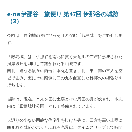
e-na伊那谷 旅便り 第47回 伊那谷の城跡
（3）
今回は、住宅地の奥にひっそりと佇む「殿島城」をご紹介しま
す。
「殿島城」は、伊那谷を南北に貫く天竜川の左岸に形成された
河岸段丘を利用して築かれた平山城です。
南北に連なる段丘の西端に本丸を置き、北－東－南の三方を空
堀で囲み、更にその南側に二の丸を配置した梯郭式の縄張りを
持ちます。
城跡は、現在、本丸を囲む土塁とその周囲の堀が残され、本丸
内は「殿島城址公園」として整備されています。
人通りの少ない閑静な住宅街を抜けた先に、四方を高い土塁に
囲まれた城跡がポッと現れる光景は、タイムスリップして時間