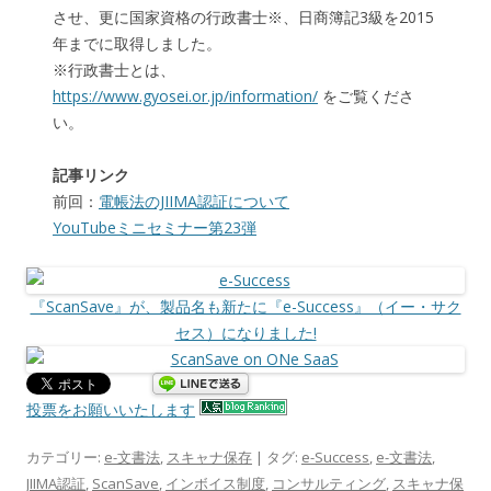
させ、更に国家資格の行政書士※、日商簿記3級を2015
年までに取得しました。
※行政書士とは、
https://www.gyosei.or.jp/information/
をご覧くださ
い。
記事リンク
前回：
電帳法のJIIMA認証について
YouTubeミニセミナー第23弾
『ScanSave』が、製品名も新たに『e-Success』（イー・サク
セス）になりました!
投票をお願いいたします
カテゴリー:
e-文書法
,
スキャナ保存
| タグ:
e-Success
,
e-文書法
,
JIIMA認証
,
ScanSave
,
インボイス制度
,
コンサルティング
,
スキャナ保