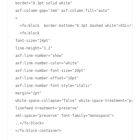
border="0.3pt solid white" 

axf:column-gap="2em" axf:column-fill="auto"

>

  <fo:block  border-bottom="0.3pt dashed white">XSL</fo:b
  <fo:block

font-size="24pt"

line-height="1.2"

axf:line-number="show"

axf:line-number-color="white"

axf:line-number-font-size="20pt"

axf:line-number-offset="10pt"

axf:line-number-font-style="italic"

margin="2pt"

white-space-collapse="false" white-space-treatment="prese
linefeed-treatment="preserve"

xml:space="preserve" font-family="monospace">

..</fo:block>

</fo:block-container>