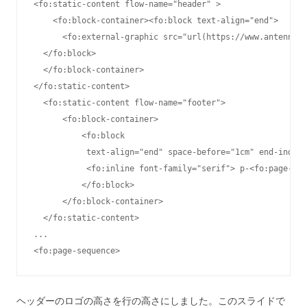
<fo:static-content flow-name="header" >

    <fo:block-container><fo:block text-align="end">

      <fo:external-graphic src="url(https://www.antenna.c
  </fo:block>  

  </fo:block-container>

</fo:static-content>

  <fo:static-content flow-name="footer">

      <fo:block-container>

          <fo:block 

           text-align="end" space-before="1cm" end-indent
           <fo:inline font-family="serif"> p-<fo:page-num
          </fo:block>

      </fo:block-container>

  </fo:static-content>

...

ヘッダーのロゴの高さを行の高さにしました。このスライドで