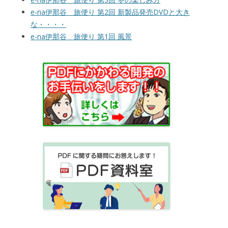
e-na伊那谷 旅便り 第2回 新製品発売DVDと大き
な・・・・
e-na伊那谷 旅便り 第1回 風景