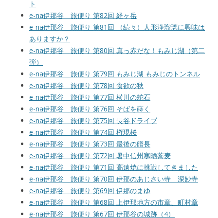
ト
e-na伊那谷 旅便り 第82回 経ヶ岳
e-na伊那谷 旅便り 第81回 （続々）人形浄瑠璃に興味は
ありますか？
e-na伊那谷 旅便り 第80回 真っ赤だな！もみじ湖（第二
弾）
e-na伊那谷 旅便り 第79回 もみじ湖 もみじのトンネル
e-na伊那谷 旅便り 第78回 食欲の秋
e-na伊那谷 旅便り 第77回 横川の蛇石
e-na伊那谷 旅便り 第76回 そばを蒔く
e-na伊那谷 旅便り 第75回 長谷ドライブ
e-na伊那谷 旅便り 第74回 権現桜
e-na伊那谷 旅便り 第73回 最後の艦長
e-na伊那谷 旅便り 第72回 暑中信州寒晒蕎麦
e-na伊那谷 旅便り 第71回 高遠焼に挑戦してきました
e-na伊那谷 旅便り 第70回 伊那のあじさい寺 深妙寺
e-na伊那谷 旅便り 第69回 伊那のまゆ
e-na伊那谷 旅便り 第68回 上伊那地方の市章、町村章
e-na伊那谷 旅便り 第67回 伊那谷の城跡（4）