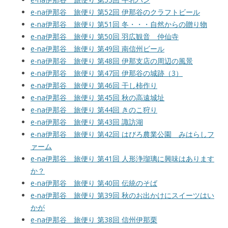
e-na伊那谷 旅便り 第52回 伊那谷のクラフトビール
e-na伊那谷 旅便り 第51回 冬・・・自然からの贈り物
e-na伊那谷 旅便り 第50回 羽広観音 仲仙寺
e-na伊那谷 旅便り 第49回 南信州ビール
e-na伊那谷 旅便り 第48回 伊那支店の周辺の風景
e-na伊那谷 旅便り 第47回 伊那谷の城跡（3）
e-na伊那谷 旅便り 第46回 干し柿作り
e-na伊那谷 旅便り 第45回 秋の高遠城址
e-na伊那谷 旅便り 第44回 きのこ狩り
e-na伊那谷 旅便り 第43回 諏訪湖
e-na伊那谷 旅便り 第42回 はびろ農業公園 みはらしフ
ァーム
e-na伊那谷 旅便り 第41回 人形浄瑠璃に興味はあります
か？
e-na伊那谷 旅便り 第40回 伝統のそば
e-na伊那谷 旅便り 第39回 秋のお出かけにスイーツはい
かが
e-na伊那谷 旅便り 第38回 信州伊那栗