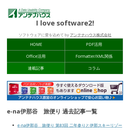
I love software2!
ソフトウェアに愛を込めて by
アンテナハウス株式会社
HOME
PDF活用
Office活用
Formatter/XML関係
連載記事
コラム
e-na伊那谷 旅便り 過去記事一覧
e-na伊那谷 旅便り 第83回 二年参りと伊那スキーリゾー