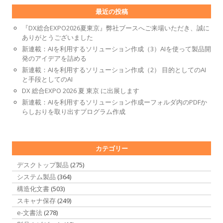
最近の投稿
『DX総合EXPO2026夏東京』弊社ブースへご来場いただき、誠に
ありがとうございました
新連載：AIを利用するソリューション作成（3）AIを使って製品開
発のアイデアを詰める
新連載：AIを利用するソリューション作成（2） 目的としてのAI
と手段としてのAI
DX 総合EXPO 2026 夏 東京 に出展します
新連載：AIを利用するソリューション作成ーフォルダ内のPDFか
らしおりを取り出すプログラム作成
カテゴリー
デスクトップ製品
(275)
システム製品
(364)
構造化文書
(503)
スキャナ保存
(249)
e-文書法
(278)