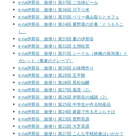
e-na伊那谷 旅便り 第37回 ご当地ビール
e-na伊那谷 旅便り 第36回 川下り米
e-na伊那谷 旅便り 第35回 ベリー摘み取りとカフェ
e-na伊那谷 旅便り 第34回 夏野菜の定番「とうもろこ
し」
e-na伊那谷 旅便り 第33回 夏の伊那谷
e-na伊那谷 旅便り 第32回 土用松茸
e-na伊那谷 旅便り 第31回 シードル（林檎の発泡酒）と
ガレット（蕎麦のクレープ）
e-na伊那谷 旅便り 第30回 お味噌作り
e-na伊那谷 旅便り 第29回 五平餅
e-na伊那谷 旅便り 第28回 黒松仙醸
e-na伊那谷 旅便り 第27回 風景（2）
e-na伊那谷 旅便り 第26回 伊那谷の城跡（2）
e-na伊那谷 旅便り 第25回 中学生が作る特産品
e-na伊那谷 旅便り 第24回 家庭で作る天ぷらそば
e-na伊那谷 旅便り 第23回 萱野高原
e-na伊那谷 旅便り 第22回 大芝高原
e-na伊那谷 旅便り 第21回 こんな学校給食はいかが？