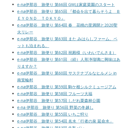
e-na伊那谷 旅便り 第66回 GWは家庭菜園のスタート
e-na伊那谷 旅便り 第65回 『都会を出て暮らそうよ Ｂ
ＥＹＯＮＤ ＴＯＫＹＯ』
e-na伊那谷 旅便り 第64回 春 花桃の里満開と2020聖
火リレー
e-na伊那谷 旅便り 第63回 また みはらしファーム。ペ
ットも泊まれる。
e-na伊那谷 旅便り 第62回 祝殿様（いわいでんさま）
e-na伊那谷 旅便り 第61回 （続）人形浄瑠璃に興味はあ
りますか？
e-na伊那谷 旅便り 第60回 サステナブルなヒルメシ in
南箕輪村
e-na伊那谷 旅便り 第59回 駒ケ根シルクミュージアム
e-na伊那谷 旅便り 第58回 フルーツ大福
e-na伊那谷 旅便り 第57回 しだれ栗森林公園
e-na 伊那谷 旅便り 第56回 野菜の冬越し
e-na伊那谷 旅便り 第55回 いちご狩り
e-na伊那谷 旅便り 第54回 名水「行者の泉 延命水」
e-na伊那谷 旅便り 第53回 牛乳パン