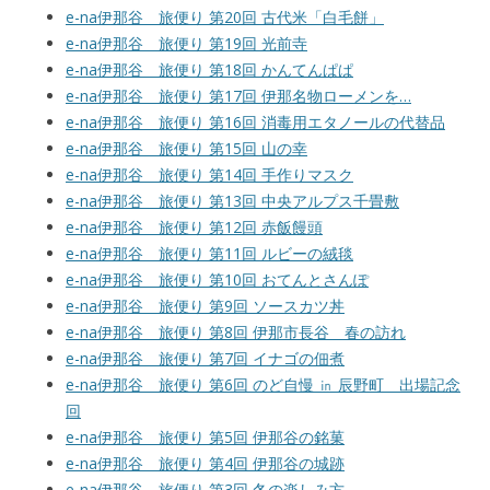
e-na伊那谷 旅便り 第20回 古代米「白毛餅」
e-na伊那谷 旅便り 第19回 光前寺
e-na伊那谷 旅便り 第18回 かんてんぱぱ
e-na伊那谷 旅便り 第17回 伊那名物ローメンを…
e-na伊那谷 旅便り 第16回 消毒用エタノールの代替品
e-na伊那谷 旅便り 第15回 山の幸
e-na伊那谷 旅便り 第14回 手作りマスク
e-na伊那谷 旅便り 第13回 中央アルプス千畳敷
e-na伊那谷 旅便り 第12回 赤飯饅頭
e-na伊那谷 旅便り 第11回 ルビーの絨毯
e-na伊那谷 旅便り 第10回 おてんとさんぽ
e-na伊那谷 旅便り 第9回 ソースカツ丼
e-na伊那谷 旅便り 第8回 伊那市長谷 春の訪れ
e-na伊那谷 旅便り 第7回 イナゴの佃煮
e-na伊那谷 旅便り 第6回 のど自慢 ㏌ 辰野町 出場記念
回
e-na伊那谷 旅便り 第5回 伊那谷の銘菓
e-na伊那谷 旅便り 第4回 伊那谷の城跡
e-na伊那谷 旅便り 第3回 冬の楽しみ方