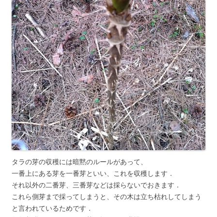
タラの芽の収穫には暗黙のルールがあって、
一番上にある芽を一番芽といい、これを収穫します．
それ以外の二番芽、三番芽などは採らないでおきます．
これら側芽まで採ってしまうと、その木は立ち枯れしてしまう
と言われているためです．