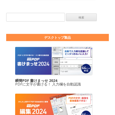
検索:
デスクトップ製品
瞬簡PDF 書けまっせ 2024
PDFに文字が書ける！ 入力欄を自動認識