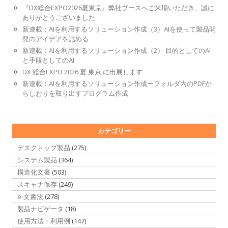
『DX総合EXPO2026夏東京』弊社ブースへご来場いただき、誠に
ありがとうございました
新連載：AIを利用するソリューション作成（3）AIを使って製品開
発のアイデアを詰める
新連載：AIを利用するソリューション作成（2） 目的としてのAI
と手段としてのAI
DX 総合EXPO 2026 夏 東京 に出展します
新連載：AIを利用するソリューション作成ーフォルダ内のPDFか
らしおりを取り出すプログラム作成
カテゴリー
デスクトップ製品
(275)
システム製品
(364)
構造化文書
(503)
スキャナ保存
(249)
e-文書法
(278)
製品ナビゲータ
(18)
使用方法・利用例
(147)