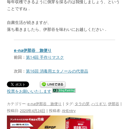
毎年収穫できるように側芽を採るのは我慢しましょう、という
ことですね．
自粛生活が続きますが、
落ち着きましたら、伊那谷を味わいにお越しください．
e-na伊那谷 旅便り
前回：
第14回 手作りマスク
次回：
第16回 消毒用エタノールの代替品
投票をお願いいたします
カテゴリー:
e-na伊那谷 旅便り
| タグ:
タラの芽
,
ハリギリ
,
伊那谷
|
投稿日:
2020年4月24日
|
投稿者:
AHEntry