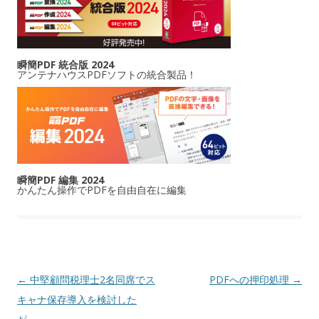
瞬簡PDF 統合版 2024
アンテナハウスPDFソフトの統合製品！
瞬簡PDF 編集 2024
かんたん操作でPDFを自由自在に編集
投稿ナビゲーション
←
中堅顧問税理士2名同席でス
PDFへの押印処理
→
キャナ保存導入を検討した