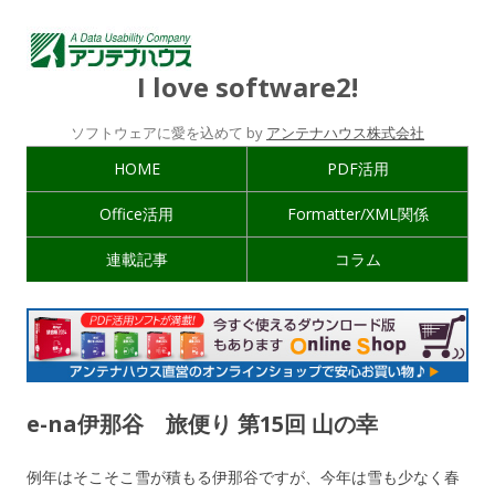
I love software2!
ソフトウェアに愛を込めて by
アンテナハウス株式会社
HOME
PDF活用
Office活用
Formatter/XML関係
連載記事
コラム
e-na伊那谷 旅便り 第15回 山の幸
例年はそこそこ雪が積もる伊那谷ですが、今年は雪も少なく春